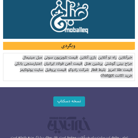
وبگردی
خبرآنلاین
راه نو آنلاین
بازی آنلاین
قیمت تلویزیون سونی
مبل مینیمال
جراح بینی گوشتی
پرشین هتل
قیمت آهن فولاد ایرانیان
اعتبارسنجی بانکی
قیمت طلا امروز
بلیط قطار
شرکت رادوکو
قیمت پروفیل
سایت یوتوتایمز
خرید اکانت chatgpt
نسخه دسکتاپ
تمامی حقوق این سایت برای خبرآنلاین محفوظ است. نقل مطالب با ذکر منبع بلامانع است.