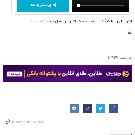
◀ پرسش‌نامه
اکنون اين نمايشگاه تا نیمه نخست فروردين سال جدید داير است.
46
کد مطلب
647176