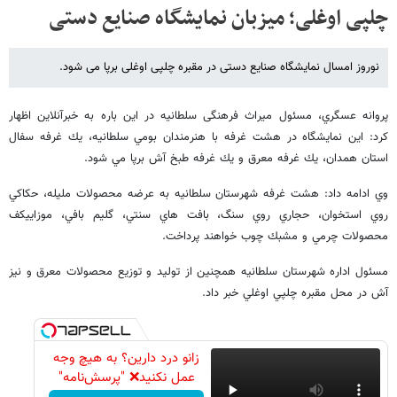
چلپی اوغلی؛ میزبان نمایشگاه صنایع دستی
نوروز امسال نمایشگاه صنایع دستی در مقبره چلپی اوغلی برپا می شود.
پروانه عسگري، مسئول میراث فرهنگی سلطانیه در این باره به خبرآنلاین اظهار
كرد: اين نمايشگاه در هشت غرفه با هنرمندان بومي سلطانيه، يك غرفه سفال
استان همدان، يك غرفه معرق و يك غرفه طبخ آش برپا مي شود.
وي ادامه داد: هشت غرفه شهرستان سلطانيه به عرضه محصولات مليله، حكاكي
روي استخوان، حجاري روي سنگ، بافت هاي سنتي، گليم بافي، موزاييكف
محصولات چرمي و مشبك چوب خواهند پرداخت.
مسئول اداره شهرستان سلطانيه همچنين از توليد و توزيع محصولات معرق و نيز
آش در محل مقبره چلپي اوغلي خبر داد.
زانو درد دارین؟ به هیچ وجه
عمل نکنید❌ "پرسش‌نامه"