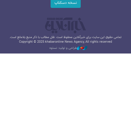
نسخه دسکتاپ
تمامی حقوق این سایت برای خبرآنلاین محفوظ است. نقل مطالب با ذکر منبع بلامانع است.
Copyright © 2025 khabaronline News Agancy, All rights reserved
طراحی و تولید: نستوه