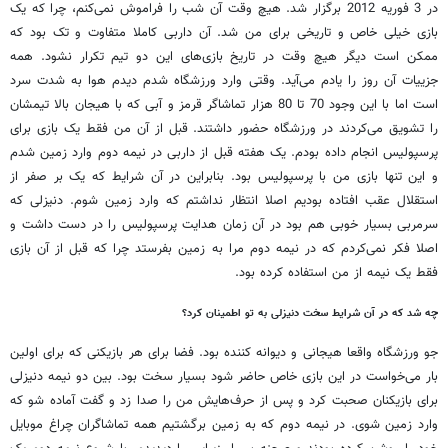
در 3 فوریه 2012 برگزار شد. هیچ وقت آن شب را فراموش نمی‌کنم، چرا که یک
بازی خیلی خاص و تاریخی برای من شد. آن داربی کاملا متفاوت و تک بود که
ممکن است دیگر هیچ وقت در تاریخ بازی‌های این دو تیم تکرار نشود. همه
جزییات آن روز را یادم می‌آید. وقتی وارد ورزشگاه شدم دیدم هوا به شدت سرد
است اما با این وجود 70 تا 80 هزار تماشاگر قرمز و آبی که با هیجان بالا تیمشان
را تشویق می‌کردند در ورزشگاه حضور داشتند. قبل از آن من فقط یک بازی برای
پرسپولیس انجام داده بودم. یک هفته قبل از داربی در نیمه دوم وارد زمین شدم
و این تنها بازی من با پرسپولیس بود. بنابراین در آن شرایط که یک بر صفر از
استقلال عقب افتاده بودیم اصلا انتظار نداشتم که وارد زمین شوم. دنیزلی که
سرمربی بسیار خوبی هم بود در آن زمان هدایت پرسپولیس را در دست داشت و
اصلا فکر نمی‌کردم که در نیمه دوم مرا به زمین بفرستد چرا که قبل از آن بازی
فقط یک نیمه از من استفاده کرده بود.
چه شد که در آن شرایط سخت دنیزلی به تو اطمینان کرد؟
جو ورزشگاه واقعا هیجانی و دیوانه کننده بود. فضا برای هر بازیکنی که برای اولین
بار می‌خواست در این بازی خاص حاضر شود بسیار سخت بود. بین دو نیمه دنیزلی
برای بازیکنان صحبت کرد و پس از حرف‌هایش من را صدا زد و گفت آماده شو که
وارد زمین شوی. در نیمه دوم که به زمین برگشتیم همه تماشاگران چراغ موبایل