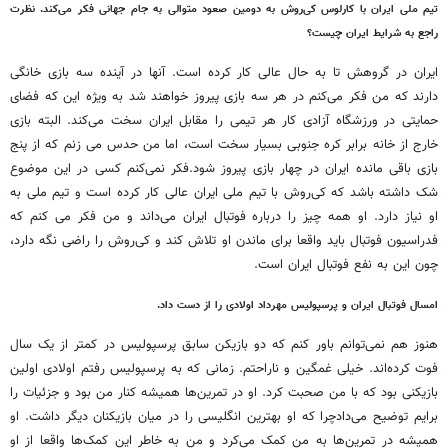
تیم‌ ‌ملی ایران با کارلوس کی‌روش به دومین صعود متوالی به جام جهانی فکر می‌کند. نظرت
راجع‌ به شرایط ایران چیست؟
ایران در گروهش تا به حال عالی کار کرده است. آنها در آینده سه بازی خانگی
دارند که من فکر می‌کنم در هر سه بازی پیروز خواهند شد به ویژه‌ این که فضای
حمایتی در ورزشگاه آزادی کار هر تیمی را مقابل ایران سخت می‌کند. البته بازی
خارج از خانه برابر کره جنوبی بسیار سخت است، اما من حدس می زنم که از پنج
بازی باقی‌ مانده ایران در چهار بازی پیروز شود.فکر نمی‌کنم کسی در این موضوع
شک داشته باشد که کی‌روش با تیم‌ ‌ملی ایران عالی کار کرده است و تیم‌ ‌ملی به
او نیاز دارد. او همه چیز را درباره فوتبال ایران می‌داند و من فکر می کنم که
فدراسیون فوتبال باید واقعا برای ماندن او تلاش کند و کی‌روش را راضی نگه دارد،
چون این به نفع فوتبال ایران است.
امسال فوتبال ایران و پرسپولیس مهرداد اولادی را از دست داد.
هنوز هم نمی‌توانم باور کنم که دو بازیکن سابق پرسپولیس در کمتر از یک سال
فوت کرده‌اند. خیلی غمگین و ناراحتم. زمانی که به پرسپولیس رفتم اولادی اولین
بازیکنی بود که با من صحبت کرد. او در تمرین‌ها همیشه کنار من بود و جزئیات را
برایم توضیح می‌دادچرا که او بهترین انگلیسی را در میان بازیکنان دیگر داشت. او
همیشه در تمرین‌ها به من کمک می‌کرد و من به خاطر این کمک‌ها واقعا از او