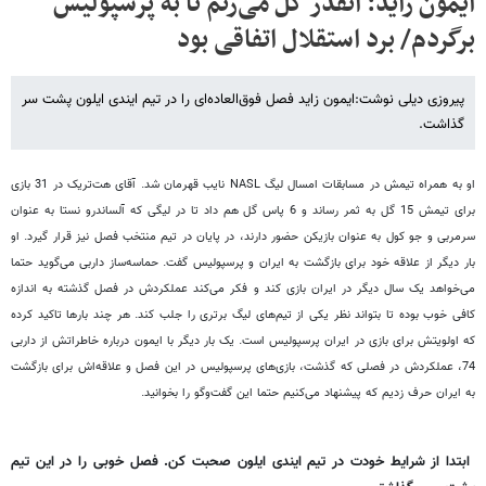
ایمون زاید: آنقدر گل می‌زنم تا به پرسپولیس
برگردم/ برد استقلال اتفاقی بود
پیروزی دیلی نوشت:ایمون زاید فصل فوق‌العاده‌ای را در تیم ایندی ایلون پشت سر
گذاشت.
او به همراه تیمش در مسابقات امسال لیگ NASL نایب قهرمان شد. آقای هت‌تریک در 31 بازی
برای تیمش 15 گل به ثمر رساند و 6 پاس گل هم داد تا در لیگی که آلساندرو نستا به عنوان
سرمربی و جو کول به عنوان بازیکن حضور دارند، در پایان در تیم منتخب فصل نیز قرار گیرد.
او
بار دیگر از علاقه خود برای بازگشت به ایران و پرسپولیس گفت. حماسه‌ساز داربی می‌گوید حتما
می‌خواهد یک سال دیگر در ایران بازی کند و فکر می‌کند عملکردش در فصل گذشته به اندازه
کافی خوب بوده تا بتواند نظر یکی از تیم‌های لیگ برتری را جلب کند. هر چند بارها تاکید کرده
که اولویتش برای بازی در ایران پرسپولیس است.
یک بار دیگر با ایمون درباره خاطراتش از داربی
74، عملکردش در فصلی که گذشت، بازی‌های پرسپولیس در این فصل و علاقه‌اش برای بازگشت
به ایران حرف زدیم که پیشنهاد می‌کنیم حتما این گفت‌وگو را بخوانید.
ابتدا از شرایط خودت در تیم ایندی ایلون صحبت کن. فصل خوبی را در این تیم