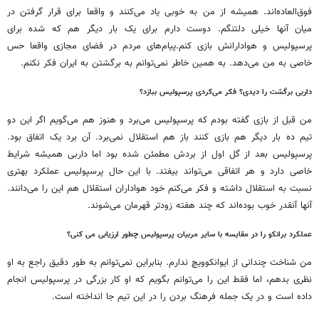
فوق‌العاده‌اند. همیشه از من به خوبی یاد می‌کنند و واقعا برای قرار گرفتن در
میان آنها خیلی دلتنگم. دوست دارم برای یک بار دیگر هم که شده برای
پرسپولیس و هوادارانش بازی کنم.پیام‌های مردم در فضای مجازی واقعا حس
خاصی به من می‌دهد. به همین خاطر نمی‌توانم به برگشتن به ایران فکر نکنم.
داربی برگشت را دیدی؟ فکر می‌کردی پرسپولیس ببازد؟
من قبل از بازی گفته بودم که پرسپولیس می‌برد و هنوز هم می‌گویم اگر این دو
تیم ده بار دیگر هم بازی کنند باز هم استقلال نمی‌برد. آن برد یک اتفاق بود.
پرسپولیس بعد از گل اول از بردش مطمئن شده بود اما داربی همیشه شرایط
خاصی دارد و هر اتفاقی می‌تواند بیفتد. با این حال پرسپولیس عملکرد بهتری
نسبت به استقلال داشته و فکر می‌کنم خود هواداران استقلال هم این را می‌دانند.
آنها آنقدر خوب بوده‌اند که چند هفته زودتر قهرمان می‌شوند.
عملکرد برانکو را در مقایسه با سایر مربیان پرسپولیس چطور ارزیابی می کنی؟
من شناخت چندانی از ایوانکوویچ ندارم. بنابراین نمی‌توانم به طور دقیق راجع‌ به او
نظری بدهم، اما فقط این را می‌توانم بگویم که او کار بزرگی در پرسپولیس انجام
داده است و در یک جمله فرهنگ بردن را در این تیم جا انداخته است.