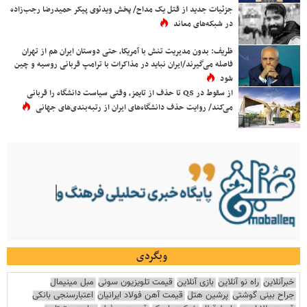
جزئیات جدید از قتل یک مداح/ پخش ویدئوی پیکر حمیدرضا رجب‌زاده
در شبکه‌های معاند
ظریف: بدون مدیریت تنش با آمریکا، حتی دوستان ایران هم از تهران
فاصله می‌گیرند/ایران نباید در مذاکرات با ترامپ قربانی روسیه و چین
شود
از سقوط در QS تا حذف از تایمز، وقتی سیاست دانشگاه را قربانی
می‌کند/ روایت حذف دانشگاه‌های ایران از رتبه‌بندی‌های جهانی
وبگردی
خبرآنلاین
راه نو آنلاین
بازی آنلاین
قیمت تلویزیون سونی
مبل مینیمال
جراح بینی گوشتی
پرشین هتل
قیمت آهن فولاد ایرانیان
اعتبارسنجی بانکی