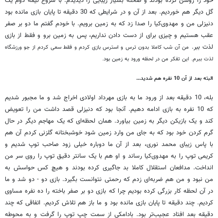
خود را روشن کرده بودند و صحنه بسیار زیبایی را دیدیدم. با شروع نیمه دوم یک
گل دیگر هم خوردیم. بعد از آن و در شرایطی که 30 دقیقه تا پایان بازی مانده بود
دنیزلی من و مهدوی‌کیا را صدا زد که به زمین برویم. با خودم گفتم ما دو بر صفر
عقب هستیم و چیزی برای از دست دادن نداریم، پس به زمین برو و فقط از بازی
لذت ببر.
من آن شب کاملا بدون ترس و استرس بازی کردم و فقط سعی کردم از جو ورزشگاه
لذت ببرم. این تفکر من در لحظه ورود به زمین بود.
البته بعد از آن 10 نفره هم شدید...
بله، 10 دقیقه بعد از ورود ما به بازی مهرداد اولادی اخراج شد و ما مجبور شدیم
که 10 نفره به بازی ادامه دهیم. آنجا بود که دنیزلی قصد داشت من را تعویض
کند و یک بازیکن دیگر به زمین بیاورد. همان لحظه‌ای که یک مهاجم دیگر در حال
گرم کردن خود بود که به جای من وارد زمین شود خوشبختانه گلزنی کردم آن هم
با پاس زیبای محمد نوری، بعد از آن ما دوباره خیلی زود صاحب توپ شدیم و
کریمی توپ را به مهدوی‌کیا رساند و او هم با یک سانتر دقیق توپ را روی سر من
انداخت. مدافعان استقلال کاملا بد جاگیری کرده بودند و هیچ کس حواسش به
من نبود و من هم ضربه‌ای زدم که رحمتی نتوانست بگیرد. بازی دو - دو شد و ما
در آن لحظه کار بزرگی کرده بودیم چرا که بازی دو بر صفر باخته را ده نفره مساوی
کردیم. چند دقیقه تا پایان بازی مانده بود و ما باز هم تلاش کردیم. اتفاقی که چند
دقیقه بعد افتاد عجیب‌تر بود. بادامکی از سمت چپ توپ را گرفت و به محوطه