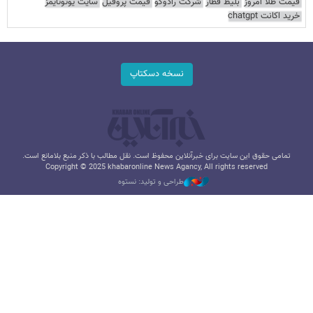
قیمت طلا امروز
بلیط قطار
شرکت رادوکو
قیمت پروفیل
سایت یوتوتایمز
خرید اکانت chatgpt
نسخه دسکتاپ
تمامی حقوق این سایت برای خبرآنلاین محفوظ است. نقل مطالب با ذکر منبع بلامانع است.
Copyright © 2025 khabaronline News Agancy, All rights reserved
طراحی و تولید: نستوه