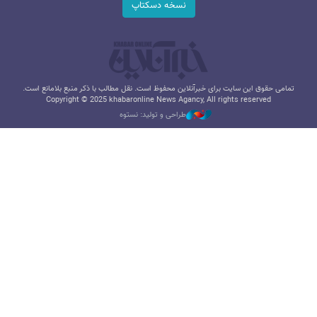
نسخه دسکتاپ
تمامی حقوق این سایت برای خبرآنلاین محفوظ است. نقل مطالب با ذکر منبع بلامانع است.
Copyright © 2025 khabaronline News Agancy, All rights reserved
طراحی و تولید: نستوه