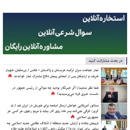
در بحث مشارکت کنید
نماز جماعت سران ترکیه، عربستان و پاکستان + عکس / بن‌سلمان، شهباز
شریف و اردوغان پس از امضای پیمان دفاع مشترک نماز خواندند
شما نظر بدهید/ اگر خبرنگار بودید چه سوالی از رئیس جمهور در
نشست خبری فردا می‌پرسیدید؟
سناتور آمریکایی خواهان ارسال اسلحه برای شورش در ایران شد / تد
کروز: فرقی نمی‌کند پسر شاه روی کار بیاید یا مریم رجوی، هر کسی جز
جمهوری اسلامی
«پیمان مکه» و آرایش جدید منطقه / ائتلاف نظامی جدید اسلامی چه
پیامی برای تهران دارد؟ / مثلث ریاض، آنکارا و اسلام‌آباد علیه خلاء