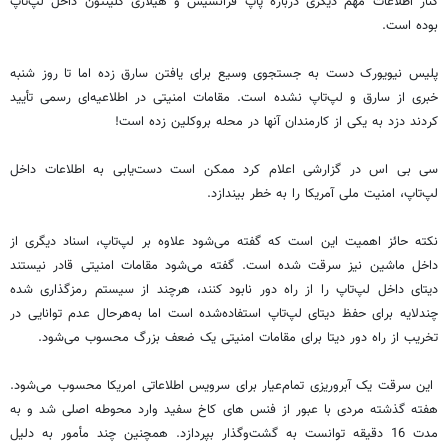
کنار اطلاعات مهم دیگری درباره پاپ فرانسیس و هیلاری کلینتون داخل لپ‌تاپ
بوده است.
پلیس نیویورک دست به جستجوی وسیع برای یافتن سارق زده اما تا روز شنبه
خبری از سارق و لپ‌تاپ نشده است. مقامات امنیتی در اطلاعیه‌ای رسمی تأیید
کردند دزد به یکی از کارمندان آنها در محله بروکلین زده است!
سی بی اس در گزارشی اعلام کرد ممکن است دست‌یابی به اطلاعات داخل
لپ‌تاپ، امنیت ملی آمریکا را به خطر بیندازد.
نکته حائز اهمیت این است که گفته می‌شود علاوه بر لپ‌تاپ، اسناد دیگری از
داخل ماشین نیز سرقت شده است. گفته می‌شود مقامات امنیتی قادر نیستند
دیتای داخل لپ‌تاپ را از راه دور نابود کنند، هرچند از سیستم رمزگذاری شده
چندلایه برای حفظ دیتای لپ‌تاپ استفاده‌شده است اما به‌هرحال عدم توانایی در
تخریب از راه دور دیتا برای مقامات امنیتی یک ضعف بزرگ محسوب می‌شود.
این سرقت یک آبروریزی تمام‌عیار برای سرویس اطلاعاتی امریکا محسوب می‌شود.
هفته گذشته مردی با عبور از فنس های کاخ سفید وارد محوطه اصلی شد و به
مدت 16 دقیقه توانست به گشت‌وگذار بپردازد. همچنین چند مأمور به دلیل