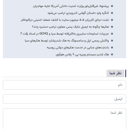
پیشنهاد غیرقابل‌باور وزارت امنیت داخلی آمریکا علیه مهاجران
کنگره وارد داستان گوشی اندرویدی ترامپ می‌شود
نشت دیتای کاربران ۵.۵ میلیون سایت با کشف ضعف امنیتی درکلودفلر
هکرها چگونه به ایمیل مایک پنس معاون ترامپ دستبرد زدند؟
جزییات تسلیحات سایبری به‌کاررفته توسط سیا و GCHQ در اسناد وُلت 7
واکنش رسمی اپل و سامسونگ به هک شدن‌شان توسط هکرهای سیا
بات‌نِت‌های جنایی در خدمت هکرهای دولتی روسیه
هک شدن سیستم ویبره پی ۹ پلاس هوآوی
نظر شما