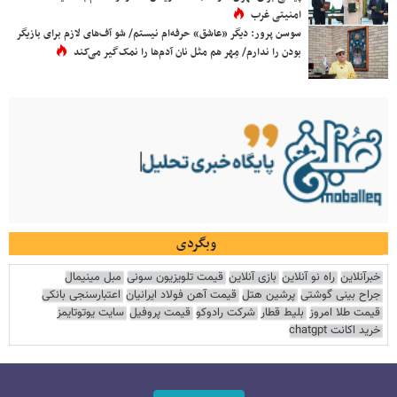
امنیتی غرب
سوسن پرور: دیگر «عاشق» حرفه‌ام نیستم/ شو آف‌های لازم برای بازیگر
بودن را ندارم/ مِهر هم مثل نان آدم‌ها را نمک‌گیر می‌کند
وبگردی
خبرآنلاین
راه نو آنلاین
بازی آنلاین
قیمت تلویزیون سونی
مبل مینیمال
جراح بینی گوشتی
پرشین هتل
قیمت آهن فولاد ایرانیان
اعتبارسنجی بانکی
قیمت طلا امروز
بلیط قطار
شرکت رادوکو
قیمت پروفیل
سایت یوتوتایمز
خرید اکانت chatgpt