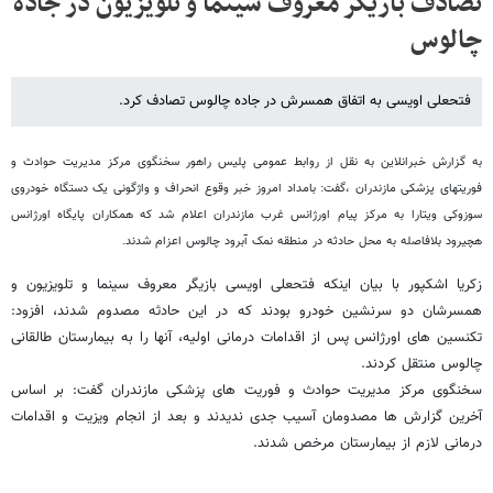
تصادف بازیگر معروف سینما و تلویزیون در جاده
چالوس
فتحعلی اویسی به اتفاق همسرش در جاده چالوس تصادف کرد.
به گزارش خبرانلاین به نقل از روابط عمومی پلیس راهور
سخنگوی مرکز مدیریت حوادث و
فوریتهای پزشکی مازندران ،گفت: بامداد امروز خبر وقوع انحراف و واژگونی یک دستگاه خودروی
سوزوکی ویتارا به مرکز پیام اورژانس غرب مازندران اعلام شد که همکاران پایگاه اورژانس
هچیرود بلافاصله به محل حادثه در منطقه نمک آبرود چالوس اعزام شدند.
زکریا اشکپور با بیان اینکه فتحعلی اویسی بازیگر معروف سینما و تلویزیون و
همسرشان دو سرنشین خودرو بودند که در این حادثه مصدوم شدند، افزود:
تکنسین های اورژانس پس از اقدامات درمانی اولیه، آنها را به بیمارستان طالقانی
چالوس منتقل کردند.
سخنگوی مرکز مدیریت حوادث و فوریت های پزشکی مازندران گفت: بر اساس
آخرین گزارش ها مصدومان آسیب جدی ندیدند و بعد از انجام ویزیت و اقدامات
درمانی لازم از بیمارستان مرخص شدند.