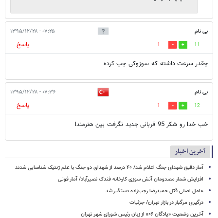
بی نام
۰۷:۲۵ - ۱۳۹۵/۱۲/۲۸
پاسخ
1
11
چقدر سرعت داشته که سوزوکی چپ کرده
بی نام
۰۷:۳۶ - ۱۳۹۵/۱۲/۲۸
پاسخ
1
12
خب خدا رو شکر 95 قربانی جدید نگرفت بین هنرمندا
آخرین اخبار
آمار دقیق شهدای جنگ اعلام شد/ ۴۰ درصد از شهدای دو جنگ با علم ژنتیک شناسایی شدند
افزایش شمار مصدومان آتش سوزی کارخانه فندک نصیرآباد/ آمار فوتی
عامل اصلی قتل حمیدرضا رجب‌زاده دستگیر شد
درگیری مرگبار در بازار تهران/ جزئیات
آخرین وضعیت «پادگان ۰۶» از زبان رئیس شورای شهر تهران