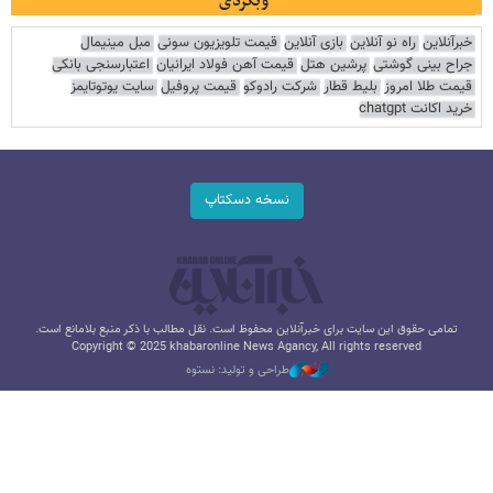
وبگردی
خبرآنلاین
راه نو آنلاین
بازی آنلاین
قیمت تلویزیون سونی
مبل مینیمال
جراح بینی گوشتی
پرشین هتل
قیمت آهن فولاد ایرانیان
اعتبارسنجی بانکی
قیمت طلا امروز
بلیط قطار
شرکت رادوکو
قیمت پروفیل
سایت یوتوتایمز
خرید اکانت chatgpt
نسخه دسکتاپ
تمامی حقوق این سایت برای خبرآنلاین محفوظ است. نقل مطالب با ذکر منبع بلامانع است.
Copyright © 2025 khabaronline News Agancy, All rights reserved
طراحی و تولید: نستوه