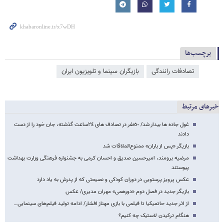
برچسب‌ها
تصادفات رانندگی
بازیگران سینما و تلویزیون ایران
خبرهای مرتبط
غول جاده ها بیدار شد/ ٥٠نفر در تصادف های ٢٤ساعت گذشته، جان خود را از دست
دادند
بازیگر «پس از باران» ممنوع‌الملاقات شد
مرضیه برومند، امیرحسین صدیق و احسان کرمی به جشنواره فرهنگی وزارت بهداشت
پیوستند
عکس پرویز پرستویی در دوران کودکی و نصیحتی که از پدرش به یاد دارد
بازیگر جدید در فصل دوم «دورهمی» مهران مدیری/ عکس
از اثر جدید حاتمی‎کیا تا فیلمی با بازی مهناز افشار/ ادامه تولید فیلم‌های سینمایی…
هنگام ترکیدن لاستیک چه کنیم؟