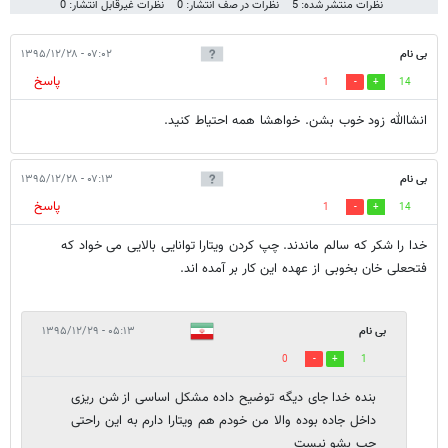
نظرات منتشر شده: 5
نظرات در صف انتشار: 0
نظرات غیرقابل انتشار: 0
بی نام
۰۷:۰۲ - ۱۳۹۵/۱۲/۲۸
پاسخ
1
14
انشاالله زود خوب بشن. خواهشا همه احتیاط کنید.
بی نام
۰۷:۱۳ - ۱۳۹۵/۱۲/۲۸
پاسخ
1
14
خدا را شکر که سالم ماندند. چپ کردن ویتارا توانایی بالایی می خواد که
فتحعلی خان بخوبی از عهده این کار بر آمده اند.
بی نام
۰۵:۱۳ - ۱۳۹۵/۱۲/۲۹
0
1
بنده خدا جای دیگه توضیح داده مشکل اساسی از شن ریزی
داخل جاده بوده والا من خودم هم ویتارا دارم به این راحتی
چپ بشو نیست