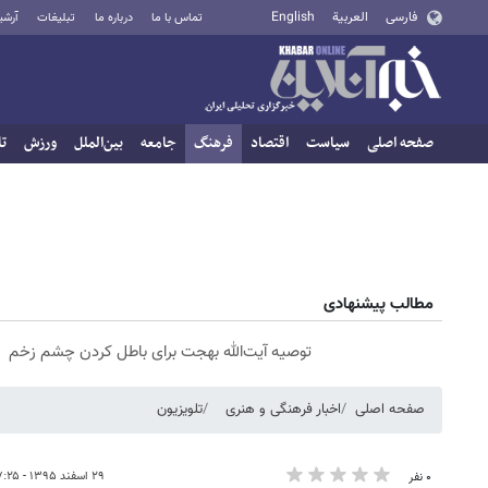
فارسی
العربية
English
تماس با ما
درباره ما
تبلیغات
آرشی
صفحه اصلی
سیاست
اقتصاد
فرهنگ
جامعه
بین‌الملل
ورزش
تا
مطالب پیشنهادی
توصیه آیت‌الله بهجت برای باطل کردن چشم زخم
صفحه اصلی
اخبار فرهنگی و هنری
تلویزیون
۲۹ اسفند ۱۳۹۵ - ۰۷:۲۵
۰ نفر