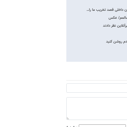
ن داخلی قصد تخریب ما را…
سالمم/ عکس
نلاین نظر دادند
ردم روشن کنید