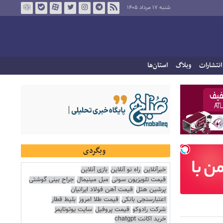
شنبه ۱۷ مرداد ۱۴۰۵
انتشارات
وبلاگ
استان‌ها
وبگردی
خبرآنلاین
راه نو آنلاین
بازی آنلاین
قیمت تلویزیون سونی
مبل مینیمال
جراح بینی گوشتی
پرشین هتل
قیمت آهن فولاد ایرانیان
اعتبارسنجی بانکی
قیمت طلا امروز
بلیط قطار
شرکت رادوکو
قیمت پروفیل
سایت یوتوتایمز
خرید اکانت chatgpt