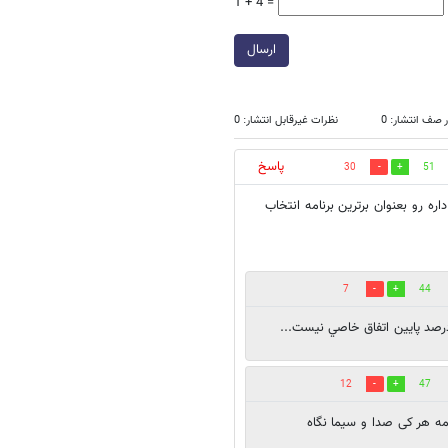
1 + 4 =
ارسال
 صف انتشار: 0
نظرات غیرقابل انتشار: 0
پاسخ
30
51
ه رو بعنوان برترین برنامه انتخاب
7
44
درصد پايين اتفاق خاصي نيست...
12
47
 هر کی صدا و سیما نگاه