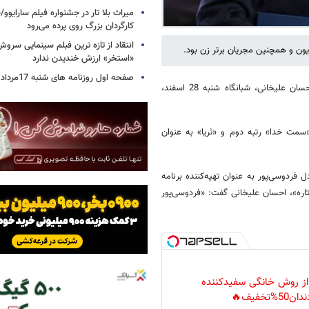
میراث بلا تار در جشنواره فیلم سارایوو
کارگردان بزرگ روی پرده می‌رود
انتقاد از تازه ترین فبلم سینمایی س
ون و همچنین مجریان برتر زن بود.
«استخر» ارزش خندیدن ندارد
صفحه اول روزنامه های شنبه 17مرداد 1405
به گزارش خبرگزاری خبرآنلاین، برنامه «سه ستاره» به تهیه‌کنندگی و اجرای احسان علیخانی، شبانگاه شنبه 28 اسفند،
ا رای مردم، برنامه «فوتبال 120» رتبه اول، «سمت خدا» رتبه دوم و «ثریا» به عنوان
فردوسی‌پور به عنوان تهیه‌کننده برنامه
ه ستاره»، احسان علیخانی گفت: «فردوسی‌پور
 از روش خانگی سفیدکننده
دان50%تخفیف🔥