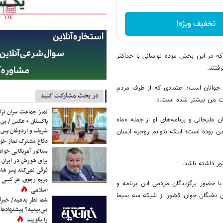
تخفیف ویژه!
مجریان برگزیده زن در سال ۹۵ انتخاب شدند که در این بخش مژده لواسانی با حداکثر
فتند.
 جوانان است؛ اعتمادی که از طرف مردم
در بحث مشارکت کنید
لیت من بیشتر شده است.»
نماز جماعت سران ترک
 علیخانی و برنامه‌های او از جمله «ماه
پاکستان + عکس / بن‌س
شریف و اردوغان پس ا
 بوده است؛ اینکه بتوانم روحیه انسان
دفاع مشترک نماز خوا
سناتور آمریکایی خواه
برای شورش در ایران 
ور داشته باشد.
فرقی نمی‌کند پسر شاه 
مریم رجوی، هر کسی 
با حضور برگزیدگان مردمی این برنامه و
اسلامی
ن نخبگان جوان کشور از شبكه سه سیما
شما نظر بدهید/ خبرآن
می‌بینید؟ پیشنهادها 
را بگویید