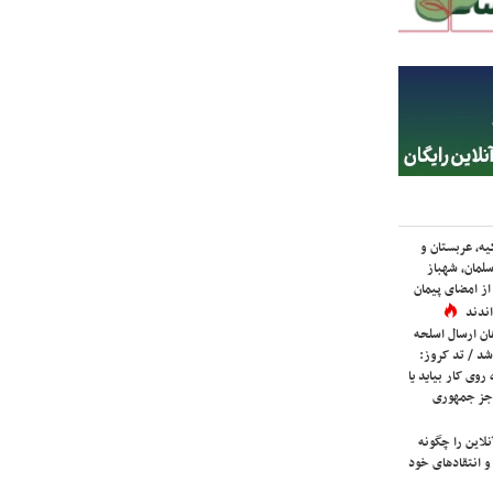
یه، عربستان و
لمان، شهباز
ز امضای پیمان
ندند
ان ارسال اسلحه
شد / تد کروز:
روی کار بیاید یا
جز جمهوری
لاین را چگونه
و انتقادهای خود