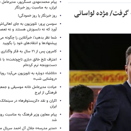
پیام محمدمهدی عسگرپور، مدیرعامل خا
ایران، به مناسبت روز خبرنگار
» گرفت/ مژده لواسانی
روز خبرنگار یا روز خمودگی!
سوسن پرور: تلویزیون به جای اهالی‌اش
آورد که نه دلسوزش هستند و نه تعصب
شما نظر بدهید/ خبرآنلاین را چگونه می‌
پیشنهادها و انتقادهای خود را بگویید
کامرون پس از ۲۱ سال به فکر واگذاری «آواتار» افتاد
اعتراف تلخ خالق «بازی تاج‌وتخت»؛ با 
دست‌وپنجه نرم کرده‌ام
«ناتاشا» دوباره به تلویزیون می‌آید؛ رویا
«روشنایی شب»
عیادت مدیرعامل خانه موسیقی و جمعی 
فرهنگی از ایرج
اکران و نقد «کریستوفرها» در سینماتک 
ایران
پیام معاون وزیر فرهنگ به مناسبت روز 
شد
«مدیر مدرسه» جلال آل احمد سریال م