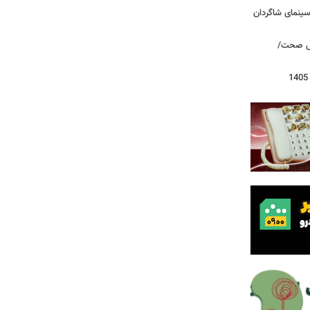
/سینمای شاگردان
روش صحت/