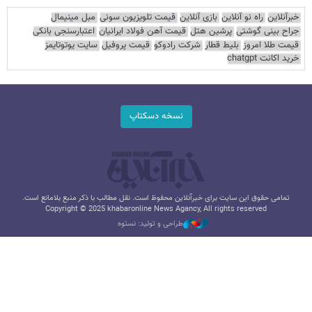
خبرآنلاین
راه نو آنلاین
بازی آنلاین
قیمت تلویزیون سونی
مبل مینیمال
جراح بینی گوشتی
پرشین هتل
قیمت آهن فولاد ایرانیان
اعتبارسنجی بانکی
قیمت طلا امروز
بلیط قطار
شرکت رادوکو
قیمت پروفیل
سایت یوتوتایمز
خرید اکانت chatgpt
نسخه دسکتاپ
تمامی حقوق این سایت برای خبرآنلاین محفوظ است. نقل مطالب با ذکر منبع بلامانع است.
Copyright © 2025 khabaronline News Agancy, All rights reserved
طراحی و تولید: نستوه