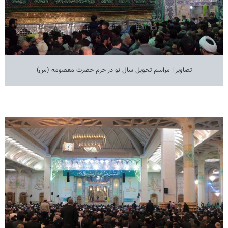
تصاویر | مراسم تحویل سال نو در حرم حضرت معصومه (س)