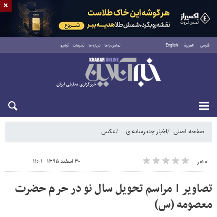
×
فارسی
العربية
English
تماس با ما
درباره ما
تبلیغات
آرشیو
پنجشنبه ۱۵ مرداد ۱۴۰۵
صفحه اصلی
اخبار چندرسانه‌ای
عکس
۳۰ اسفند ۱۳۹۵ - ۱۱:۰۱
۰ نفر
تصاویر | مراسم تحویل سال نو در حرم حضرت
معصومه (س)