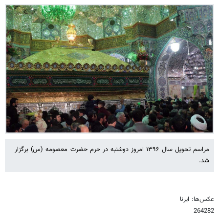
مراسم تحویل سال ۱۳۹۶ امروز دوشنبه در حرم حضرت معصومه (س) برگزار
شد.
عکس‌ها: ایرنا
264282