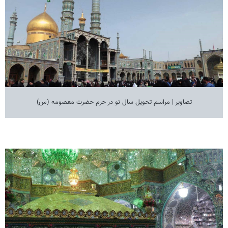
تصاویر | مراسم تحویل سال نو در حرم حضرت معصومه (س)