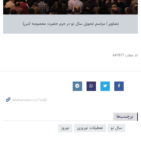
تصاویر | مراسم تحویل سال نو در حرم حضرت معصومه (س)
کد مطلب
647877
برچسب‌ها
سال نو
تعطیلات نوروزی
نوروز