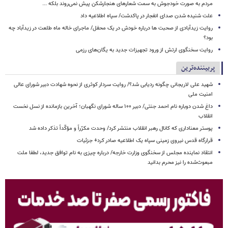
مردم به صورت خودجوش به سمت شعارهای هنجارشکن پیش نمی‌روند بلکه ...
علت شنیده شدن صدای انفجار در پاکدشت/ سپاه اطلاعیه داد
روایت زیدآبادی از صحبت ها درباره خودش در یک محفل/ ماجرای خاله ماه طلعت در زیدآباد چه
بود؟
روایت سخنگوی ارتش از ورود تجهیزات جدید به یگان‌های رزمی
پربیننده‌ترین
شهید علی لاریجانی چگونه ردیابی شد؟/ روایت سردار کوثری از نحوه شهادت دبیر شورای عالی
امنیت ملی
داغ شدن دوباره نام احمد جنتی/ دبیر ۱۰۰ ساله شورای نگهبان؛ آخرین بازمانده از نسل نخست
انقلاب
پوستر معناداری که کانال رهبر انقلاب منتشر کرد/ وحدت مکرّراً و مؤکّداً تذکر داده شد
قرارگاه قدس نیروی زمینی سپاه یک اطلاعیه صادر کرد+ جزئیات
انتقاد نماینده مجلس از سخنگوی وزارت خارجه/ درباره چیزی به نام توافق جدید، لطفا ملت
مبعوث‌شده را نیز محرم بدانید