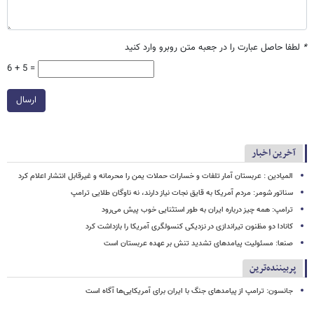
*
لطفا حاصل عبارت را در جعبه متن روبرو وارد کنید
6 + 5 =
ارسال
آخرین اخبار
المیادین : عربستان آمار تلفات و خسارات حملات یمن را محرمانه و غیرقابل انتشار اعلام کرد
سناتور شومر: مردم آمریکا به قایق نجات نیاز دارند، نه ناوگان طلایی ترامپ
ترامپ: همه چیز درباره ایران به طور استثنایی خوب پیش می‌رود
کانادا دو مظنون تیراندازی در نزدیکی کنسولگری آمریکا را بازداشت کرد
صنعا: مسئولیت پیامدهای تشدید تنش بر عهده عربستان است
پربیننده‌ترین
جانسون: ترامپ از پیامدهای جنگ با ایران برای آمریکایی‌ها آگاه است