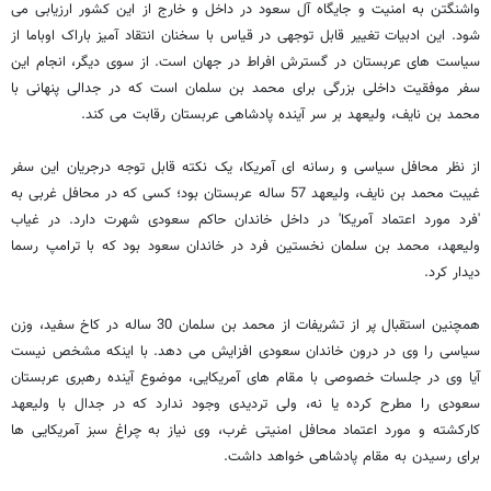
واشنگتن به امنیت و جایگاه آل سعود در داخل و خارج از این کشور ارزیابی می
شود. این ادبیات تغییر قابل توجهی در قیاس با سخنان انتقاد آمیز باراک اوباما از
سیاست های عربستان در گسترش افراط در جهان است. از سوی دیگر، انجام این
سفر موفقیت داخلی بزرگی برای محمد بن سلمان است که در جدالی پنهانی با
محمد بن نایف، ولیعهد بر سر آینده پادشاهی عربستان رقابت می کند.
از نظر محافل سیاسی و رسانه ای آمریکا، یک نکته قابل توجه درجریان این سفر
غیبت محمد بن نایف، ولیعهد 57 ساله عربستان بود؛ کسی که در محافل غربی به
'فرد مورد اعتماد آمریکا' در داخل خاندان حاکم سعودی شهرت دارد. در غیاب
ولیعهد، محمد بن سلمان نخستین فرد در خاندان سعود بود که با ترامپ رسما
دیدار کرد.
همچنین استقبال پر از تشریفات از محمد بن سلمان 30 ساله در کاخ سفید، وزن
سیاسی را وی در درون خاندان سعودی افزایش می دهد. با اینکه مشخص نیست
آیا وی در جلسات خصوصی با مقام های آمریکایی، موضوع آینده رهبری عربستان
سعودی را مطرح کرده یا نه، ولی تردیدی وجود ندارد که در جدال با ولیعهد
کارکشته و مورد اعتماد محافل امنیتی غرب، وی نیاز به چراغ سبز آمریکایی ها
برای رسیدن به مقام پادشاهی خواهد داشت.