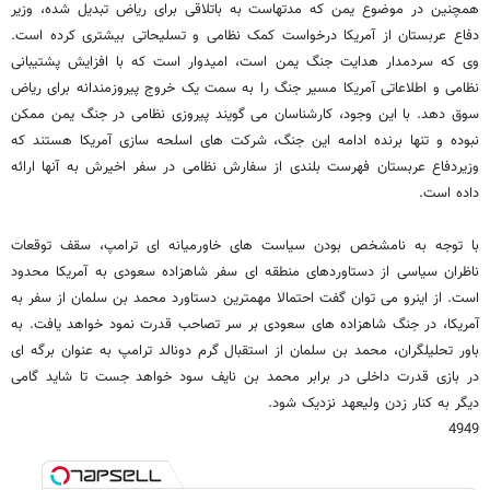
همچنین در موضوع یمن که مدتهاست به باتلاقی برای ریاض تبدیل شده، وزیر
دفاع عربستان از آمریکا درخواست کمک نظامی و تسلیحاتی بیشتری کرده است.
وی که سردمدار هدایت جنگ یمن است، امیدوار است که با افزایش پشتیبانی
نظامی و اطلاعاتی آمریکا مسیر جنگ را به سمت یک خروج پیروزمندانه برای ریاض
سوق دهد. با این وجود، کارشناسان می گویند پیروزی نظامی در جنگ یمن ممکن
نبوده و تنها برنده ادامه این جنگ، شرکت های اسلحه سازی آمریکا هستند که
وزیردفاع عربستان فهرست بلندی از سفارش نظامی در سفر اخیرش به آنها ارائه
داده است.
با توجه به نامشخص بودن سیاست های خاورمیانه ای ترامپ، سقف توقعات
ناظران سیاسی از دستاوردهای منطقه ای سفر شاهزاده سعودی به آمریکا محدود
است. از اینرو می توان گفت احتمالا مهمترین دستاورد محمد بن سلمان از سفر به
آمریکا، در جنگ شاهزاده های سعودی بر سر تصاحب قدرت نمود خواهد یافت. به
باور تحلیلگران، محمد بن سلمان از استقبال گرم دونالد ترامپ به عنوان برگه ای
در بازی قدرت داخلی در برابر محمد بن نایف سود خواهد جست تا شاید گامی
دیگر به کنار زدن ولیعهد نزدیک شود.
4949