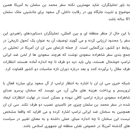
به باور تحلیلگران، شاید مهمترین نکته سفر محمد بن سلمان به آمریکا همین
موضوع و تثبیت جایگاه وی در رقابت داخلی آل سعود برای جانشینی ملک سلمان
81 ساله باشد.
با این حال از منظر منطقه ای و بین المللی، تحلیلگران دستاوردهای راهبردی این
سفر را محدود ارزیابی کرده و می گویند توصیف آن به عنوان یک 'تحول تاریخی' در
روابط دو کشور، بزرگنمایی است. از جمله تارنمای سی ان ان آمریکا در تحلیلی در
جمع بندی سفر شاهزاده سعودی نوشت که هرچند سعودی ها از لحن ضد ایرانی
ترامپ خوشحال هستند، ولی باید دید دو طرف تا چه اندازه آماده هستند انتظارات
طرف مقال را برآورده کنند و بعد درباره دوران تازه مناسبات دو کشور قضاوت کرد.
شبکه خبری سی ان ان با اشاره به انتظار ترامپ از آل سعود برای مبارزه فعال با
تروریسم و پرداخت هزینه های مالی آن، می نویسد که سخنان پرسرو صدای
شاهزاده سعودی درباره ترامپ کافی نبوده و ممکن است در نهایت انتظارات ایجاد
شده در سفر محمد بن سلمان چیزی جز ناامیدی نصیب دو طرف نکند. سی ان ان
همچنین به سخنان ضد ایرانی ترامپ اشاره کرده و می افزاید که واقعا مشخص
نیست این سخنان تا چه اندازه مبنای عملی داشته و به معنای تغییر در سیاست
های گذشته آمریکا در خصوص نقش منطقه ای جمهوری اسلامی باشد.