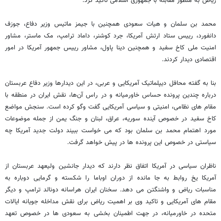
ریاض به منظور مقابله با جمهوری اسلامی تاکید کرد.
محمد بن سلمان و هیات سعودی همچنین با جیمز ماتیس وزیر دفاع، جوزف
دانفورد، رییس ستاد ارتش آمریکا، جرد کوشنر، داماد ترامپ، مک ماستر، مشاور
امنیت ملی کاخ سفید و همچنین دینا پاول، مشاور رییس جمهور آمریکا در امور
اقتصادی دیدار کردند.
بنا به گفته محافل دیپلماتیک آمریکایی و عربی، در این دیدارها وزیر دفاع عربستان
درباره چندین پرونده حساس خاورمیانه و در راس آن‌ها، نقش ایران در منطقه با
مقام های نظامی، امنیتی و سیاسی آمریکایی گفت وگو کرده است. سنجش مواضع
کاخ سفید در خصوص آینده سوریه، عراق، لبنان و جنگ یمن از جمله موضوعات
مورد اهتمام محمد بن سلمان بود که می خواست ببیند دولت جدید آمریکا چه
سیاستی در خصوص این پرونده ها در پیش خواهد گرفت.
ناظران سیاسی در آمریکا اتفاق نظر دارند که دیدار جانشین ولیعهد عربستان از
آمریکا یخ روابط به جا مانده از دوران اوباما را شکسته و گرمایی دوباره به
مناسبات ریاض و واشنگتن می دهد. سخنان ایران هراسانه دونالد ترامپ و دیگر
مقام های آمریکایی و تاکید وی بر اهمیت ریاض برای نقش مداخله جویانه ایالات
متحده در خاورمیانه، در جهت اطمینان بخشی به سعودی ها در خصوص تعهد