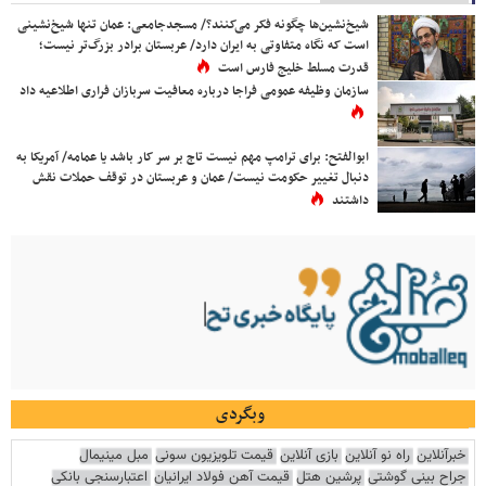
شیخ‌نشین‌ها چگونه فکر می‌کنند؟/ مسجدجامعی: عمان تنها شیخ‌نشینی
است که نگاه متفاوتی به ایران دارد/ عربستان برادر بزرگ‌تر نیست؛
قدرت مسلط خلیج فارس است
سازمان وظیفه عمومی فراجا درباره معافیت سربازان فراری اطلاعیه داد
ابوالفتح: برای ترامپ مهم نیست تاج بر سر کار باشد یا عمامه/ آمریکا به
دنبال تغییر حکومت نیست/ عمان و عربستان در توقف حملات نقش
داشتند
وبگردی
خبرآنلاین
راه نو آنلاین
بازی آنلاین
قیمت تلویزیون سونی
مبل مینیمال
جراح بینی گوشتی
پرشین هتل
قیمت آهن فولاد ایرانیان
اعتبارسنجی بانکی