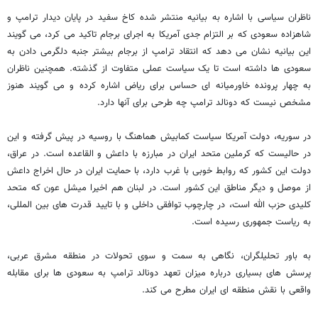
ناظران سیاسی با اشاره به بیانیه منتشر شده کاخ سفید در پایان دیدار ترامپ و
شاهزاده سعودی که بر التزام جدی آمریکا به اجرای برجام تاکید می کرد، می گویند
این بیانیه نشان می دهد که انتقاد ترامپ از برجام بیشتر جنبه دلگرمی دادن به
سعودی ها داشته است تا یک سیاست عملی متفاوت از گذشته. همچنین ناظران
به چهار پرونده خاورمیانه ای حساس برای ریاض اشاره کرده و می گویند هنوز
مشخص نیست که دونالد ترامپ چه طرحی برای آنها دارد.
در سوریه، دولت آمریکا سیاست کمابیش هماهنگ با روسیه در پیش گرفته و این
در حالیست که کرملین متحد ایران در مبارزه با داعش و القاعده است. در عراق،
دولت این کشور که روابط خوبی با غرب دارد، با حمایت ایران در حال اخراج داعش
از موصل و دیگر مناطق این کشور است. در لبنان هم اخیرا میشل عون که متحد
کلیدی حزب الله است، در چارچوب توافقی داخلی و با تایید قدرت های بین المللی،
به ریاست جمهوری رسیده است.
به باور تحلیلگران، نگاهی به سمت و سوی تحولات در منطقه مشرق عربی،
پرسش های بسیاری درباره میزان تعهد دونالد ترامپ به سعودی ها برای مقابله
واقعی با نقش منطقه ای ایران مطرح می کند.