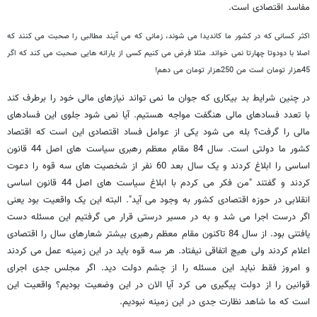
مفاسد اقتصادی است.
اکثر کسانی که در کشور ما کاندیدا می شوند، زمانی که می آیند مطالبی را صحبت می کنند که
اصلا با دودوتا چهارتا نمی خواند. مثلا فرض می کنیم کسی از یارانه هایی صحبت می کند که اگر
45هزار تومان است من 250هزار تومان می دهم!
در چنین شرایط بد بیکاری که جوان ما نمی تواند نیازهای مالی خود را برطرف کند
با تعدد فسادهای مالی هنگفت مواجه هستیم. آیا نمی شود جلوی این فسادهای
مالی را گرفت؟ بله می شود یکی از عوامل فساد اقتصادی این است که اقتصاد
کشور ما دولتی است. سال 84 مقام معظم رهبری سیاست های اصل 44 قانون
اساسی را ابلاغ کردند و یک سال بعد 60 نفر از شخصیت های سه قوه را دعوت
کردند و گفتند "من فکر می کردم با ابلاغ سیاست های اصل 44 قانون اساسی
انقلابی در حوزه اقتصادی کشور به وجود می آید". البته این یک واقعیت بود یعنی
اگر درست اجرا می شد و به در مسیر درستی قرار می گرفتیم این مسئله دست
یافتنی بود. از سال 84 تاکنون مقام معظم رهبری بیشتر شعارهای سال را اقتصادی
اعلام کردند ولی هیچ اتفاقی نیفتاد. هر سه قوه باید در این زمینه عمل می کردند
و امروز فقط نباید این مسئله را از چشم دولت دید. اگر مجلس جدی اجرای
قوانین را از دولت پیگیری می کرد آیا الان در این وضعیت بودیم؟ واقعیت این
است که ما شاهد نظارت جدی در این زمینه نبودیم.