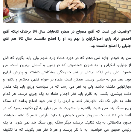
*واقعیت این است که آقای مصباح در همان انتخابات سال 84 برخلاف اینکه آقای
احمدی نژاد بازی اصولگرایان را بهم زد، او را اصلح دانست. سال 92 هم آقای
جلیلی را اصلح دانست و...
من به خودم اجازه نمی دهم که در حوزه علماء وارد شوم ولی باید بگویم که قبل
از جلیلی، لنکرانی را به عنوان شخصیتی که در زمین و آسمان برترین است، می
شمرد. علی رغم اینکه ایشان از نظر خانوادگی مشکلاتی داشتند و پدرش فراری
بود. بعد هم به جلیلی رسید. ممکن است علماء در حوزه فقهی محترم و باتقوا و
مهارتهایی داشته باشند ولی به نظر می رسد که در سیاست ورزی باید یک مقدار
دقت بیشتری بکنند. به نظرم باید نظر اجماع علماء به یک چیزی برسد. هر کدام
علما به طور تک تک اظهارنظر کنند و فردی را از نظر خود اصلح بدانند که سنگ
روی سنگ بند نمی شود. بالاخره با مشورت ها می توان به آن تکلیف رسید که در
آنجا هم تکلیف یک سازوکار خاص خودش را دارد. فرض کنیم 5 عالم بخواهند
بدون ملاحظاتی به یک تکلیف برسند، دیگر سنگ روی سنگ بند نمی شود. ما یک
رئیس جمهور می خواهیم، به 5 نفر برسند و هر 5 نفر هم بگویند که ما تکلیف