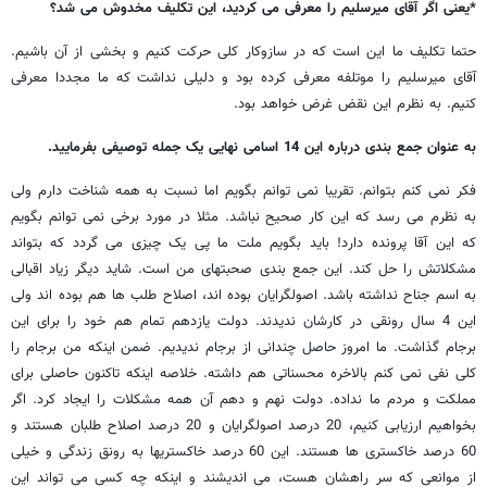
*یعنی اگر آقای میرسلیم را معرفی می کردید، این تکلیف مخدوش می شد؟
حتما تکلیف ما این است که در سازوکار کلی حرکت کنیم و بخشی از آن باشیم.
آقای میرسلیم را موتلفه معرفی کرده بود و دلیلی نداشت که ما مجددا معرفی
کنیم. به نظرم این نقض غرض خواهد بود.
به عنوان جمع بندی درباره این 14 اسامی نهایی یک جمله توصیفی بفرمایید.
فکر نمی کنم بتوانم. تقریبا نمی توانم بگویم اما نسبت به همه شناخت دارم ولی
به نظرم می رسد که این کار صحیح نباشد. مثلا در مورد برخی نمی توانم بگویم
که این آقا پرونده دارد! باید بگویم ملت ما پی یک چیزی می گردد که بتواند
مشکلاتش را حل کند. این جمع بندی صحبتهای من است. شاید دیگر زیاد اقبالی
به اسم جناح نداشته باشد. اصولگرایان بوده اند، اصلاح طلب ها هم بوده اند ولی
این 4 سال رونقی در کارشان ندیدند. دولت یازدهم تمام هم خود را برای این
برجام گذاشت. ما امروز حاصل چندانی از برجام ندیدیم. ضمن اینکه من برجام را
کلی نفی نمی کنم بالاخره محسناتی هم داشته. خلاصه اینکه تاکنون حاصلی برای
مملکت و مردم ما نداده. دولت نهم و دهم آن همه مشکلات را ایجاد کرد. اگر
بخواهیم ارزیابی کنیم، 20 درصد اصولگرایان و 20 درصد اصلاح طلبان هستند و
60 درصد خاکستری ها هستند. این 60 درصد خاکستریها به رونق زندگی و خیلی
از موانعی که سر راهشان هست، می اندیشند و اینکه چه کسی می تواند این