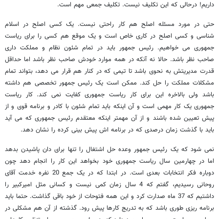
داریم! درحالی که این تکلیف نیست. تکلیف جمعی مهم است.
حتی در مورد مسئله اصلح هم کار راحتی نیست. یک کسی اصلح در اسلام
شناسی و کسی اصلح در کاری خاص است و یک موقع هم کسی را برای ریاست
جمهوری می خواهیم. رئیس جمهور باید در تمام شئون نظام و مملکت داری
صاحب نظر باشد. حالا نه آنکه در همه موارد خودش صاحب نظر باشد اما حداقل
قدرت مدیریتش به نحوی باشد تا تیمی که در کنار هم قرار می دهد، بتواند تمام
مشکلات مملکت را حل کند. ممکن است یک رئیس جمهور تخصصی هم داشته
باشد ولی بالاخره این برای کار ریاست جمهوری کفایت نمی کند. کار ریاست
جمهوری یک کار مهمی است و آن اینکه باید تمام شئون با کادر و برنامه قوی و از
پیش تعیین شده باشند و از آن مهمتر اینکه معتقدم رئیس جمهوری که می آید
باید با گذشت زمان درصدی که در برنامه اش پیش بینی کرده را نشان دهد.
نمی شود که یک رئیس جمهور وعده حل اشتغال را تنها برای دان پاشیدن بدهد
اما در چهارمین سال ریاست جمهوری خود بخواهد این کار را انجام دهد چون
دوباره فکر انتخابات بعدی است. در ابتدا که در یک جمع 20 نفره خدمت آقای
روحانی رسیدیم، گفتم که 4 سال زمان کمی نیست و کسانی مثل امیرکبیر را
داشتیم که 37 ماه صدارت کرد و این همه فتوحات از خود باقی گذاشت. حتما باید
برنامه ریزی طوری باشد که به تدریج کارها پیش رود. گذشته از آن هم مشکلی در