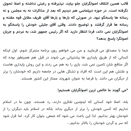
قالب همین ائتلاف اصولگرایان جلو بیاید، نپذیرفته و رغبتی نداشته و اصلا تحویل
نگرفته است. در حوزه دیپلماسی هم دیدیم که بعد از مذاکرات نه به مجلس و نه
رسانه ها پاسخگو نبود. در صورتی که بارها و بارها آقای ظریف مقابل قوه مقننه و
رسانه ها قرار گرفتند و توضیح دادند. وقتی آقای جلیلی خودش را پاسخگو به
اصولگرایان نمی داند، فردا انتظار دارید که اگر رئیس جمهور شد، به مردم و جریان
اصولگرا پاسخ بدهد؟
شما با مصداق می فرمایید و من می خواهم روی برنامه متمرکز شوم. اول اینکه
کسانی که از طریق پایداری ها پشتیبانی می شوند در قبل هم همینطور بوده که
اگر منافع شان تامین نمی شد، بازی را به هم می زدند و این روش پایداری هاست
و علتش هم این است که افراد و تشکل هایی در جامعه داریم که خودشان را برتر
از دیگران می دانند. یا فرضا به عنوان شهروند ممتاز این کشور هستند.
*می گویند ما خالص ترین اصولگرایان هستیم!
بله، اصلا خود کسانی که اینچنین تفکری دارند، رد هستند. چون ما در اسلام
نداریم که کسی خودش را برتر از دیگری بداند بلکه در اسلام باید دیگران را از
خودمان بهتر بدانیم. لذا این باعث می شود که جمعی بتوان کار کرد. اما قرار شود
که سر و گردن خودمان را بالاتر بدانیم...