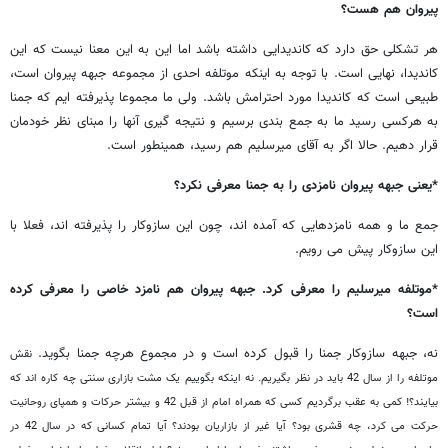
پیروان هم هست؟
هر تشکلی حق دارد که کاندیدایی داشته باشد اما این به این معنا نیست که این
کاندیدا، نهایی است. با توجه به اینکه موتلفه احدی از مجموعه جبهه پیروان است،
طبیعی است که کاندیدا مورد احترامش باشد. ولی ما مجموعا پذیرفته ایم که جمنا
به هرکسی رسید ما به جمع بندی برسیم و نتیجه گیری آنها را مبنای نظر خودمان
قرار دهیم. حالا اگر به آقای میرسلیم هم رسید، همینطور است.
*یعنی جبهه پیروان نامزدی را به جمنا معرفی نکرد؟
جمع ما و همه نامزدهایی که آمده اند، چون این سازوکار را پذیرفته اند، فعلا با
این سازوکار پیش می رویم.
*موتلفه میرسلیم را معرفی کرد. جبهه پیروان هم نامزد خاصی را معرفی کرده
است؟
نه، جبهه سازوکار جمنا را قبول کرده است و در مجموع هرچه جمنا بگوید.
نقش
موتلفه را از سال 42 باید در نظر بگیریم. نه اینکه بگوییم یک مشت بازاری سنتی چه کاره اند که
بیایند؟! کمی به عقب برگردیم کسی که همراه امام از قبل 42 و بیشتر حرکات و همپای روحانیت
حرکت می کرد، چه قشری بود؟ آیا غیر از بازاریان بودند؟ آیا تمام کسانی که در سال 42 در