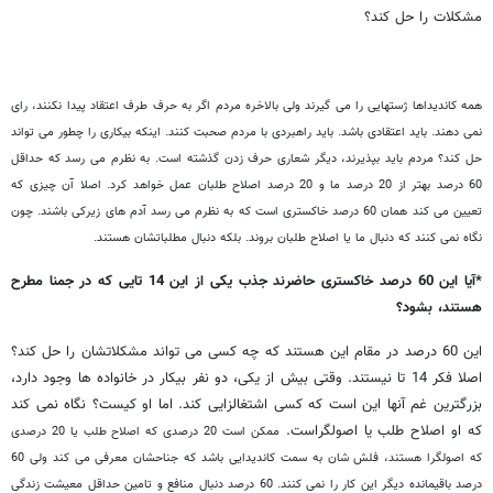
مشکلات را حل کند؟
همه کاندیداها ژستهایی را می گیرند ولی بالاخره مردم اگر به حرف طرف اعتقاد پیدا نکنند، رای
نمی دهند. باید اعتقادی باشد. باید راهبردی با مردم صحبت کنند. اینکه بیکاری را چطور می تواند
حل کند؟ مردم باید بپذیرند، دیگر شعاری حرف زدن گذشته است. به نظرم می رسد که حداقل
60 درصد بهتر از 20 درصد ما و 20 درصد اصلاح طلبان عمل خواهد کرد. اصلا آن چیزی که
تعیین می کند همان 60 درصد خاکستری است که به نظرم می رسد آدم های زیرکی باشند. چون
نگاه نمی کنند که دنبال ما یا اصلاح طلبان بروند. بلکه دنبال مطلباتشان هستند.
*آیا این 60 درصد خاکستری حاضرند جذب یکی از این 14 تایی که در جمنا مطرح
هستند، بشود؟
این 60 درصد در مقام این هستند که چه کسی می تواند مشکلاتشان را حل کند؟
اصلا فکر 14 تا نیستند. وقتی بیش از یکی، دو نفر بیکار در خانواده ها وجود دارد،
بزرگترین غم آنها این است که کسی اشتغالزایی کند. اما او کیست؟ نگاه نمی کند
که او اصلاح طلب یا اصولگراست.
ممکن است 20 درصدی که اصلاح طلب یا 20 درصدی
که اصولگرا هستند، فلش شان به سمت کاندیدایی باشد که جناحشان معرفی می کند ولی 60
درصد باقیمانده دیگر این کار را نمی کنند. 60 درصد دنبال منافع و تامین حداقل معیشت زندگی