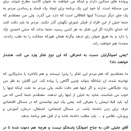
پرونده های سنگین دارند و اینکه می خواهند به عنوان کاندید مطرح شوند، برای
من مسئله است. آیا خود این یک برنامه برای ایجاد یک فساد و رساندن مردم به
یک جای دیگر نیست؟ اینها اتفاقاتی است که دارد می گذرد. ولی من معتقدم که
حتما خیلی از این افراد از فیلتر شورای نگهبان گذر نکنند. مردم ما باید دقت کنند
که خدای ناکرده اگر این تفکر به هر کسی رسید، حتما بداند که مشی احمدی نژاد
را دارد و به هیچ عنوان رای ندهد وگرنه همان طورکه مملکت را به عقب راندند،
مجددا هم خواهند راند.
*یعنی اصولگرایان نسبت به انحرافی که این نوع تفکر وارد می کند، هشدار
خواهند داد؟
ما معتقدیم که هم مردم این تفکر را پذیرا نیستند و هم بالاخره با سازوکاری که
نهادینه شده، ان شاءالله بتواند چنین آگاهی را پیاده کند. این آقایان به نظر من
زیاد جایگاهی ندارند و اگر اینها هم دقت نکنند ولی مردم به علت اینکه اینها را
خوب می شناسند، شاید به خیلی از اینها رای ندهند. معتقدم حتما کسی که می
آید باید قبلا تیمش را معرفی کند. یعنی یک تیم توانمندی که در مسائل اقتصادی
حرف برای زدن داشته باشد. در مسائل اجتماعی، اشتغال، درمان، آموزش و
پرورش، نظامی و ... باید مطلب داشته باشد و از قبل هم برنامه بدهد.
آقای جلیلی الان به جناح اصولگرا پاسخگو نیست و هرچه هم دعوت شده تا در