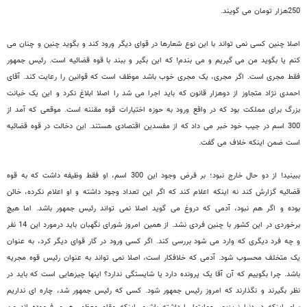
250هزار تومان می گویند.
اصلا چنین کسی نمی تواند با این نوع شعارها در قوای دیگر ورود کند و بگوید چنین و چنان می
کنم یا بگوید من می گیریم و می بندم! که این بگیر و ببند با قوه قضائیه است. رئیس جمهور
فقط مجری است. اگر مجری، یک مجری خوب باشد موظف است که قوانین را رعایت کند. آقای
احمدی نژاد متجاوز از دوهزار قانون که باید اجرا می شد را اصلا ابلاغ نکرد و این یک خیانت
بزرگ برای مملکت بود که در واقع ورود به حوزه اختیارات قوه مقننه است. موقعی که آمد از
300 اسم در جیب خود خبر می داد که از مفسدین اقتصادی هستند. این دخالت در قوه قضائیه
است ضمن اینکه خلاف می گفت.
ببینید! از دو حال خارج نبود؛ بر فرض وجود این 300 اسم، او فقط وظیفه داشت که به قوه
قضائیه گزارش کند نه اینکه اعلام کند که اگر این تعداد وجود داشته و او اعلام نکرده، خائن
بوده و اگر هم نبود، آدمی که دروغ می گوید اصلا نمی تواند رئیس جمهور باشد. اما هیچ
برخوردی در این کشور با چنین فردی نشد. از همین امروز شورای نگهبان باید درمورد این 14 نفر
و چه فرد دیگری که وارد می شود بررسی کند. اگر کسی ورود در گار قوای دیگر کرد، به عنوان
یک متخلف محسوب شود. آدمی که خلافکار است، اصلا نمی تواند به عنوان رئیس قوه مجریه
باشد. چرا بگوییم که آن آقا یک پرونده دارد یا شایستگی ندارد؟ اینها چیزهایی است که باید در
نظر بگیرند و نگذارند که امروز رئیس جمهور شود. کسی که رئیس جمهور شد، چاره ای نداریم