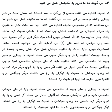
*اما می گویند که ما داریم به تکلیفمان عمل می کنیم.
در تکلیف اشتباه می کنند. بعضی از بزرگان ما هم هستند که ممکن است در کنار
پایداری باشند و بعضا از این مطالب می گفتند که ما به تکلیف عمل می کنیم اما
من معتقدم که در تشخیص تکلیف اشتباه می کنند. چرا نام مالک اشتر به عنوان
یک سردار همچنان می درخشد؟ علتش این است که از امامش تبعیت کرد. مالک
پشت چادر معاویه بود که اگر شمشیر پایین آمده بود، دیگر اثری از آثار معاویه نمی
ماند ولی موقعی که امام علی (ع) می فرماید اگر می خواهید اسلام بماند،
شمشیرت پایین نیاید. مالک به تکلیف خودش عمل کرد، نقش رهبری جامعه در
جامعه چیست؟ تکلیف را در جای دیگر معین می کنند. تکلیف را پایداری و سایر
جبهه ها مشخص نمی کنند. تکلیف باید در جای خودش مشخص شود و این
جایگاهی نیست که آقایان اظهار می کنند. اگر کسی ورود به قوای دیگر کرد، کسانی
که برتری خودشان را نسبت به دیگران به رخ می کشند، دیگر جایگاهی برای
کاندیداتوری ندارند لذا اینها اتوماتیک رد هستند.
تکلیف را پایداری و سایر جبهه ها مشخص نمی کنند. تکلیف باید در جای خودش
مشخص شود و این جایگاهی نیست که آقایان اظهار می کنند. اگر کسی ورود به
قوای دیگر کرد، کسانی که برتری خودشان را نسبت به دیگران به رخ می کشند،
دیگر جایگاهی برای کاندیداتوری ندارند لذا اینها اتوماتیک رد هستند