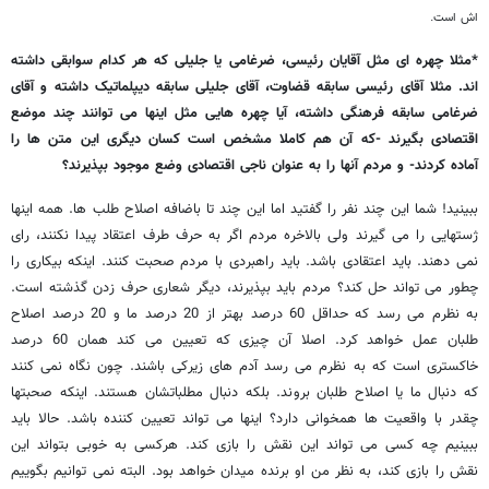
اش است.
*مثلا چهره ای مثل آقایان رئیسی، ضرغامی یا جلیلی که هر کدام سوابقی داشته
اند. مثلا آقای رئیسی سابقه قضاوت، آقای جلیلی سابقه دیپلماتیک داشته و آقای
ضرغامی سابقه فرهنگی داشته، آیا چهره هایی مثل اینها می توانند چند موضع
اقتصادی بگیرند -که آن هم کاملا مشخص است کسان دیگری این متن ها را
آماده کردند- و مردم آنها را به عنوان ناجی اقتصادی وضع موجود بپذیرند؟
ببینید! شما این چند نفر را گفتید اما این چند تا باضافه اصلاح طلب ها. همه اینها
ژستهایی را می گیرند ولی بالاخره مردم اگر به حرف طرف اعتقاد پیدا نکنند، رای
نمی دهند. باید اعتقادی باشد. باید راهبردی با مردم صحبت کنند. اینکه بیکاری را
چطور می تواند حل کند؟ مردم باید بپذیرند، دیگر شعاری حرف زدن گذشته است.
به نظرم می رسد که حداقل 60 درصد بهتر از 20 درصد ما و 20 درصد اصلاح
طلبان عمل خواهد کرد. اصلا آن چیزی که تعیین می کند همان 60 درصد
خاکستری است که به نظرم می رسد آدم های زیرکی باشند. چون نگاه نمی کنند
که دنبال ما یا اصلاح طلبان بروند. بلکه دنبال مطلباتشان هستند. اینکه صحبتها
چقدر با واقعیت ها همخوانی دارد؟ اینها می تواند تعیین کننده باشد. حالا باید
ببینیم چه کسی می تواند این نقش را بازی کند. هرکسی به خوبی بتواند این
نقش را بازی کند، به نظر من او برنده میدان خواهد بود. البته نمی توانیم بگوییم