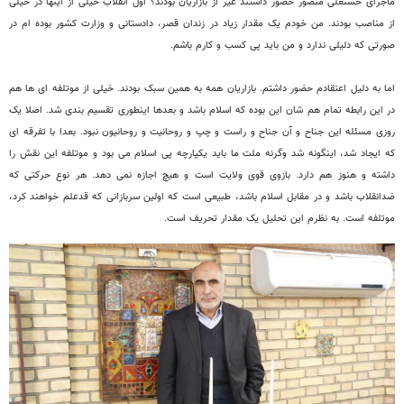
ماجرای حسنعلی منصور حضور داشتند غیر از بازاریان بودند؟ اول انقلاب خیلی از اینها در خیلی
از مناصب بودند. من خودم یک مقدار زیاد در زندان قصر، دادستانی و وزارت کشور بوده ام در
صورتی که دلیلی ندارد و من باید پی کسب و کارم باشم.
اما به دلیل اعتقادم حضور داشتم.
بازاریان همه به همین سبک بودند. خیلی از موتلفه ای ها هم
در این رابطه تمام هم شان این بوده که اسلام باشد و بعدها اینطوری تقسیم بندی شد. اصلا یک
روزی مسئله این جناح و آن جناح و راست و چپ و روحانیت و روحانیون نبود. بعدا با تفرقه ای
که ایجاد شد، اینگونه شد وگرنه ملت ما باید یکپارچه پی اسلام می بود و موتلفه این نقش را
داشته و هنوز هم دارد. بازوی قوی ولایت است و هیچ اجازه نمی دهد. هر نوع حرکتی که
ضدانقلاب باشد و در مقابل اسلام باشد، طبیعی است که اولین سربازانی که قدعلم خواهند کرد،
موتلفه است. به نظرم این تحلیل یک مقدار تحریف است.