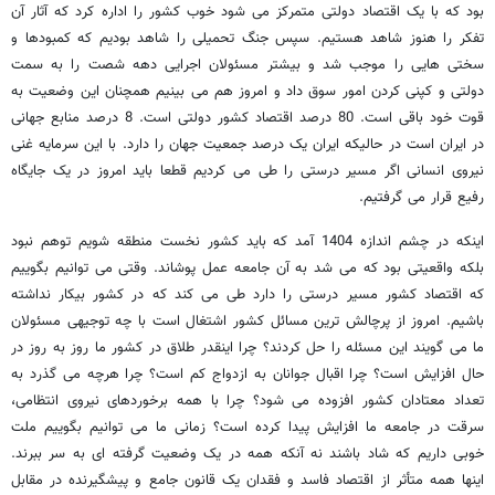
بود که با یک اقتصاد دولتی متمرکز می شود خوب کشور را اداره کرد که آثار آن
تفکر را هنوز شاهد هستیم. سپس جنگ تحمیلی را شاهد بودیم که کمبودها و
سختی هایی را موجب شد و بیشتر مسئولان اجرایی دهه شصت را به سمت
دولتی و کپنی کردن امور سوق داد و امروز هم می بینیم همچنان این وضعیت به
قوت خود باقی است. 80 درصد اقتصاد کشور دولتی است. 8 درصد منابع جهانی
در ایران است در حالیکه ایران یک درصد جمعیت جهان را دارد. با این سرمایه غنی
نیروی انسانی اگر مسیر درستی را طی می کردیم قطعا باید امروز در یک جایگاه
رفیع قرار می گرفتیم.
اینکه در چشم اندازه 1404 آمد که باید کشور نخست منطقه شویم توهم نبود
بلکه واقعیتی بود که می شد به آن جامعه عمل پوشاند. وقتی می توانیم بگوییم
که اقتصاد کشور مسیر درستی را دارد طی می کند که در کشور بیکار نداشته
باشیم. امروز از پرچالش ترین مسائل کشور اشتغال است با چه توجیهی مسئولان
ما می گویند این مسئله را حل کردند؟ چرا اینقدر طلاق در کشور ما روز به روز در
حال افزایش است؟ چرا اقبال جوانان به ازدواج کم است؟ چرا هرچه می گذرد به
تعداد معتادان کشور افزوده می شود؟ چرا با همه برخوردهای نیروی انتظامی،
سرقت در جامعه ما افزایش پیدا کرده است؟ زمانی ما می توانیم بگوییم ملت
خوبی داریم که شاد باشند نه آنکه همه در یک وضعیت گرفته ای به سر ببرند.
اینها همه متأثر از اقتصاد فاسد و فقدان یک قانون جامع و پیشگیرنده در مقابل