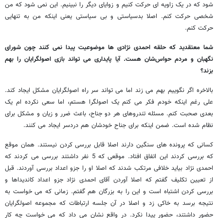
شود که در یک زاویه ای حرکت کنیم و زوایای دیگر را نبینیم. این نمی شود که من
شخصی حرکت کنم. اصلا بدسیاستی و بی سیاستی یعنی اینکه من به تنهایی
حرکت کنم.
شما معتقدید که حلقه احمدی نژادی ها موضوعیت پیدا نمی کنند چون شورای
نگهبان و مردم حواس‌شان هست. آیا پایداری می تواند بازی اصولگرایان را بهم
بزند؟
بالاخره اگر نگوییم بهم می زند اما می تواند سر راه اصولگرایان مشکل ایجاد کند.
علی رغم اینکه خودم فکر می کنم یک اصولگرا هستم، اما سعی نکرده ام یک
بعدی صحبت کنم. مسئله تندروهای هر دو جناح، باعث ضرر و زیان و مشکل برای
نظام شده است. ضمن اینکه برای جناح خودشان هم دردسر ایجاد می کنند.
کسانی که پرونده های سنگین دارند اصلا قابل بررسی کردن نیستند. همان موقع
که بررسی کردند این اتفاق افتاد. موقعی که 5 نفر داشتند بررسی می کردند که
احمدی نژاد بیاید خلافی مرتکب شدند که اصلا او را جزو اعداد بررسی آوردند. قبل
از تعیین تکلیف گفتم که اصلا آوردن آقای احمدی نژاد جزو اعداد کاندیداها و
بررسی کردن اشتباه است و این را به بزرگان هم گفتم. زمانی که می خواست به
نتیجه برسد به خاکی زد و اصلا در آن جلسه ارتباطات که مجموعه اصولگرایان
حضور داشتند، حضور پیدا نکرد. در واقع نشان می داد که می خواست چه کار