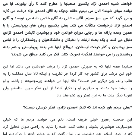
خواهند شبیه احمدی نژاد یکسری صحبتها را مطرح کنند تا رأی بیاورند. آیا می
توانند موفق شوند؟ الان می بینیم حلقه نزدیک به آقای احمدی نژاد درخت می کارد
و می گوید که من سبز سبزم! آقای مشایی به آقای خاتمی نامه می نویسد و آقای
احمدی نژاد درخواست ملاقات می کند. یعنی یکسری روش های پوپولیستی را با
همین وعده یارانه ها و رجایی دوران خواندن خود و پوشیدن کاپشن احمدی نژادی
دنبال می کنند و یک بحث ارتباط با نخبگان و دانشگاهیان و روشنفکران را با لباس
سبز پوشیدن و کنار درخت ایستادن. درواقع اینها هم بدنه پوپولیستی و هم بدنه
روشنفکری را می خواهند اینگونه تحریک کنند. فکر می کنید موفق می شوند؟
ببینید! همه اینها که به صورتی احمدی نژاد را مرشد خودشان می دانند اما این
خودِ این مرشد برای کشور چه کار کرد؟ جز تخریب و اینکه 30 سال مملکت را به
عقب راند، چیز دیگری هم هست؟ حالا اینها می خواهند زیرمجموعه او باشند و او
را مرشد خود بدانند و حرفهای او را تکرار کنند! از این تفکر خیلی متاسفم ولی
تقریبا دیگر ملت ما به این تفکر رای نخواهند داد.
*یعنی مردم باور کرده اند که تفکر احمدی نژادی، تفکر درستی نیست؟
این صحبت رهبری خیلی ظریف است. دلم می خواهد مردم ما که خیلی
هوشیارند، هوشیارتر بشوند و دقت کنند. فتنه را شاید به راحتی بتوان تحلیل کرد
که در صدر اسلام هم داشتیم. می توان گفت که ما چشم فتنه را درآوردیم اما