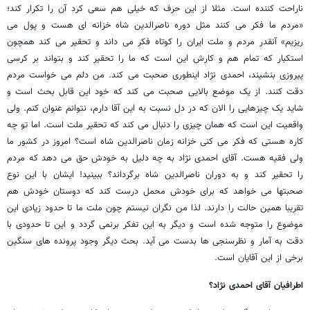
ناراحت کننده است. مثلا از این حرف که خیلی هم سعی کرد آن را تکرار کند؛
«مردم ما فکر می کنند مثل دوره ناصرالدین شاه خزانه ای هست و پول می
ریزیم» آنقدر مردم و ملت ایران را کوتاه فکر می داند و تحقیر می کند همچون
استکبار که تمام هم و کارش این است که ما را تحقیر کند و بتواند بر کرسی
پیروزی بنشیند، احمدی نژاد اینطوری صحبت می کند. من دلم می خواست مردم
دقت کنند. از یک موضع بالایی صحبت می کند که خود این قابل بحث است و
شاید یک چیزهایی را الان که در دل نسبت به این آقا دارم، نتوانم عنوان کنم. ولی
واقعیت این است که همان چیزی را دنبال می کند که تحقیر ملت است. اما تو چه
کاره هستی که فکر می کنی خزانه زمان ناصرالدین شاه است؟ امروز در کشور ما
ولی فقیه هست. آقای احمدی نژاد به چه دلیل به خودش حق می دهد که مردم
را تحقیر کند و به دوران ناصرالدین شاه برگرداند؟ ببینید! ایشان با این نوع
صحبتها می خواهد که برای خودش محمل درست کند که دوستان خودش هم
تقریبا همین حالت را دارند. لذا من نگران نیستم چون ملت ما تا حدود زیادی این
موضوع را متوجه شده است و دیگر به این تفکر برنمی گردد و این تا حدودی با
دقت به آمار و نظرسنجی ها بدست می آید. بحث دیگر وجود پرونده های سنگین
برخی از این آقایان است.
اطرافیان آقای احمدی نژاد؟