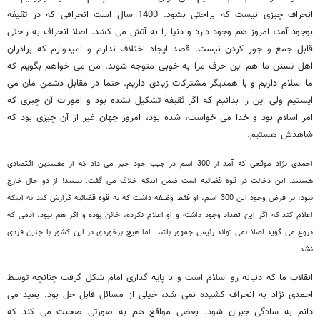
انحراف چیزی نیست که براحتی بشود. 1400 سال است انحرافی که در ثقیفه
بوجود آمد، امروز هم وجود دارد و دنیا را به آتش می کشد. اصلا انحراف به راحتی
قابل جمع و جور کردن نیست. قصد ایجاد اختلاف ندارم و امیدوارم که برادران
اهل تسنن ما هم این حرف مرا به خوبی متوجه شوند. من می خواهم بگویم که
ما اسلام داریم و با همدیگر مشترکات زیادی داریم. حتما در مقابل دشمن مان می
ایستیم ولی این را بدانیم که اگر ثقیفه تشکیل نشده بود و امورات آن چیزی که
امر اسلام بود و خدا می خواست، شده بود، امروز جهان غیر از آن چیزی بود که
شاهدش هستیم.
احمدی نژاد موقعی که آمد از 300 اسم در جیب خود خبر می داد که از مفسدین اقتصادی
هستند. این دخالت در قوه قضائیه است ضمن اینکه خلاف می گفت. ببینید! از دو حال خارج
نبود؛ بر فرض وجود این 300 اسم، او فقط وظیفه داشت که به قوه قضائیه گزارش کند نه اینکه
اعلام کند که اگر این تعداد وجود داشته و او اعلام نکرده، خائن بوده و اگر هم نبود، آدمی که
دروغ می گوید اصلا نمی تواند رئیس جمهور باشد. اما هیچ برخوردی در این کشور با چنین فردی
نشد.
انقلاب ما که دنباله رو اسلام است و با پایه گذاری امام شکل گرفت چنانچه توسط
احمدی نژاد به انحراف کشیده نمی شد، خیلی از مسائل قابل حل بود. بعید می
دانم به سادگی جبران شود. بعضی مواقع هم به صورتی صحبت می کند که