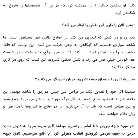
کند. او بدترین خلاف را در مملکت کرد که در پی آن شخصیتها را شروع به
شکاندن کرد.
*یعنی الان پایداری این نقش را ایفاء می کند؟
پایداری و هر کسی که تندروی می کند. در اصلاح طلبان هم همینطور است. ما
شاهد مواردی هستیم که گهگاهی به نوعی حرکت می کنند. این نیست که فقط
دشمن یا رقیب مشکل ایجاد می کند بلکه بعضی موقع، بد حمایت کردن دوست
هم خودش خیلی ضرر می زند و نقش بعضی تندروها این است که روی هر کاری
مشکل بگذارند.
یعنی پایداری را مصداق طیف تندروی جریان اصولگرا می دانید؟
ببینید! اگر خود را تعدیل نکند در مراحل قبل چنین مواردی را شاهد بودیم. این
دفعه هم همه تقریبا جمع شده اند. اگر حرف حق دارد او هم می تواند جمع شود
و این مطلبی است که باید به آن بپردازیم. در دو جناح ما تندروها باعث ضرر و
زیان نظام خواهند شد.
*در مورد جبهه پیروان خط امام و رهبری، موتلفه آقای میرسلیم را به عنوان نامزد
حزبی به جبهه مردمی نیروهای انقلاب معرفی کرد. آیا آقای میرسلیم، نامزد جبهه