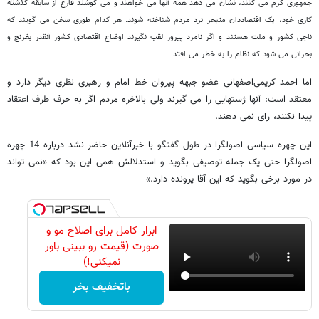
جمهوری گرم می کنند، نشان می دهد همه آنها می خواهند و می کوشند فارغ از سابقه گذشته
کاری خود، یک اقتصاددان متبحر نزد مردم شناخته شوند. هر کدام طوری سخن می گویند که
ناجی کشور و ملت هستند و اگر نامزد پیروز لقب نگیرند اوضاع اقتصادی کشور آنقدر بغرنج و
بحرانی می شود که نظام را به خطر می افتد.
اما احمد کریمی‌اصفهانی عضو جبهه پیروان خط امام و رهبری نظری دیگر دارد و
معتقد است: آنها ژستهایی را می گیرند ولی بالاخره مردم اگر به حرف طرف اعتقاد
پیدا نکنند، رای نمی دهند.
این چهره سیاسی اصولگرا در طول گفتگو با خبرآنلاین حاضر نشد درباره 14 چهره
اصولگرا حتی یک جمله توصیفی بگوید و استدلالش همی این بود که «نمی تواند
در مورد برخی بگوید که این آقا پرونده دارد.»
ابزار کامل برای اصلاح مو و
صورت (قیمت رو ببینی باور
نمیکنی!)
باتخفیف بخر