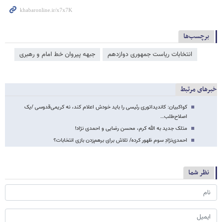
برچسب‌ها
انتخابات ریاست جمهوری دوازدهم
جبهه پیروان خط امام و رهبری
خبرهای مرتبط
کواکبیان: کاندیداتوری رئیسی را باید خودش اعلام کند، نه کریمی‌قدوسی /یک
اصلاح‌طلب…
متلک جدید به الله کرم، محسن رضایی و احمدی نژاد!
احمدی‌نژادِ سوم ظهور کرده/ تلاش برای برهم‌زدن بازی انتخابات؟
نظر شما