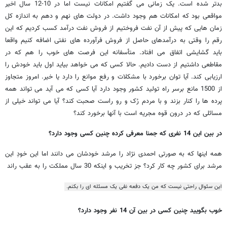
بدتر شده است. یک زمانی می گفتیم امکانات نیست اما در 10-12 سال اخیر
مواقعی بود که امکانات هم وجود داشت. در دولت های نهم و دهم به اندازه کل
زمان هایی که پیش از آن نفت فروختیم از فروش نفت درآمد کسب کردیم که این
رقم را وقتی به درآمدهای حاصل از فروش فرآورده های نفتی اضافه کنیم واقعا
باید گشایشی اتفاق می افتاد. متأسفانه این فرصت های خوب را هم که در
مقاطعی داشتیم از دست دادیم. حالا کسی که می خواهد بیاید اول باید خودش را
ارزیابی کند. آیا توان برخورد با مشکلات و رفع موانع را دارد یا خیر. امروز متجاوز
از 1500 مانع برسر راه تولید کشور وجود دارد آیا کسی که می آید می تواند همه
پرده ها را کنار بزند و با مردم رُک و رو راست صحبت کند؟ آیا می تواند خیلی از
مسائلی که در درون قوه مجریه است با آنها برخورد کند؟
در بین این 14 نفری که جمنا معرفی کرده چنین کسی وجود دارد؟
همه اینها که به صورتی احمدی نژاد را مرشد خودشان می دانند اما این خودِ این
مرشد برای کشور چه کار کرد؟ جز تخریب و اینکه 30 سال مملکت را به عقب راند
این سئوال راحتی نیست که من یک دفعه نفی یک مسئله ای را بکنم.
خوب بگویید چنین کسی در بین آن 14 نفر وجود دارد؟