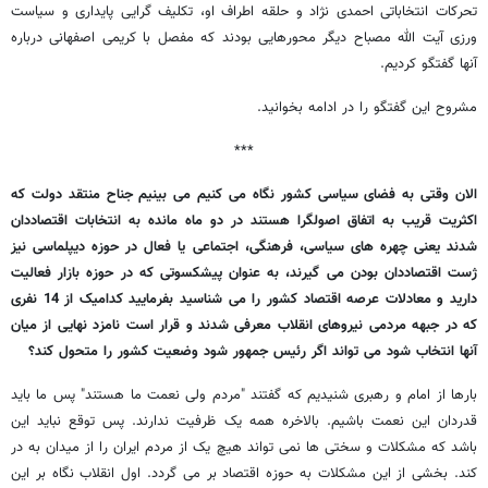
تحرکات انتخاباتی احمدی نژاد و حلقه اطراف او، تکلیف گرایی پایداری و سیاست
ورزی آیت الله مصباح دیگر محورهایی بودند که مفصل با کریمی اصفهانی درباره
آنها گفتگو کردیم.
مشروح این گفتگو را در ادامه بخوانید.
***
الان وقتی به فضای سیاسی کشور نگاه می کنیم می بینیم جناح منتقد دولت که
اکثریت قریب به اتفاق اصولگرا هستند در دو ماه مانده به انتخابات اقتصاددان
شدند یعنی چهره های سیاسی، فرهنگی، اجتماعی یا فعال در حوزه دیپلماسی نیز
ژست اقتصاددان بودن می گیرند، به عنوان پیشکسوتی که در حوزه بازار فعالیت
دارید و معادلات عرصه اقتصاد کشور را می شناسید بفرمایید کدامیک از 14 نفری
که در جبهه مردمی نیروهای انقلاب معرفی شدند و قرار است نامزد نهایی از میان
آنها انتخاب شود می تواند اگر رئیس جمهور شود وضعیت کشور را متحول کند؟
بارها از امام و رهبری شنیدیم که گفتند "مردم ولی نعمت ما هستند" پس ما باید
قدردان این نعمت باشیم. بالاخره همه یک ظرفیت ندارند. پس توقع نباید این
باشد که مشکلات و سختی ها نمی تواند هیچ یک از مردم ایران را از میدان به در
کند. بخشی از این مشکلات به حوزه اقتصاد بر می گردد. اول انقلاب نگاه بر این