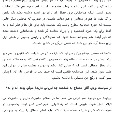
مجلس و ریاست جمهوری ما وجود دارد که هر رئیس جمهوری برای تنظیم کارها و
پیاده کردن برنامه اش نیازمند زمان چندماهه است. آخر دوره هم فکر انتخابات
بعدی است. اینکه ملاحظاتی برای حفظ رای برای دور آینده داشته باشد یک نقص
بزرگ نظام ما هم در مجلس و هم دولت ماست. در صورتی که مجلس دیگر جایی
نیست که حوزه انتخابیه مطرح باشد. یک نماینده باید برای کل نظام فکر کند و نه
فقط برای یک حوزه انتخابیه و با وزراء معامله گر باشد و تقاضاهایی داشته باشد
که دور آینده هم بخواهد حفظ شود. اما نمایندگان و رئیس جمهور از همان اول
برای حفظ آراء کار می کنند که نقض بزرگی در کشور ماست.
متاسفانه بعضی مواقع پیش می آید که طرف حتی می خواهد که قانون را هم دور
بزند. یعنی در مدت هشت ساله ریاست جمهوری اکتفاء نمی کند و به مانند احمدی
نژاد دنبال محللی است که 4 سالی کنار باشد و دوباره هشت سال بر دوش این
ملت سوار شود. این متاسفانه نقضی است که حتما باید در قوانین مان آن را پیش
بینی کنیم و رفع این مشکل را داشته باشیم.
از سیاست ورزی آقای مصباح به شخصه چه ارزیابی دارید؟ موفق بوده اند یا نه؟
ببینید! من دوباره هم عرض می کنم. ما در اسلام مشورت داریم و مشورت می
تواند عمل شود. طبیعی است که به تنهایی هیچکسی نمی تواند بخصوص در
سیاست که خیلی ظریف است، حرکت کند. باید تمام مسائل را ببیند و این نمی