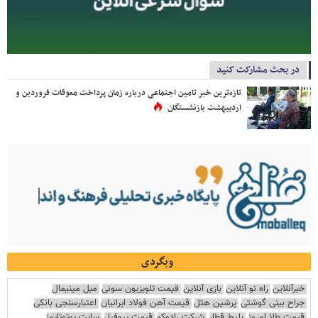
در بحث مشارکت کنید
تازه‌ترین خبر تامین اجتماعی درباره زمان پرداخت معوقات فروردین و
اردیبهشت بازنشستگان
وبگردی
خبرآنلاین
راه نو آنلاین
بازی آنلاین
قیمت تلویزیون سونی
مبل مینیمال
جراح بینی گوشتی
پرشین هتل
قیمت آهن فولاد ایرانیان
اعتبارسنجی بانکی
قیمت طلا امروز
بلیط قطار
شرکت رادوکو
قیمت پروفیل
سایت یوتوتایمز