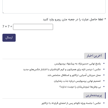
*
لطفا حاصل عبارت را در جعبه متن روبرو وارد کنید
7 + 7 =
ارسال
آخرین اخبار
پاسخ نهایی حسین‌نژاد به پیشنهاد پرسپولیس
عکس | دردسر تازه برای همیلتون و کیم کارداشیان با انتشار عکس‌های جدید
محل میزبانی آسیایی تراکتور و استقلال مشخص شد
تصمیم نهایی پرسپولیس درباره جذب رضاییان
بی وطن‌ها تیم‌ملی‌شان را دوست ندارند؟
پربیننده‌ترین
عکس | جلسه ویژه نکونام پس از امضای قرارداد با تراکتور