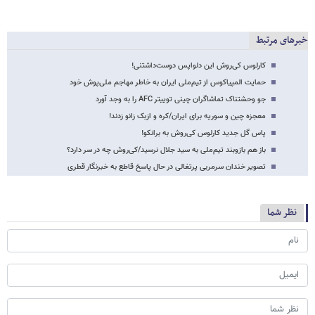
خبرهای مرتبط
کارلوس کی‌روش این دلواپس دوست‌داشتنی!
حمایت المپیاکوس از تیم‌ملی ایران به خاطر مهاجم ملی‌پوش خود
جو وحشتناک تماشاگران چینی توییتر AFC را به وجد آورد
معجزه چین و سوریه برای ایران/کره و ازبک زانو زدند!
پاس گل جدید کارلوس کی‌روش به برانکو!
باز هم بازوبند تیم‌ملی به سید جلال نرسید/کی‌روش چه در سر دارد؟
تصویر خندان سرمربی پرتغالی در حال پاسخ قاطع به خبرنگار قطری
نظر شما