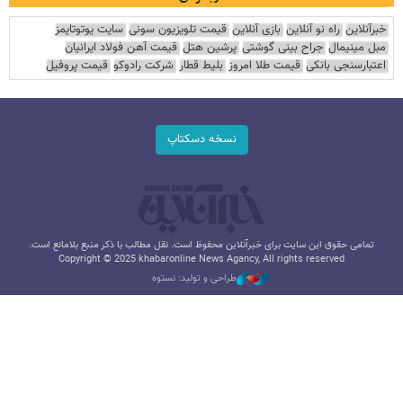
خبرآنلاین
راه نو آنلاین
بازی آنلاین
قیمت تلویزیون سونی
سایت یوتوتایمز
مبل مینیمال
جراح بینی گوشتی
پرشین هتل
قیمت آهن فولاد ایرانیان
اعتبارسنجی بانکی
قیمت طلا امروز
بلیط قطار
شرکت رادوکو
قیمت پروفیل
نسخه دسکتاپ
تمامی حقوق این سایت برای خبرآنلاین محفوظ است. نقل مطالب با ذکر منبع بلامانع است.
Copyright © 2025 khabaronline News Agancy, All rights reserved
طراحی و تولید: نستوه