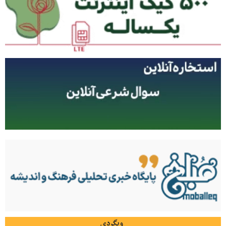
وبگردی