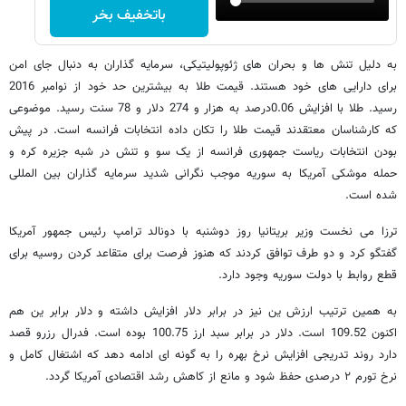
باتخفیف بخر
به دلیل تنش ها و بحران های ژئوپولیتیکی، سرمایه گذاران به دنبال جای امن
برای دارایی های خود هستند. قیمت طلا به بیشترین حد خود از نوامبر 2016
رسید. طلا با افزایش 0.06درصد به هزار و 274 دلار و 78 سنت رسید. موضوعی
که کارشناسان معتقدند قیمت طلا را تکان داده انتخابات فرانسه است. در پیش
بودن انتخابات ریاست جمهوری فرانسه از یک سو و تنش در شبه جزیره کره و
حمله موشکی آمریکا به سوریه موجب نگرانی شدید سرمایه گذاران بین المللی
شده است.
ترزا می نخست وزیر بریتانیا روز دوشنبه با دونالد ترامپ رئیس جمهور آمریکا
گفتگو کرد و دو طرف توافق کردند که هنوز فرصت برای متقاعد کردن روسیه برای
قطع روابط با دولت سوریه وجود دارد.
به همین ترتیب ارزش ین نیز در برابر دلار افزایش داشته و دلار برابر ین هم
اکنون 109.52 است. دلار در برابر سبد ارز 100.75 بوده است. فدرال رزرو قصد
دارد روند تدریجی افزایش نرخ بهره را به گونه ای ادامه دهد که اشتغال کامل و
نرخ تورم ۲ درصدی حفظ شود و مانع از کاهش رشد اقتصادی آمریکا گردد.