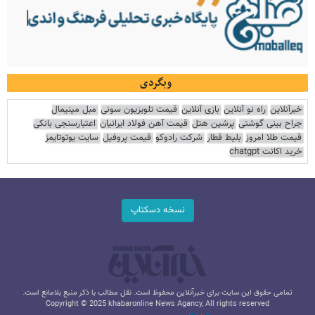
وبگردی
خبرآنلاین
راه نو آنلاین
بازی آنلاین
قیمت تلویزیون سونی
مبل مینیمال
جراح بینی گوشتی
پرشین هتل
قیمت آهن فولاد ایرانیان
اعتبارسنجی بانکی
قیمت طلا امروز
بلیط قطار
شرکت رادوکو
قیمت پروفیل
سایت یوتوتایمز
خرید اکانت chatgpt
نسخه دسکتاپ
تمامی حقوق این سایت برای خبرآنلاین محفوظ است. نقل مطالب با ذکر منبع بلامانع است.
Copyright © 2025 khabaronline News Agancy, All rights reserved