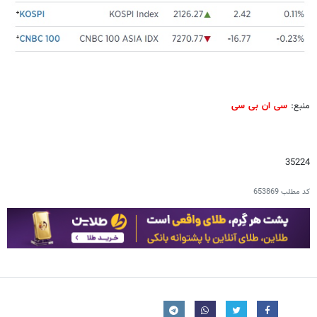
منبع:
سی ان بی سی
35224
کد مطلب
653869