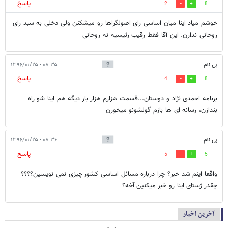
پاسخ
2
8
خوشم میاد اینا میان اساسی رای اصولگراها رو میشکنن ولی دخلی به سبد رای
روحانی ندارن. این آقا فقط رقیب رئیسیه نه روحانی
بی نام
۰۸:۳۵ - ۱۳۹۶/۰۱/۲۵
پاسخ
4
8
برنامه احمدی نژاد و دوستان...قسمت هزارم هزار بار دیگه هم اینا شو راه
بندازن، رسانه ای ها بازم گولشونو میخورن
بی نام
۰۸:۳۶ - ۱۳۹۶/۰۱/۲۵
پاسخ
5
5
واقعا اینم شد خبر؟ چرا درباره مسائل اساسی کشور چیزی نمی نویسین؟؟؟؟
چقدر ژستای اینا رو خبر میکنین آخه؟
آخرین اخبار