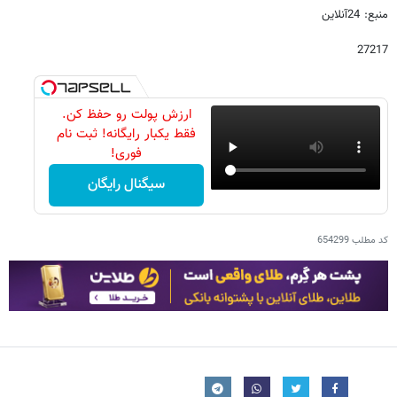
منبع: 24آنلاین
27217
ارزش پولت رو حفظ کن.
فقط یکبار رایگانه! ثبت نام
فوری!
سیگنال رایگان
کد مطلب
654299