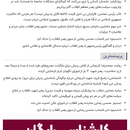
پزشکیان: دشمنان کسانی را ترور می‌کنند که گره‌گشای مشکلات جامعه ما هستند/ باید در
چارچوب سیاست‌های رهبر معظم انقلاب گام برداریم
نائب رئیس مجلس: افزایش بی دلیل قیمت کالاها قابل پذیرش نیست/ هر طرحی که حاکمیت
جمهوری اسلامی در تنگه هرمز را نقض کند مقبول جمهوری اسلامی ایران نیست
خبر مهم جانشین سازمان بسیج درباره انتشار تصاویر مستند حضور رهبر انقلاب میان مردم و
نظامیان + جزئیات
«تسنیم» خبر انتصاب محسن رضایی از سوی رهبر انقلاب را حذف کرد
دیدار و گفتگوی رئیس‌جمهور با رهبر انقلاب درباره مسائل اقتصادی و نظامی کشور
پربیننده‌ترین
روایت محمدرضا لاریجانی از تلاش پدرش برای بازگشت مجری‌های طرد شده از صدا و سیما/ بعد
از رد صلاحیت، رهبر شهید ۳ بار از شورای نگهبان ابراز نارضایتی کردند
اختصاصی/ پاسخ فرزند شهید لاریجانی درباره چگونگی شناسایی پدرش برای ترور/ به زودی اطلاع
رسانی می شود/ فرضیه شناسایی در روز قدس قوی نیست
بیانیه مجلس خطاب به پزشکیان درباره سهمیه و قیمت بنزین/ رهبر شهید انقلاب در ابلاغ
سیاست‌های کلی بر هر دو روش قیمتی و غیرقیمتی تاکید کرده‌اند
تسنیم: محسن رضایی نماینده رهبر انقلاب در شورای عالی امنیت ملی شد
«تسنیم» خبر انتصاب محسن رضایی از سوی رهبر انقلاب را حذف کرد