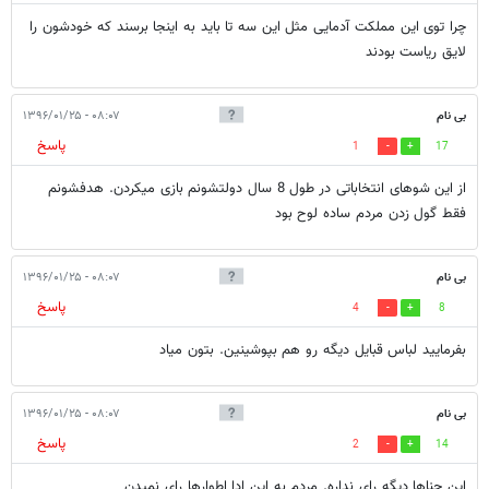
چرا توی این مملکت آدمایی مثل این سه تا باید به اینجا برسند که خودشون را
لایق ریاست بودند
بی نام
۰۸:۰۷ - ۱۳۹۶/۰۱/۲۵
پاسخ
1
17
از این شوهای انتخاباتی در طول 8 سال دولتشونم بازی میکردن. هدفشونم
فقط گول زدن مردم ساده لوح بود
بی نام
۰۸:۰۷ - ۱۳۹۶/۰۱/۲۵
پاسخ
4
8
بفرمایید لباس قبایل دیگه رو هم بپوشینین. بتون میاد
بی نام
۰۸:۰۷ - ۱۳۹۶/۰۱/۲۵
پاسخ
2
14
این حناها دیگه رای نداره. مردم به این ادا اطوارها رای نمیدن