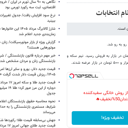
نگاهی به ۹۰ سال تورم در ایران /
اقتصادی، ثبت سه رکورد تورمی بود
ام انتخابات
نرخ سود افزایش یافت/ جدول تغییرات 
ببینید
شارژ کالابرگ مرداد ۱۴۰۵ ا
زمان‌بندی جدید اعلام شد
گزارش ویژه از بازار موتورسیکلت/ زنان 
 رو به رو شد.
موتورهایی هستند؟
خبر مهم درباره قانون بازنشستگی / شر
ی مشابه هفته گذشته با قیمت یک میلیون و ۱۸۶ هزار تومان در بازار به فروش رسید. نیم سکه و
بازنشستگی زنان و مردان مشخص شد
۱۴۰۵/ ریزش قیمت دلار شدت گرفت + جدول
دوباره از این م
 از روش خانگی سفیدکننده
جدول
دان50%تخفیف🔥
نحوه محاسبه حقوق بازنشستگان اعلام
شرایط، مستمری بازنشستگی را به حدا
می‌رساند
تخفیف ویژه!
جهش بی‌سابقه قیمت طلا؛ رکوردها ش
قیمت جدید طلای جهانی امروز ۱۷ مرداد ۱۴۰۵