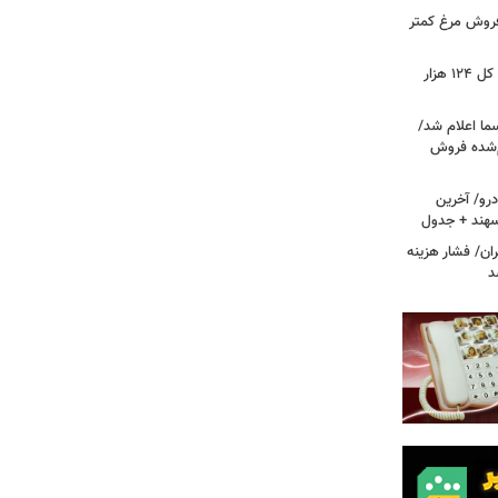
 فروش مرغ کمتر
فتح کانال ۵.۵ میلیونی بورس/شاخص کل ۱۲۴ هزار
ما اعلام شد/
ام‌شده فروش
رو/ آخرین
 سهند + جدول
ا در تهران/ فشار هزینه
د