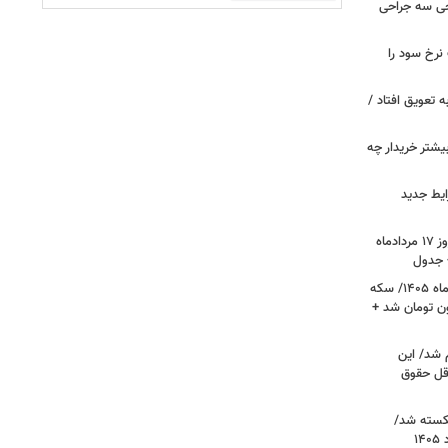
 خروجی سه جراحی
نرخ سود را
ین خانوارها به تعویق افتاد /
بیشتر خریدار چه
ایط جدید
قیمت جدید دلار، یورو و سایر ارزها امروز ۱۷ مردادماه
قیمت جدید طلا و سکه امروز ۱۷ مردادماه ۱۴۰۵/ سکه
رز عبور کرد؛ طلا ۱۹ میلیون تومان شد +
 شد/ این
قل حقوق
کسته شد/