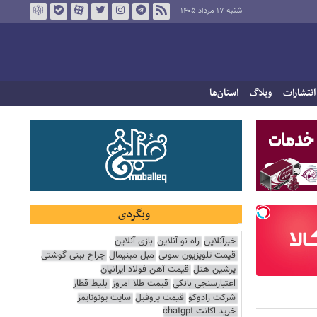
شنبه ۱۷ مرداد ۱۴۰۵
انتشارات
وبلاگ
استان‌ها
وبگردی
خبرآنلاین
راه نو آنلاین
بازی آنلاین
قیمت تلویزیون سونی
مبل مینیمال
جراح بینی گوشتی
پرشین هتل
قیمت آهن فولاد ایرانیان
اعتبارسنجی بانکی
قیمت طلا امروز
بلیط قطار
شرکت رادوکو
قیمت پروفیل
سایت یوتوتایمز
خرید اکانت chatgpt