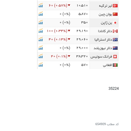
35224
کد مطلب
654909