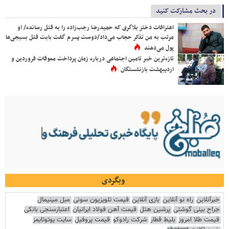
در بحث مشارکت کنید
اعترافات دختر بلاگری که حمیدرضا رجب‌زاده را به قتل رسانده/ او
مرتب به من تذکر حجاب می‌داد/دوست پسرم گفت بابت قتل بسیجی‌ها
پول می‌دهند
تازه‌ترین خبر تامین اجتماعی درباره زمان پرداخت معوقات فروردین و
اردیبهشت بازنشستگان
وبگردی
خبرآنلاین
راه نو آنلاین
بازی آنلاین
قیمت تلویزیون سونی
مبل مینیمال
جراح بینی گوشتی
پرشین هتل
قیمت آهن فولاد ایرانیان
اعتبارسنجی بانکی
قیمت طلا امروز
بلیط قطار
شرکت رادوکو
قیمت پروفیل
سایت یوتوتایمز