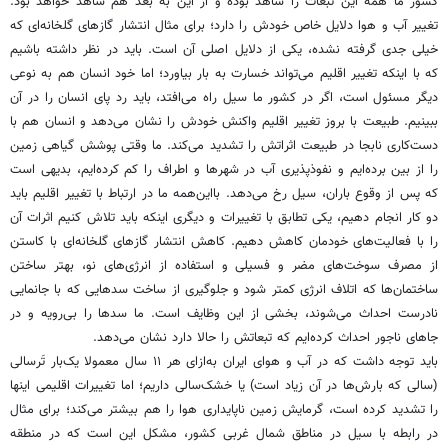
کشور ما همه این تبعات را شاهد بوده و از این به بعد هم شاهد خواهد بود.
تغییر آب و هوا دلایل خاص خودش را دارد؛ برای مثال انتشار گازهای گلخانه‌ای که
خیلی جدی گرفته نشده، یکی از دلایل اصلی آن است. باید در نظر داشته باشیم
که با اینکه تغییر اقلیم می‌تواند خسارت به بار بیاورد؛ اما خود انسان هم به نوعی
دیگر مسئول است، اگر در کشور ما سیل راه می‌افتد، باید رد پای انسان را در آن
ببینیم. طبیعت با بروز تغییر اقلیم واکنش خودش را نشان می‌دهد و انسان هم با
دست‌کاری نابجا در طبیعت اثراتش را تشدید می‌کند. ما وقتی پوشش گیاهی زمین
را از بین برده‌ایم و نفوذ‌پذیری آب در شهرها و اطراف را کم کرده‌ایم، بدیهی است
که پس از وقوع باران، سیل رخ می‌دهد. بااین‌همه ما در ارتباط با تغییر اقلیم باید
دو کار انجام دهیم، یکی تطابق با تغییرات و دیگری اینکه باید تلاش کنیم اثرات آن
را با فعالیت‌های خودمان کاهش دهیم. کاهش انتشار گازهای گلخانه‌ای با کاستن
از مصرف سوخت‌های مضر و فسیلی و استفاده از انرژی‌های نو، بهتر ساختن
ساختمان‌ها که اتلاف انرژی کمتر شود و جلوگیری از ساخت سدهایی که با جانمایی
نادرست احداث می‌شوند، بخشی از این وظایف است. ما سدها را بی‌رویه و در
جاهای ناجور احداث کرده‌ایم که تبعاتش را حالا دارد نشان می‌دهد.
باید توجه داشت که در آب و هوای ایران به‌ازای هر ١١ سال معمولا یک‌بار‌ تَرسالی
(سالی که بارش‌ها در آن زیاد است) یا خشک‌سالی داریم؛ اما تغییرات اقلیمی اینها
را تشدید کرده است، گرمایش زمین ناپایداری هوا را هم بیشتر می‌کند؛ برای مثال
در رابطه با سیل در مناطق شمال غربی کشور، مشکل این است که در منطقه