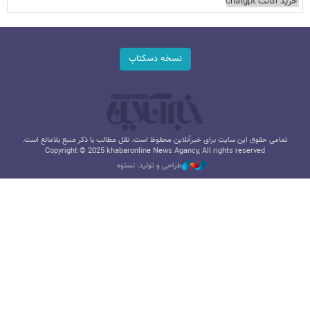
خرید اکانت chatgpt
نسخه دسکتاپ
تمامی حقوق این سایت برای خبرآنلاین محفوظ است. نقل مطالب با ذکر منبع بلامانع است.
Copyright © 2025 khabaronline News Agancy, All rights reserved
طراحی و تولید: نستوه