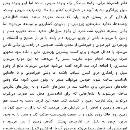
دکتر غلامرضا براتی:
وقوع بارندگی یک پدیده طبیعی است؛ اما این پدیده یعنی
سیل ویرانگری مشابه آنچه در شمال‌غرب کشور رخ داد، یک پدیده طبیعی نیست.
بارندگی اگر بر بستری فرود بیاید که دست نخورده نباشد، باعث فعال‌شدن
چشمه‌ها، تغذیه سفره‌های زیرزمینی و بالابردن کشاورزی و توسعه می‌شود؛ اما
وقتی بسترها تخریب شد، ثمره آن وقوع سیل‌های شدید است. تخریب بستر و
زمین یا می‌تواند ناشی از چرای بی‌رویه دام باشد یا بر اثر صنایع و اکتشاف و
بهره‌برداری غیراصولی و غیرعلمی از معدن باشد. همچنین در راهسازی وقتی تلاش
می‌شود با حداقل هزینه و برای کسب بیشترین بهره‌وری مالی با نگاه سود محوری
صرف پروژه‌ها انجام شود، تخریب بستر رخ می‌دهد. به این موارد می‌توان
سد‌سازی را اضافه کرد، سد اگرچه گفته می‌شود خودش می‌تواند مانع از وقوع
سیل و راهکاری برای کنترل سیلاب باشد؛ اما وقتی غیراصولی و با جانمایی
نامناسب ساخته شود، خودش می‌تواند منجر به وقوع سیل شود؛ مثلا وقتی
جاده‌های دسترسی برای ساخت سد در محل‌های اشتباه و به روش‌های تخریبی
ساخته می‌شوند یا انفجارهایی که برای آماده‌سازی محل سد صورت می‌گیرد،
می‌تواند روند تخریب زمین را تشدید کند. همه این کارها دست به دست هم
می‌دهد و زمین و آبخیز را در شرایطی قرار می‌دهد که آب باران به جای نفوذ در
زمین روی خاک روان بشود و به سمت پایین‌دست حرکت کند و سیل را به وجود
بیاورد؛ چون به دلیل این تخریب‌ها پوشش گیاهی زمین از بین می‌رود و
نفوذپذیری آب کاهش پیدا می‌کند و جریان آب با راه‌افتادن تبدیل به سیلاب شده و