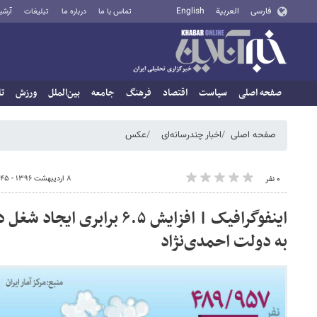
فارسی
العربية
English
تماس با ما
درباره ما
تبلیغات
آرشی
صفحه اصلی
سیاست
اقتصاد
فرهنگ
جامعه
بین‌الملل
ورزش
تا
صفحه اصلی
اخبار چندرسانه‌ای
عکس
۸ اردیبهشت ۱۳۹۶ - ۱۰:۴۵
۰ نفر
اینفوگرافیک | افزایش ۶.۵ برا
به دولت احمدی‌نژاد