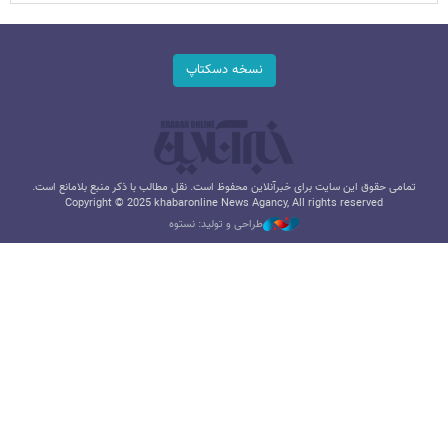
نسخه دسکتاپ
تمامی حقوق این سایت برای خبرآنلاین محفوظ است. نقل مطالب با ذکر منبع بلامانع است.
Copyright © 2025 khabaronline News Agancy, All rights reserved
طراحی و تولید: نستوه