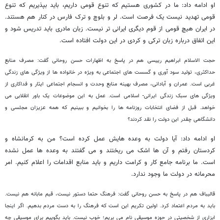
او ادامه داد: ما در کشوری هستیم که تنوع قومی داریم، باید بپذیریم که تنوع
قومی تهدید نیست یک فرصت است. لر و بلوچ و ترک فارس در کنار هم هستند.
در ایران هیچ قومی از قوم دیگری ایرانی تر نیست. زبان مادری باید تدریس شود و
این اتفاق درباره زبان ترکی و کردی در این دولت افتاده است.
حجت الاسلام ابراهیم رییسی هم در پاسخ به اظهارات حسن روحانی گفت: مصرف منابع
حداکثری، تولید سود آوری و گسست های اجتماعی به ویژه در خانواده ها از ویژگی های زندگی
غربی است. عمران و آبادانی، مصرف بهینه منابع وحدت و انسجام اجتماعی ایثار و فداکاری از
ویژگی های سبک زندگی ایرانی- اسلامی است. عمل به این موضوعات یک باور انقلابی می
خواهد. قبل از فضای انتخابات روزنامه ها را بخوانیم و ببینیم که همه عزیزان مجلسی و
دانشگاهی چقدر این دولت را نقد کردند؟
او ادامه داد: آیا دولت به وعده هایش عمل کرده است؟ من به کرمانشاه و
کردستان رفتم و آن ها اشک می ریختند و می گفتند به وعده ها عمل نشده
است. ما برنامه جامع کار و کرامت داریم و باید منابع اقدامات را اعلام کنیم. امر
محرمانه در دولت ما وجود ندارد.
قالیباف هم در پاسخ به حسن روحانی گفت: فرهنگ حتما دستور نیست، قیم مابانه هم نیست.
باید به مردم اعتماد کرد. اولین تکریم این است که فرهنگ را به دست مردم بدهیم. اگر اینجا
ابزاری از شخصیتی در حوزه موسیقی نام می بریم؛ خوب نیست. باید بگوییم برای موسیقی چه