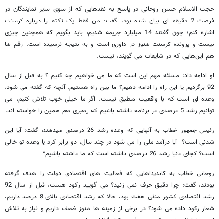
حجت الاسلام حسن روحانی در پاسخ به نقدهایی که از سوی سایر نمایندگان در
فرصت 2 دقیقه ای بیان شده بود، گفت: من فقط یک نکته را درباره کرسنت
اشاره کنم؛ چون گفتند 14 میلیارد جریمه شدیم، باید بگویم که همچنین چیزی
نیست و پرونده کرسنت هنوز در داوری است و به نتیجه نرسیده است. رقم ها
هم این‌هایی که در شایعات می گویند، نیست.
او ادامه داد: مسلئه مهم این است که ما می خواهیم چه کنیم ؟ به قبل از سال
92 برگردیم یا این راه را ادامه دهیم؟ ما بین راه هستیم. آنچه که گفته می شود،
وعده ای است که با واقعیت منطبق نیست. اگر ما خیلی خوب تلاش کنیم، می
توانیم رشد 5 درصدی در برنامه داشته باشیم که رهبری هم همین را خواسته اند.
رئیس جمهور خطاب به آنهایی که وعده رشد 26 درصدی می‎دهند، گفت: آیا این
شدنی است؟ آیا درآمد ملی را می شود در چند سال، دو برابر کرد یا وعده تو خالی
است؟ کجای دنیا رشد 26 درصدی داشته است که ما داشته باشیم؟
روحانی خطاب به کاندیداهایی که فعالیت های اقتصادی دولت را هدف گرفته
بودند، گفت: چرا دقیق حرف نمی زنید؟ می گویید رکود هست، قبل از سال 92
رشد اقتصادی کشور منفی هفت بود، حالا که رشد اقتصادی بالای 8 درصد داریم،
شعار رکود داده می شود؟ در برخی از زمینه ها هنوز ضعف داریم و نیاز به تلاش