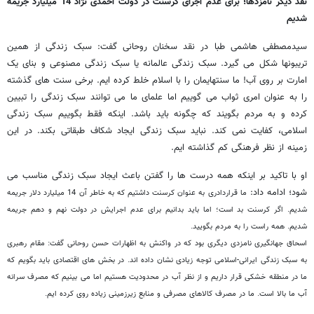
نقد دیگر نامزدها؛ برای عدم اجرای کرسنت در دولت احمدی نژاد 14 میلیارد جریمه
شدیم
سیدمصطفی هاشمی طبا در نقد سخنان روحانی گفت: سبک زندگی از همین
تریبونها شکل می گیرد. سبک زندگی عالمانه یا سبک زندگی مصنوعی و بنای یک
امارت بر روی آب! ما سنت‎هایمان را با اسلام خلط کرده ایم. برخی سنت های گذشته
را به عنوان امری ثواب می گوییم اما علمای ما می توانند سبک زندگی را تبیین
کرده و به مردم بگویند که چگونه باید باشد. اینکه فقط بگوییم سبک زندگی
اسلامی، کفایت نمی کند. نباید سبک زندگی ایجاد شکاف طبقاتی بکند. در این
زمینه از نظر فرهنگی کم گذاشته ایم.
او با تاکید بر اینکه همه درست ها را گفتن باعث ایجاد سبک زندگی مناسب می
شود؛ ادامه داد:
ما قراردادری به عنوان کرسنت داشتیم که به خاطر آن 14 میلیارد دلار جریمه
شدیم. اگر کرسنت بد است؛ اما باید بدانیم برای عدم اجرایش در دولت نهم و دهم جریمه
شدیم. همه راست را به مردم بگویید.
اسحاق جهانگیری نامزدی دیگری بود که در واکنش به اظهارات حسن روحانی گفت: مقام رهبری
به سبک زندگی ایرانی-اسلامی توجه زیادی نشان داده اند. در بخش های اقتصادی باید بگویم که
ما در منطقه خشکی قرار داریم و از نظر آب در محدودیت هستیم اما می بینیم که مصرف سرانه
آب ما بالا است. ما در مصرف کالاهای مصرفی و منابع زیرزمینی زیاده روی کرده ایم.