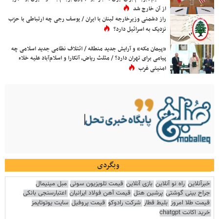
از آن خارج شد
راز دشمنی وزیرخارجه لبنان با ایران / یوسف رجی چه ارتباطی با حزب
نزدیک به اسرائیل دارد؟
«پیمان مکه» و آرایش جدید منطقه / ائتلاف نظامی جدید اسلامی چه
پیامی برای تهران دارد؟ / مثلث ریاض، آنکارا و اسلام‌آباد علیه خلاء
امنیتی غرب
وبگردی
خبرآنلاین
راه نو آنلاین
بازی آنلاین
قیمت تلویزیون سونی
مبل مینیمال
جراح بینی گوشتی
پرشین هتل
قیمت آهن فولاد ایرانیان
اعتبارسنجی بانکی
قیمت طلا امروز
بلیط قطار
شرکت رادوکو
قیمت پروفیل
سایت یوتوتایمز
خرید اکانت chatgpt