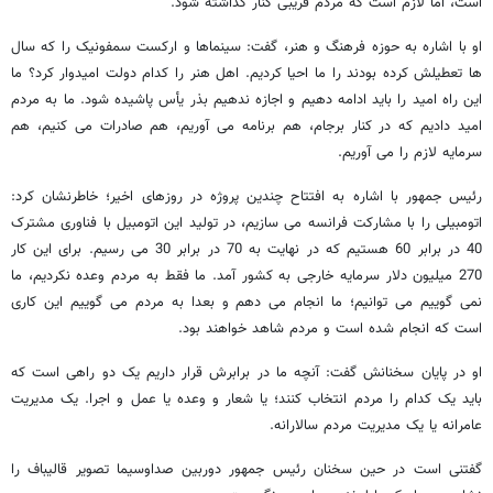
است، اما لازم است که مردم فریبی کنار گذاشته شود.
او با اشاره به حوزه فرهنگ و هنر، گفت: سینماها و ارکست سمفونیک را که سال
ها تعطیلش کرده بودند را ما احیا کردیم. اهل هنر را کدام دولت امیدوار کرد؟ ما
این راه امید را باید ادامه دهیم و اجازه ندهیم بذر یأس پاشیده شود. ما به مردم
امید دادیم که در کنار برجام، هم برنامه می آوریم، هم صادرات می کنیم، هم
سرمایه لازم را می آوریم.
رئیس جمهور با اشاره به افتتاح چندین پروژه در روزهای اخیر؛ خاطرنشان کرد:
اتومبیلی را با مشارکت فرانسه می سازیم، در تولید این اتومبیل با فناوری مشترک
40 در برابر 60 هستیم که در نهایت به 70 در برابر 30 می رسیم. برای این کار
270 میلیون دلار سرمایه خارجی به کشور آمد. ما فقط به مردم وعده نکردیم، ما
نمی گوییم می توانیم؛ ما انجام می دهم و بعدا به مردم می گوییم این کاری
است که انجام شده است و مردم شاهد خواهند بود.
او در پایان سخنانش گفت: آنچه ما در برابرش قرار داریم یک دو راهی است که
باید یک کدام را مردم انتخاب کنند؛ یا شعار و وعده یا عمل و اجرا. یک مدیریت
عامرانه یا یک مدیریت مردم سالارانه.
گفتنی است در حین سخنان رئیس جمهور دوربین صداوسیما تصویر قالیباف را