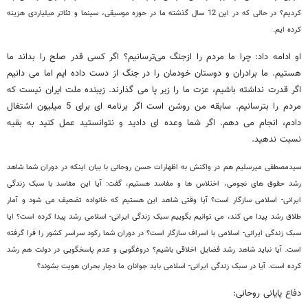
کردیم؟ در حالی که در این 12 سال گذشته ما در حوزه موسیقی، سینما و تئاتر میلیاردی هزینه
کرده ایم.
او ادامه داد: چرا ما مردم را ازجنگ می‌ترسانیم؟ اگر کسی قدر صلح را بداند ما
هستیم. ما برادران و دوستان خودمان را در جنگ از دست داده ایم اما می دانیم
اگر قدرت نداشته باشیم، عزت ما را زیر پا می گذارند. زیبنده ملت ایران نیست که
مردم را بترسانیم. سابقه من روشن است اگر برنامه ای برای 5 میلیون اشتغال
دادم، انجام می دهم. اگر شما وعده ای دادید و نتوانستید عمل کنید به بقیه
نسبت ندهید.
سیدمصطفی میرسلیم هم در واکنش به اظهارات حسن روحانی با بیان اینکه در دوران شما شاهد
رشد حقوق های نجومی، اختلاس ها و مفاسد هستیم، گفت: آیا این مفاسد با سبک زندگی
ایرانی- اسلامی سازگار است؟ آیا وقتی شاهد این هستیم که خانواده تضعیف می شود و آمار
طلاق رشد پیدا می کند، می توانیم بگوییم سبک زندگی ایرانی- اسلامی رشد پیدا کرده است؟ ایا
سبک زندگی ایرانی- اسلامی با اسراف سازگار است؟ در دوران شما رکود سراسر کشور را فرا گرفته
است. آیا نباید شاهد رشد فضایل اخلاقی باشیم؟ دروغگویی و عدم پاسخگویی در دولت هم رشد
کرده است. آیا در سبک زندگی ایرانی- اسلامی باید جوانان ما دچار بحران هویت بشوند؟
دفاع پایانی روحانی: