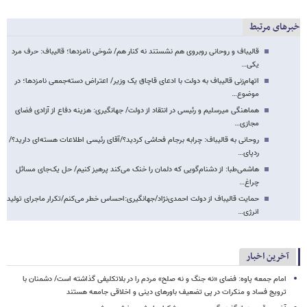
خبرهای مرتبط
قالیباف و روحانی روبروی هم نشستند نه کنار هم/ شوخی نامزدها؛ قالیباف: حرف مرد
یکی…
اتهام‌‌زنی قالیباف به دولت با ادعای قاچاق یک وزیر/ اعتراض دسته‌جمعی نامزدها؛ در
موضوع…
هماهنگی میرسلیم و رئیسی در انتقاد از دولت/ جهانگیری: هزینه دفاع از آزادی فضای
مجازی…
روحانی به قالیباف: چرابه برجام فحاشی کردید؟/آقای رئیسی اطلاعات هسته‌ای دارید؟/
ردپای…
هاشمی‌طبا: از دشنام‌گویی که دلمان را خنک می‌کند پرهیز کنیم/ حل یک‌جای مسائل
چراغ…
حمایت قالیباف از دولت احمدی‌نژاد/جهانگیری:احساس خطر می‌کنم/تکرار ماجرای تولید
انرژی…
آخرین اخبار
امام جمعه پاوه: فضای «نه جنگ و نه صلح» مردم را در بلاتکلیفی گذاشته است/ دشمنان با
ترویج فساد و منکرات در پی تضعیف باورهای دینی و اخلاقی جامعه هستند