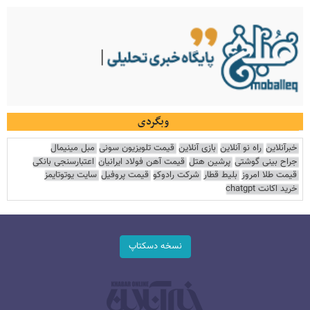
وبگردی
خبرآنلاین
راه نو آنلاین
بازی آنلاین
قیمت تلویزیون سونی
مبل مینیمال
جراح بینی گوشتی
پرشین هتل
قیمت آهن فولاد ایرانیان
اعتبارسنجی بانکی
قیمت طلا امروز
بلیط قطار
شرکت رادوکو
قیمت پروفیل
سایت یوتوتایمز
خرید اکانت chatgpt
نسخه دسکتاپ