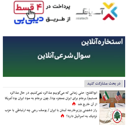
در بحث مشارکت کنید
ابوالفتح: حتی زمانی که می‌گوییم مذاکره نمی‌کنیم، در حال مذاکره
هستیم/ برجام برای ایران معجزه بود/ چون برجام به سود ایران بود آمریکا
از آن خارج شد
راز دشمنی وزیرخارجه لبنان با ایران / یوسف رجی چه ارتباطی با حزب
نزدیک به اسرائیل دارد؟