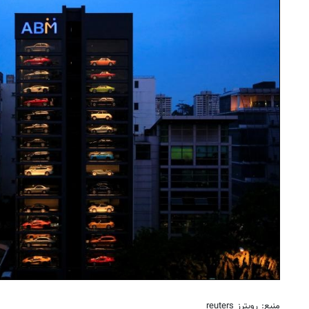
منبع: رویترز reuters