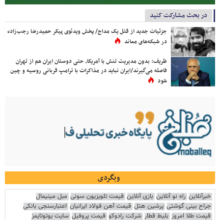
در بحث مشارکت کنید
جزئیات جدید از قتل یک مداح/ پخش ویدئوی پیکر حمیدرضا رجب‌زاده
در شبکه‌های معاند
ظریف: بدون مدیریت تنش با آمریکا، حتی دوستان ایران هم از تهران
فاصله می‌گیرند/ایران نباید در مذاکرات با ترامپ قربانی روسیه و چین
شود
وبگردی
خبرآنلاین
راه نو آنلاین
بازی آنلاین
قیمت تلویزیون سونی
مبل مینیمال
جراح بینی گوشتی
پرشین هتل
قیمت آهن فولاد ایرانیان
اعتبارسنجی بانکی
قیمت طلا امروز
بلیط قطار
شرکت رادوکو
قیمت پروفیل
سایت یوتوتایمز