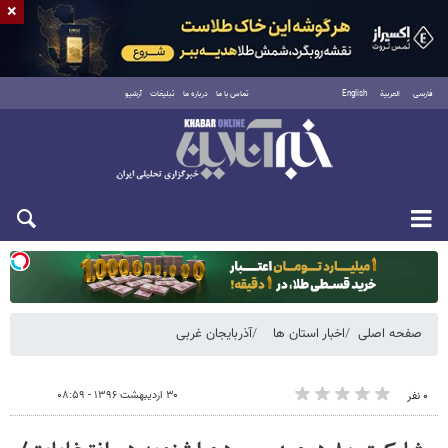
×
فارسی
العربية
English
تماس با ما
درباره ما
تبلیغات
آرشیو
یکشنبه ۱۸ مرداد ۱۴۰۵
صفحه اصلی
اخبار استان ها
آذربایجان غربی
۳۰ اردیبهشت ۱۳۹۶ - ۰۸:۵۹
۰ نفر