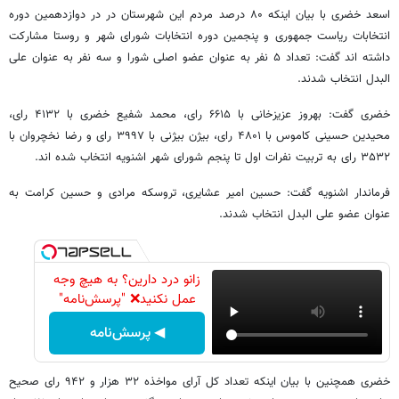
اسعد خضری با بیان اینکه ۸۰ درصد مردم این شهرستان در در دوازدهمین دوره
انتخابات ریاست جمهوری و پنجمین دوره انتخابات شورای شهر و روستا مشارکت
داشته اند گفت: تعداد ۵ نفر به عنوان عضو اصلی شورا و سه نفر به عنوان علی
البدل انتخاب شدند.
خضری گفت: بهروز عزیزخانی با ۶۶۱۵ رای، محمد شفیع خضری با ۴۱۳۲ رای،
محیدین حسینی کاموس با ۴۸۰۱ رای، بیژن بیژنی با ۳۹۹۷ رای و رضا نخچروان با
۳۵۳۲ رای به تربیت نفرات اول تا پنجم شورای شهر اشنویه انتخاب شده اند.
فرماندار اشنویه گفت: حسین امیر عشایری، تروسکه مرادی و حسین کرامت به
عنوان عضو علی البدل انتخاب شدند.
زانو درد دارین؟ به هیچ وجه
عمل نکنید❌ "پرسش‌نامه"
◀ پرسش‌نامه
خضری همچنین با بیان اینکه تعداد کل آرای مواخذه ۳۲ هزار و ۹۴۲ رای صحیح