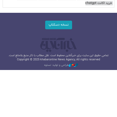
خرید اکانت chatgpt
نسخه دسکتاپ
تمامی حقوق این سایت برای خبرآنلاین محفوظ است. نقل مطالب با ذکر منبع بلامانع است.
Copyright © 2025 khabaronline News Agancy, All rights reserved
طراحی و تولید: نستوه