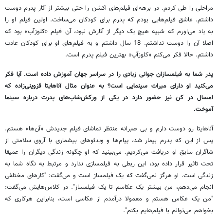
مراحلی را طی کردم. در برهه‌ای فیلم‌های اکشن را حتی بیشتر از آثار پدرم دوست
داشتم. عاشق فیلم‌هایی بودم که پدرم برای کودکان می‌ساخت. اولین فیلم او را
به یاد می‌اورم که شبیه هیچ یک دیگر از آثارش نبود، آن فیلم «کلوزآپ» بود که
اصلا آن را دوست نداشتم. 18 سال داشتم و به فیلم‌های او برای کودکان عادت
داشتم. حالا فکر می‌کنم «کلوزآپ» بهترین فیلم پدرم است.
پدر شما به فیلمسازان جوانی زیادی را در سراسر جهان آموزش داده است. آیا فکر
می‌کنید او دارای میراث سینمایی است؟ به عنوان مثال آناهایتا قزوینی‌زاده که
امسال در کن نیز حضور دارد در یکی از ورکش‌شاپ‌های پدرت درباره سینما
آموخت.
آناهایتا رو دوست دارم و بی صبرانه منتظر تماشای فیلم جدیدش «آن‌ها» هستم.
پس از این که پدرم بیمار شد، پیام‌ها و ویدئوهای بیشماری با آروی سلامتی از
شاگران سابق او دریافت می‌کردیم. می‌بینید که او چگونه زندگی دیگران را عمیقا
تحت تاثیر قرار داده بود، این ربطی به فیلمسازی ندارد و مرتبط به نگاه شما به
زندگی است. او هرگز نمی‌گفت که یک فیلمساز است و می‌گفت: "کارهای مختلفی
انجام می‌دهم، من بیشتر یک عکاسم تا یک فیلمساز". در کلاس‌هایش می‌گفت:
"من یک عکاس هستم و معمولا درآمدم از عکاسی است، بنابراین هرکاری که
بخواهم می‌توانم با فیلم‌هایم بکنم".