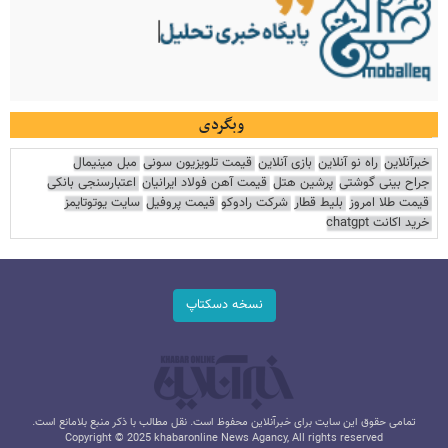
وبگردی
خبرآنلاین
راه نو آنلاین
بازی آنلاین
قیمت تلویزیون سونی
مبل مینیمال
جراح بینی گوشتی
پرشین هتل
قیمت آهن فولاد ایرانیان
اعتبارسنجی بانکی
قیمت طلا امروز
بلیط قطار
شرکت رادوکو
قیمت پروفیل
سایت یوتوتایمز
خرید اکانت chatgpt
نسخه دسکتاپ
تمامی حقوق این سایت برای خبرآنلاین محفوظ است. نقل مطالب با ذکر منبع بلامانع است.
Copyright © 2025 khabaronline News Agancy, All rights reserved