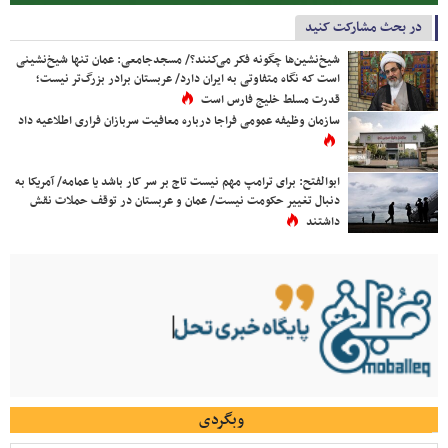
در بحث مشارکت کنید
شیخ‌نشین‌ها چگونه فکر می‌کنند؟/ مسجدجامعی: عمان تنها شیخ‌نشینی
است که نگاه متفاوتی به ایران دارد/ عربستان برادر بزرگ‌تر نیست؛
قدرت مسلط خلیج فارس است
سازمان وظیفه عمومی فراجا درباره معافیت سربازان فراری اطلاعیه داد
ابوالفتح: برای ترامپ مهم نیست تاج بر سر کار باشد یا عمامه/ آمریکا به
دنبال تغییر حکومت نیست/ عمان و عربستان در توقف حملات نقش
داشتند
وبگردی