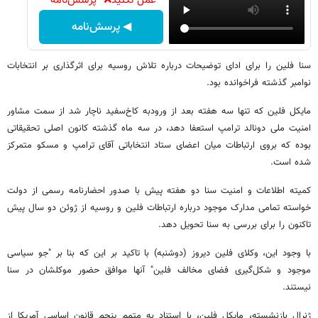
عمل نکنید❌ "پرسش‌نامه"
◀ پرسش‌نامه
سنا فلین را برای ادای توضیحات درباره تلاش روسیه برای اثرگذاری بر انتخابات
نوامبر گذشته فراخوانده بود.
مایکل فلین که تنها سه هفته بعد از ورودبه کاخ‌سفید ناچار شد از سمت مشاور
امنیت ملی دونالد ترامپ استعفا دهد، در سه ماه گذشته کانون اصلی تحقیقاتی
بوده که بروی ارتباطات میان اعضای ستاد انتخاباتی آقای ترامپ و مسکو متمرکز
شده است.
کمیته اطلاعات و امنیت سنا دو هفته پیش با صدور احضارنامه رسمی از دولت
خواسته تمامی مدارک موجود درباره ارتباطات فلین و روسیه از ژوئن دو سال پیش
تاکنون را برای بررسی به سنا تحویل دهد.
با وجود این، وکلای فلین دیروز (دوشنبه) با تاکید بر این که بنا بر "جو سیاسی
موجود و شکل‌گیری فضای مخالف فلین" آنها موافق حضور موکلشان در سنا
نیستند.
ژنرال بازنشسته، مایکل فلین، با استناد به متمم پنجم قانون اساسی آمریکا از