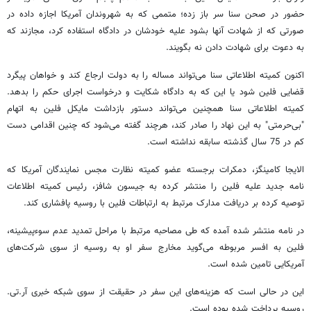
حضور در صحن سنا سر باز زده؛ متممی که به شهروندان آمریکا اجازه داده در
صورتی که از شهادت آنها بشود علیه خودشان در دادگاه استفاده کرد، مجازند که
به دعوت برای شهادت دادن نه بگویند.
اکنون کمیته اطلاعاتی سنا می‌تواند مساله را به دولت ارجاع کند و خواهان پیگرد
قضایی فلین شود یا این که به دادگاه شکایت و درخواست اجرای حکم را بدهد.
کمیته اطلاعاتی سنا همچنین می‌تواند دستور بازداشت مایکل فلین به اتهام
"بی‌حرمتی" به این نهاد را صادر کند، هرچند گفته می‌شود که چنین اقدامی دست
کم در 75 سال گذشته سابقه نداشته است.
الایجا کامینگز، دمکرات برجسته عضو کمیته نظارت مجس نمایندگان آمریکا که
نامه جدید علیه فلین را منتشر کرده به جیسون شافز، رئیس کمیته اطلاعات
توصیه کرده بر دریافت مدارک مرتبط به ارتباطات فلین با روسیه پافشاری کند.
در نامه منتشر شده آمده که طی مصاحبه مرتبط با مراحل تمدید عدم سوءپیشینه،
فلین به افسر مربوطه می‌گوید مخارج سفر او به روسیه از سوی شرکت‌های
آمریکایی تامین شده است.
این در حالی است که هزینه‌های این سفر در حقیقت از سوی شبکه خبری آر.تی.
روسیه پرداخت شده بوده است.