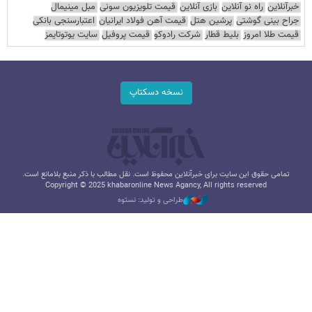
خبرآنلاین
راه نو آنلاین
بازی آنلاین
قیمت تلویزیون سونی
مبل مینیمال
جراح بینی گوشتی
پرشین هتل
قیمت آهن فولاد ایرانیان
اعتبارسنجی بانکی
قیمت طلا امروز
بلیط قطار
شرکت رادوکو
قیمت پروفیل
سایت یوتوتایمز
نسخه دسکتاپ
تمامی حقوق این سایت برای خبرآنلاین محفوظ است. نقل مطالب با ذکر منبع بلامانع است.
Copyright © 2025 khabaronline News Agancy, All rights reserved
طراحی و تولید: نستوه