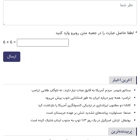
*
لطفا حاصل عبارت را در جعبه متن روبرو وارد کنید
6 + 6 =
ارسال
آخرین اخبار
سناتور شومر: مردم آمریکا به قایق نجات نیاز دارند، نه ناوگان طلایی ترامپ
ترامپ: همه چیز درباره ایران به طور استثنایی خوب پیش می‌رود
کانادا دو مظنون تیراندازی در نزدیکی کنسولگری آمریکا را بازداشت کرد
صنعا: مسئولیت پیامدهای تشدید تنش بر عهده عربستان است
یونیفل: ارتش اسرائیل در یک روز ۱۱۳ توپ به جنوب لبنان شلیک کرده است
پربیننده‌ترین