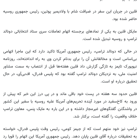
فلین در جریان این سفر در ضیافت شام با ولادیمیر پوتین، رئیس جمهوری روسیه
حاضر شده بود.
مایکل فلین به یکی از نمادهای برجسته اتهام تعاملات سری ستاد انتخاباتی دونالد
ترامپ و روسیه تبدیل شده است.
در حالی که دونالد ترامپ، رئیس جمهوری آمریکا تاکید دارد که این ماجرا اتهامی
بی‌اساس است و مخالفانش آن را برای بدنام کردن وی به راه انداخته‌اند، روزنامه
نیویورک تایمز به تازگی گزارش داد فلین هفته‌ها قبل از انتصاب به سمت مشاور
امنیت ملی، به نزدیکان دونالد ترامپ گفته بود که پلیس فدرال، اف‌بی‌آی، در حال
تحقیق درباره او است.
فلین حدود سه هفته در پست خود باقی ماند و در پی درز این خبر که پیش از
ورود به کاخ‌سفید در مورد آینده تحریم‌های آمریکا علیه روسیه با سفیر این کشور
در واشنگتن گفتگوهای غیرمجاز داشته و در این باره به مایک پنس، معاون ترامپ
خلاف واقعیت را گفته است، برکنار شد.
ترامپ نیز خود متهم است که از جیمز کومی، رئیس وقت پلیس فدرال، خواسته
به تحقیقات درباره آقای فلین پایان دهد. رئیس جمهوری آمریکا این اتهام را قویا رد