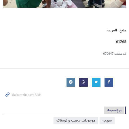
منبع: العربیه
61265
کد مطلب
670647
برچسب‌ها
سوریه
موجودات عجیب و ترسناک