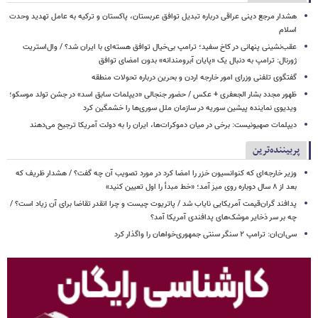
هشدار مرجع دینی عراقی درباره تبدیل توافق عربستان، پاکستان و ترکیه به عامل تهدید وحدت
اسلام
عقب‌نشینی پنهانی در کاخ سفید؛ ترامپ بی‌خیال توافق هسته‌ای با ایران شد؟ / وال‌استریت
ژورنال: ترامپ به دنبال یک «پایان آبرومندانه» بدون امضای توافق
گفتگوی تلفنی وزرای امور خارجه اردن و بحرین درباره تحولات منطقه
ظهور مجدد بشار الجعفری + عکس / حضور جنجالی «دیپلمات سابق اسد» در جشن تولد موسکو؛
ویدیوی نماینده پیشین سوریه در سازمان ملل سوری‌ها را خشمگین کرد
دیپلمات صهیونیست: برخی در میان دموکرات‌ها، ایران را به دولت آمریکا ترجیح می‌دهند
پربیننده‌ترین
وزیر خارجه‌ای که کنوانسیون خزر را امضا کرد در مورد تصویب آن چه گفت؟ / هشدار ظریف که
بعد از ۸ سال دوباره روی میز آمد؛ «خط مبدأ را اول تعیین کنید»
پدافند گران‌قیمت آمریکایی نایاب شد / پاتریوت چیست و چرا انقدر تقاضا برای آن زیاد است؟ /
چه بر سر ذخایر موشک‌های پدافندی آمریکا آمد؟
سی‌ان‌ان: ترامپ ۲ سنگر سنتی جمهوری‌خواهان را واگذار کرد