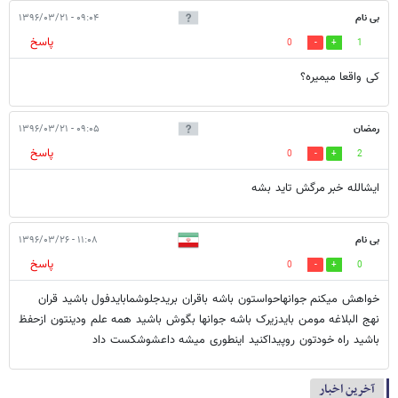
بی نام
۰۹:۰۴ - ۱۳۹۶/۰۳/۲۱
پاسخ
0
1
کی واقعا میمیره؟
رمضان
۰۹:۰۵ - ۱۳۹۶/۰۳/۲۱
پاسخ
0
2
ایشالله خبر مرگش تاید بشه
بی نام
۱۱:۰۸ - ۱۳۹۶/۰۳/۲۶
پاسخ
0
0
خواهش میکنم جوانهاحواستون باشه باقران بریدجلوشمابایدفول باشید قران
نهج البلاغه مومن بایدزیرک باشه جوانها بگوش باشید همه علم ودینتون ازحفظ
باشید راه خودتون روپیداکنید اینطوری میشه داعشوشکست داد
آخرین اخبار