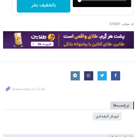
باتخفیف بخر
کد مطلب
675201
برچسب‌ها
ابوبکر البغدادی