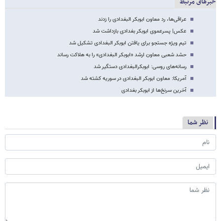
خبرهای مرتبط
عراقی‌ها، رد معاون ابوبکر البغدادی را زدند
عکس| پسرعموی ابوبکر بغدادی بازداشت شد
تیم ویژه جستجو برای یافتن ابوبکر البغدادی تشکیل شد
حشد شعبی معاون ارشد «ابوبکر البغدادی» را به هلاکت رساند
رسانه‌های روسی: ابوبکر‌البغدادی دستگیر شد
آمریکا: معاون ابوبکر البغدادی در سوریه کشته شد
آخرین سرنخ‌ها از ابوبکر بغدادی
نظر شما