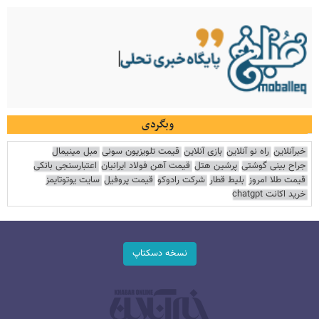
وبگردی
خبرآنلاین
راه نو آنلاین
بازی آنلاین
قیمت تلویزیون سونی
مبل مینیمال
جراح بینی گوشتی
پرشین هتل
قیمت آهن فولاد ایرانیان
اعتبارسنجی بانکی
قیمت طلا امروز
بلیط قطار
شرکت رادوکو
قیمت پروفیل
سایت یوتوتایمز
خرید اکانت chatgpt
نسخه دسکتاپ