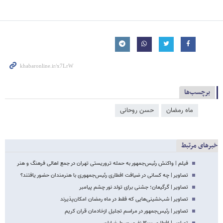
برچسب‌ها
ماه رمضان
حسن روحانی
خبرهای مرتبط
فیلم | واکنش رئیس‌جمهور به حمله تروریستی تهران در جمع اهالی فرهنگ و هنر
تصاویر | چه کسانی در ضیافت افطاری رئیس‌جمهوری با هنرمندان حضور یافتند؟
تصاویر | گرگیعان؛ جشنی برای تولد نور چشم پیامبر
تصاویر | شب‌نشینی‌هایی که فقط در ماه رمضان امکان‌پذیرند
تصاویر | رئیس‌جمهور در مراسم تجلیل ازخادمان قران کریم