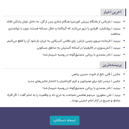
آخرین اخبار
ببینید | بازیکنی از باشگاه برزیلی کوریتیبا هنگام شادی پس از گل، به داخل تونل رختکن افتاد
ببینید | پزشکیان: افرادی را ترور می‌کنند که گره‌گشا و حلال مسئله هستند چون با توانمندی
مخالفند
ببینید | فرمانده نیروی زمینی ارتش: پای نظامی آمریکایی به ایران باز شود آن را قطع می‌کنیم
ببینید | آتش‌سوزی در کالیفرنیا در آستانه گسترش به مناطق مسکونی
ببینید | نادر محمدی با پرتابی منجنیق‌گونه در روسیه خبرساز شد!
پربیننده‌ترین
عکس | قابی تلخ از تابوت حسین پناهی
عکس | دردسر تازه برای همیلتون و کیم کارداشیان با انتشار عکس‌های جدید
ببینید | نادر محمدی با پرتابی منجنیق‌گونه در روسیه خبرساز شد!
بینید | علی مطهری: مرحوم هاشمی شجاعت به خرج داد و واقعیت را به امام گفت / اگر افراد
صادق و صریح در کنار امام خمینی بودند...
نسخه دسکتاپ