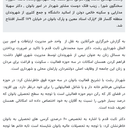
سخنگوی شورا , زینب فلک دوست مشاور شهردار در امور بانوان , دکتر سهیلا
مدارایی و سکینه خاتمی دوتن از اساتید دانشگاه و جمع کثیری از شهروندان
منطقه گلسار فاز ۲پارک استاد معین و پارک بانوان در خیابان ۱۷۹ گلسار افتتاح
شد.
به گزارش خبرگزاری خبرآنلاین به نقل از واحد خبر مدیریت ارتباطات و امور بین
الملل شهرداری رشت، دکتر سید محمدعلی ثابت قدم با تاکید بر ضرورت پرداختن
به مسائل زنان به عنوان نیمی از شهروندان توسط مدیریت شهری اظهار داشت:
فراهم کردن همسان امکانات در سه حوزه فعالیت ، سکونت و فراغت برای مردان
و زنان این جامعه از وظایف اصلی دولتمردان, پارلمان محلی و شهرداری است.
شهردار رشت با تشریح فعالیت بانوان در سه حوزه فوق خاطرنشان کرد: در حوزه
سکونتی هرخانم خانه دار و یا شاغل فعالیتهایی را برای خود درنظر دارد. وی افزود:
در فضای کار که رکن دوم حوزه فعالیتی است با توجه به سطح تحصیلی بانوان که
درصد بسبار خوبی را نسبت به آقایان به خود اختصاص داده اند امکاناتی همسان
تعریف شده است.
دکتر ثابت قدم با اشاره به تخصیص ۶۰ درصدی کرسی های تحصیلی به بانوان
خاطرنشان کرد: با توجه به تحصیلات عالیه بانوان شایسته است تابه خانم ها توجه