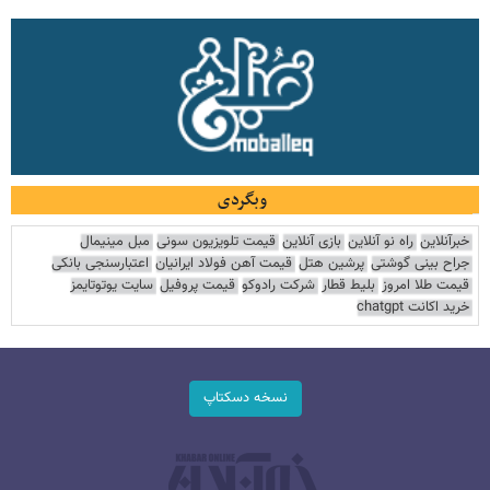
وبگردی
خبرآنلاین
راه نو آنلاین
بازی آنلاین
قیمت تلویزیون سونی
مبل مینیمال
جراح بینی گوشتی
پرشین هتل
قیمت آهن فولاد ایرانیان
اعتبارسنجی بانکی
قیمت طلا امروز
بلیط قطار
شرکت رادوکو
قیمت پروفیل
سایت یوتوتایمز
خرید اکانت chatgpt
نسخه دسکتاپ