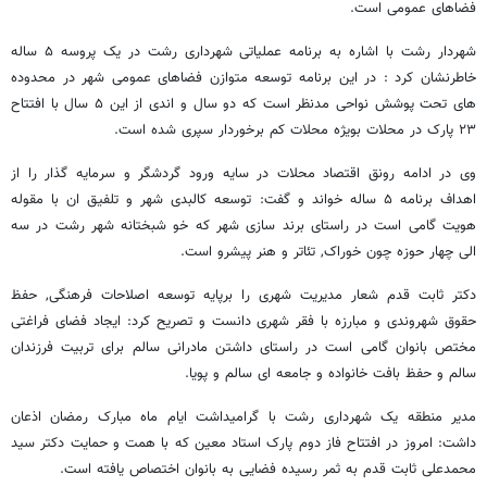
فضاهای عمومی است.
شهردار رشت با اشاره به برنامه عملیاتی شهرداری رشت در یک پروسه ۵ ساله
خاطرنشان کرد : در این برنامه توسعه متوازن فضاهای عمومی شهر در محدوده
های تحت پوشش نواحی مدنظر است که دو سال و اندی از این ۵ سال با افتتاح
۲۳ پارک در محلات بویژه محلات کم برخوردار سپری شده است.
وی در ادامه رونق اقتصاد محلات در سایه ورود گردشگر و سرمایه گذار را از
اهداف برنامه ۵ ساله خواند و گفت: توسعه کالبدی شهر و تلفیق ان با مقوله
هویت گامی است در راستای برند سازی شهر که خو شبختانه شهر رشت در سه
الی چهار حوزه چون خوراک, تئاتر و هنر پیشرو است.
دکتر ثابت قدم شعار مدیریت شهری را برپایه توسعه اصلاحات فرهنگی, حفظ
حقوق شهروندی و مبارزه با فقر شهری دانست و تصریح کرد: ایجاد فضای فراغتی
مختص بانوان گامی است در راستای داشتن مادرانی سالم برای تربیت فرزندان
سالم و حفظ بافت خانواده و جامعه ای سالم و پویا.
مدیر منطقه یک شهرداری رشت با گرامیداشت ایام ماه مبارک رمضان اذعان
داشت: امروز در افتتاح فاز دوم پارک استاد معین که با همت و حمایت دکتر سید
محمدعلی ثابت قدم به ثمر رسیده فضایی به بانوان اختصاص یافته است.