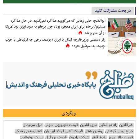
در بحث مشارکت کنید
ابوالفتح: حتی زمانی که می‌گوییم مذاکره نمی‌کنیم، در حال مذاکره
هستیم/ برجام برای ایران معجزه بود/ چون برجام به سود ایران بود آمریکا
از آن خارج شد
راز دشمنی وزیرخارجه لبنان با ایران / یوسف رجی چه ارتباطی با حزب
نزدیک به اسرائیل دارد؟
وبگردی
خبرآنلاین
راه نو آنلاین
بازی آنلاین
قیمت تلویزیون سونی
مبل مینیمال
جراح بینی گوشتی
پرشین هتل
قیمت آهن فولاد ایرانیان
اعتبارسنجی بانکی
قیمت طلا امروز
بلیط قطار
شرکت رادوکو
قیمت پروفیل
سایت یوتوتایمز