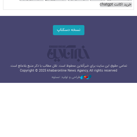
خرید اکانت chatgpt
نسخه دسکتاپ
تمامی حقوق این سایت برای خبرآنلاین محفوظ است. نقل مطالب با ذکر منبع بلامانع است.
Copyright © 2025 khabaronline News Agancy, All rights reserved
طراحی و تولید: نستوه