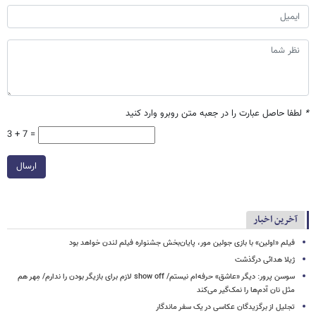
*
لطفا حاصل عبارت را در جعبه متن روبرو وارد کنید
3 + 7 =
ارسال
آخرین اخبار
فیلم «اولین» با بازی جولین مور، پایان‌بخش جشنواره فیلم لندن خواهد بود
ژیلا هدائی درگذشت
سوسن پرور: دیگر «عاشق» حرفه‌ام نیستم/ show off لازم برای بازیگر بودن را ندارم/ مِهر هم
مثل نان آدم‌ها را نمک‌گیر می‌کند
تجلیل از برگزیدگان عکاسی در یک سفر ماندگار