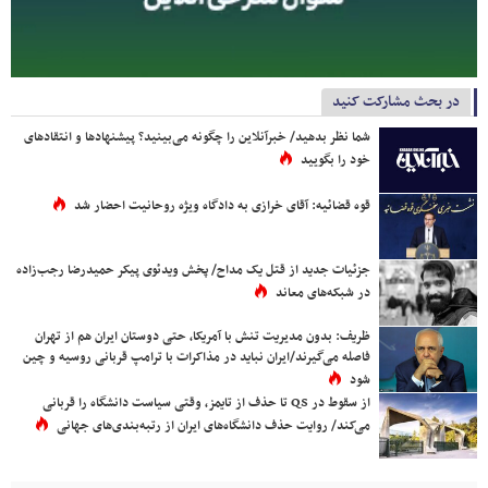
در بحث مشارکت کنید
شما نظر بدهید/ خبرآنلاین را چگونه می‌بینید؟ پیشنهادها و انتقادهای
خود را بگویید
قوه قضائیه: آقای خرازی به دادگاه ویژه روحانیت احضار شد
جزئیات جدید از قتل یک مداح/ پخش ویدئوی پیکر حمیدرضا رجب‌زاده
در شبکه‌های معاند
ظریف: بدون مدیریت تنش با آمریکا، حتی دوستان ایران هم از تهران
فاصله می‌گیرند/ایران نباید در مذاکرات با ترامپ قربانی روسیه و چین
شود
از سقوط در QS تا حذف از تایمز، وقتی سیاست دانشگاه را قربانی
می‌کند/ روایت حذف دانشگاه‌های ایران از رتبه‌بندی‌های جهانی