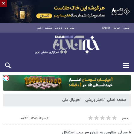
×
فارسی
العربية
English
تماس با ما
درباره ما
تبلیغات
آرشیو
یکشنبه ۱۸ مرداد ۱۴۰۵
صفحه اصلی
اخبار ورزشی
فوتبال ملی
۲۱ خرداد ۱۳۸۹ - ۰۸:۱۴
۰ نفر
با معرفی مظلومی به عنوان سر مربی استقلال