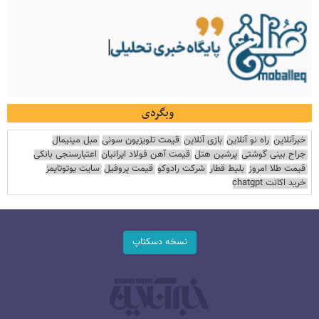
وبگردی
خبرآنلاین
راه نو آنلاین
بازی آنلاین
قیمت تلویزیون سونی
مبل مینیمال
جراح بینی گوشتی
پرشین هتل
قیمت آهن فولاد ایرانیان
اعتبارسنجی بانکی
قیمت طلا امروز
بلیط قطار
شرکت رادوکو
قیمت پروفیل
سایت یوتوتایمز
خرید اکانت chatgpt
نسخه دسکتاپ