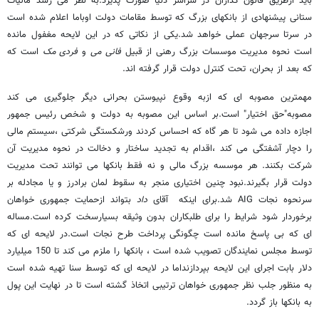
باید ازطریق قانون گذاران در سراسر دنیا صورت پذیرد.به نظر می رسد مالیات
ستانی پیشنهادی از بانکهای بزرگ که توسط مقامات دولت اوباما اعلام شده است
در سرتا سرجهان عملی خواهد شد.یکی از نکاتی که در این لایحه مغفول مانده
است نحوه مدیریت موسسات بزرگ رهنی از قبیل
فانی می
و
فردی مک
است که
که بعد از بحران، تحت کنترل دولت قرار گرفته اند.
مهمترین مصوبه ای که ازبه وقوع نپیوستن بحرانی دیگر جلوگیری می کند
مصوبه"حق اختیار" است.بر اساس این مصوبه به دولت و شخص رئیس جمهور
اجازه داده می شود تا هر گاه که احساس کردند ورشکستگی شرکتی ،سیستم مالی
را دچار آشفتگی می کند ،اقدام به تجدید ساختار و دخالت در نحوه مدیریت آن
شرکت بکنند. هر موسسه بزرگ مالی و نه فقط بانکها می توانند تحت مدیریت
دولت قرار بگیرند.نبود چنین اختیاری منجر به سقوط لمان برادرز و یا مجادله بر
سرنحوه نجات AIG شد.برای اینکه آقای
داد
بتواند ازحمایت جمهوری خواهان
برخوردار شود شرایط را برای طلبکاران بدون وثیقه بسیارسخت کرده است.مساله
ای که بی پاسخ مانده است چگونگی پرداخت طرح نجات است.در لایحه ای که
توسط مجلس نمایندگان تصویب شده است ، بانکها را ملزم می کند تا 150 میلیارد
دلار بابت اجرای این لایحه بپردازنداما در لایحه ای که توسط سنا تهیه شده است
به منظور جلب نظر جمهوری خواهان ترتیبی اتخاذ گشته است تا در نهایت این پول
به بانکها باز گردد.