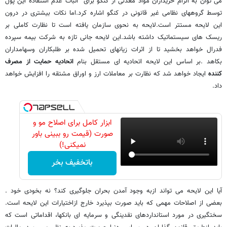
می توان به الزام خریداران مواد معدنی از کنگو برای اثبات عدم استفاده این پول
توسط گروههای نظامی غیر قانونی در کنگو اشاره کرد.اما نکات بیشتری در درون
این لایحه مستتر است.لایحه به نحوی سازمان یافته است تا نظارت کاملی بر
ریسک های سیستماتیک داشته باشد.این لایحه جانی تازه به شرکت بیمه سپرده
فدرال خواهد بخشید تا از اثرات زیانهای تحمیل شده بر طلبکاران وسهامداران
بکاهد .بر اساس این لایحه اتحادیه ای مستقل بنام
اتحادیه حمایت از مصرف
کننده
ایجاد خواهد شد که نظارت بر معاملات ارز و اوراق مشتقه را افزایش خواهد
داد.
ابزار کامل برای اصلاح مو و
صورت (قیمت رو ببینی باور
نمیکنی!)
باتخفیف بخر
آیا این لایحه می تواند ازبه وجود آمدن بحران جلوگیری کند؟ نه بخودی خود .
بعضی از اصلاحات مهمی که باید صورت بپذیرد خارج ازاختیارات این لایحه است.
سختگیری در مورد استانداردهای نقدینگی و سرمایه ای بانکها، اقداماتی است که