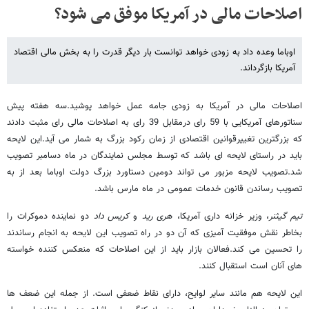
اصلاحات مالی در آمریکا موفق می شود؟
اوباما وعده داد به زودی خواهد توانست بار دیگر قدرت را به بخش مالی اقتصاد
آمریکا بازگرداند.
اصلاحات مالی در آمریکا به زودی جامه عمل خواهد پوشید.سه هفته پیش
سناتورهای آمریکایی با 59 رای درمقابل 39 رای به اصلاحات مالی رای مثبت دادند
که بزرگترین تغییرقوانین اقتصادی از زمان رکود بزرگ به شمار می آید.این لایحه
باید در راستای لایحه ای باشد که توسط مجلس نمایندگان در ماه دسامبر تصویب
شد.تصویب لایحه مزبور می تواند دومین دستاورد بزرگ دولت اوباما بعد از به
تصویب رساندن قانون خدمات عمومی در ماه مارس باشد.
تیم گیثنر
، وزیر خزانه داری آمریکا،
هری رید
و
کریس داد
دو نماینده دموکرات را
بخاطر نقش موفقیت آمیزی که آن دو در راه تصویب این لایحه به انجام رساندند
را تحسین می کند.فعالان بازار باید از این اصلاحات که منعکس کننده خواسته
های آنان است استقبال کنند.
این لایحه هم مانند سایر لوایح، دارای نقاط ضعفی است. از جمله این ضعف ها