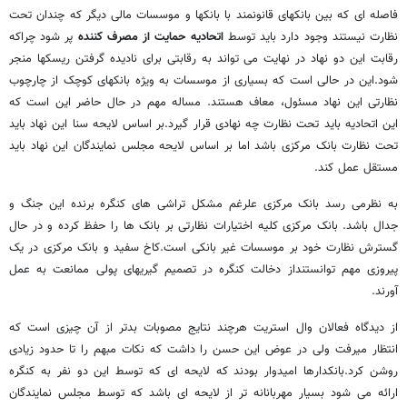
فاصله ای که بین بانکهای قانونمند با بانکها و موسسات مالی دیگر که چندان تحت
نظارت نیستند وجود دارد باید توسط
اتحادیه حمایت از مصرف کننده
پر شود چراکه
رقابت این دو نهاد در نهایت می تواند به رقابتی برای نادیده گرفتن ریسکها منجر
شود.این در حالی است که بسیاری از موسسات به ویژه بانکهای کوچک از چارچوب
نظارتی این نهاد مسئول، معاف هستند. مساله مهم در حال حاضر این است که
این اتحادیه باید تحت نظارت چه نهادی قرار گیرد.بر اساس لایحه سنا این نهاد باید
تحت نظارت بانک مرکزی باشد اما بر اساس لایحه مجلس نمایندگان این نهاد باید
مستقل عمل کند.
به نظرمی رسد بانک مرکزی علرغم مشکل تراشی های کنگره برنده این جنگ و
جدال باشد. بانک مرکزی کلیه اختیارات نظارتی بر بانک ها را حفظ کرده و در حال
گسترش نظارت خود بر موسسات غیر بانکی است.کاخ سفید و بانک مرکزی در یک
پیروزی مهم توانستنداز دخالت کنگره در تصمیم گیریهای پولی ممانعت به عمل
آورند.
از دیدگاه فعالان وال استریت هرچند نتایج مصوبات بدتر از آن چیزی است که
انتظار میرفت ولی در عوض این حسن را داشت که نکات مبهم را تا حدود زیادی
روشن کرد.بانکدارها امیدوار بودند که لایحه ای که توسط این دو نفر به کنگره
ارائه می شود بسیار مهربانانه تر از لایحه ای باشد که توسط مجلس نمایندگان