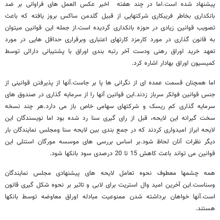
پیشنهاد شده است.اما در چند هفته اخیر عکس العمل های فراوانی بر ضد
بانکداری بخاطر فریبکاری شرکتهایی از قبیل گلدمن ساکس بروز یافته که باعث
تصویب قوانین زیادی در حوزه بانکداری گردیده است.از جمله این قوانین میتوان
به قانون گذاری در مورد کارمزد کارتهای اعتباری وبرقراری حداقل هایی در مورد
تعهد خرید اوراق رهنی ودست آخر رتبه بندی اوراق با پشتیبانی دارائی توسط
کمیسیون اوراق بهادار اشاره کرد.
اما همچنان قسمت عمده ای از نگرانی ها پا بر جاست.آنها از پذیرفتن قوانینی از
جنس قوانین فولکر سرباز زدند.این قوانین آنها را از سرمایه گذاری در صندوق های
سرمایه گذاری کم ریسک و شرکتهای سهامی خاص باز می دارد.هر چند نسخه
سخت گیرانه این لایحه، قبل از رای گیری سنا رد شده بود اما نویسندگان این
لایحه ابراز امیدواری کردند که در جمع بندی بین لایحه سنا ومجلس نمایندگان بار
دیگر نظرات آنان لحاظ شود.بر اساس بررسی های موسسه مورگان استنلی این
قوانین می تواند باعث کاهش 15 تا 20 درصدی سود بانکها شود.
همه چشمها معطوف نحوه تعامل لایحه های پیشنهادی مجلس نمایندگان
وسناست.این آخرین امید وال استریت برای لابی و تاثیر بر نحوه شکل گیری قانون
است.آنها خواهان برداشته شدن ممنوعیت مبادله اوراق معاوضه توسط بانکها
هستند.