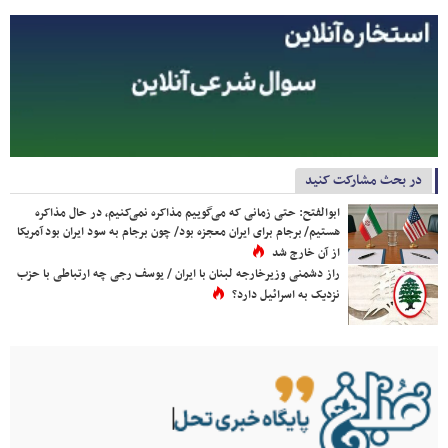
در بحث مشارکت کنید
ابوالفتح: حتی زمانی که می‌گوییم مذاکره نمی‌کنیم، در حال مذاکره
هستیم/ برجام برای ایران معجزه بود/ چون برجام به سود ایران بود آمریکا
از آن خارج شد
راز دشمنی وزیرخارجه لبنان با ایران / یوسف رجی چه ارتباطی با حزب
نزدیک به اسرائیل دارد؟