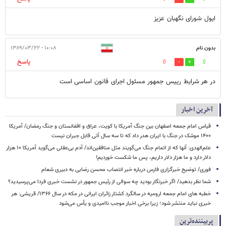
ایول شورای نگهبان عزیز
بدون نام
۱۰:۰۸ - ۱۳۸۹/۰۳/۲۲
پاسخ
0
0
در هر شرایط رییس جمهور مسئول اجرای قانون اساسی است
آخرین اخبار
قیاس امام جمعه اصفهان بین جنگ آمریکا با کویت، عراق و افغانستان و جنگ رمضان/ آمریکا
۱۴۰۰ موشک در جنگ با ایران هدر داد که تا سه سال آتی قابل جبران نیست
علم‌الهدی: آنها که از اتمام جنگ می‌گویند مثل منافقین‌اند/ آدم بی‌عقلی می‌گوید آمریکا ۱۰ هزار
دلار دارد و ما هزار دلار داریم، پس ما شکست خوردیم!
فوری/ توضیح خبرگزاری فارس درباره خبر انتصاب محسن رضایی به دبیری شعام
شما نظر بدهید/ اگر خبرنگار بودید چه سوالی از رئیس جمهور در نشست خبری فردا می‌پرسیدید؟
خطبه های امام جمعه ارومیه در سالگرد کشتار زائران ایرانی در مکه در سال ۱۳۶۶/ قریشی: هر
خبری نباید منتشر شود؛ زیرا برخی اخبار موجب ناامیدی و یأس می‌شود
پربیننده‌ترین