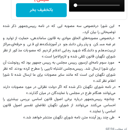
باتخفیف بخر
این شورا درخصوص سه مصوبه ا‌یی که در نامه رییس‌جمهور ذکر شده
توضیحاتی را بیان کرد،.
درخصوص مصوبه‌های الحاق موادی به قانون ساماندهی، حمایت از تولید و
عرضه مسکن و پذیرش دانشجو در آموزشکده‌های فنی و حرفه‌ای،‌مراکز
تربیت‌معلم و دانشگاه شهید رجایی اعلام کردیم که مصوبات مذکور از نظر
شورای نگهبان قانون تلقی شده و لازم‌الاجرا است.»
مورد سوم نامه‌ای ازسوی رییس مجلس به رییس جمهور بود که رونوشت ‌آن
برای شورا ارسال شد. رییس‌مجلس اشتباه تایپی را مطرح کرده بودند که نظر
شورای نگهبان این است که مانند سایر مصوبات برای ما ارسال شده تا شورا
اعلام نظر کند.»
در نامه شورای نگهبان ذکر شده که اگر دولت نظراتی در مورد مصوبات دارند
می‌توانند هنگام طرح در مجلس با نمایندگان در میان گذارند.»
چنانچه رییس‌جمهور درباره برخی اصول قانون اساسی بررسی بیشتری را
احساس می‌کنند می‌توانند از شورای نگهبان تقاضای تفسیر اصول قانون
اساسی را نمایند.»
طی چند روز آینده متن نامه شورای نگهبان منتشر خواهد شد.»
کد مطلب
68194