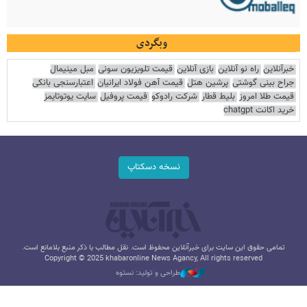
وبگردی
خبرآنلاین
راه نو آنلاین
بازی آنلاین
قیمت تلویزیون سونی
مبل مینیمال
جراح بینی گوشتی
پرشین هتل
قیمت آهن فولاد ایرانیان
اعتبارسنجی بانکی
قیمت طلا امروز
بلیط قطار
شرکت رادوکو
قیمت پروفیل
سایت یوتوتایمز
خرید اکانت chatgpt
نسخه دسکتاپ
تمامی حقوق این سایت برای خبرآنلاین محفوظ است. نقل مطالب با ذکر منبع بلامانع است.
Copyright © 2025 khabaronline News Agancy, All rights reserved
طراحی و تولید: نستوه