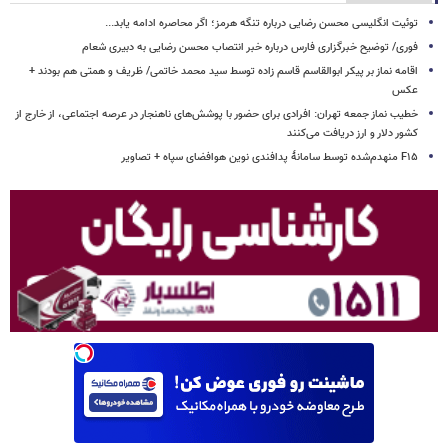
توئیت انگلیسی محسن رضایی درباره تنگه هرمز؛ اگر محاصره ادامه یابد...
فوری/ توضیح خبرگزاری فارس درباره خبر انتصاب محسن رضایی به دبیری شعام
اقامه نماز بر پیکر ابوالقاسم قاسم زاده توسط سید محمد خاتمی/ ظریف و همتی هم بودند +
عکس
خطیب نماز جمعه تهران: افرادی برای حضور با پوشش‌های ناهنجار در عرصه اجتماعی، از خارج از
کشور دلار و ارز دریافت می‌کنند
F۱۵ منهدم‌شده توسط سامانۀ پدافندی نوین هوافضای سپاه + تصاویر