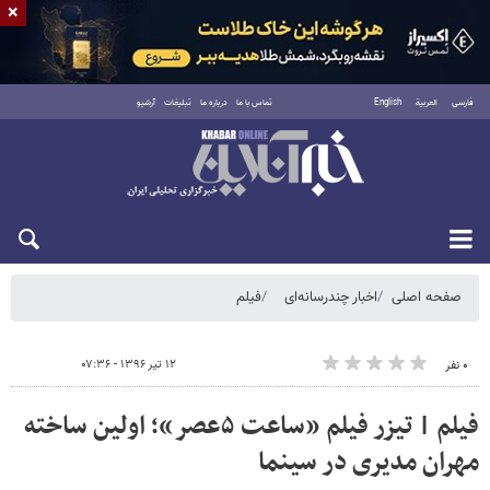
×
فارسی
العربية
English
تماس با ما
درباره ما
تبلیغات
آرشیو
یکشنبه ۱۸ مرداد ۱۴۰۵
صفحه اصلی
اخبار چندرسانه‌ای
فیلم
۱۲ تیر ۱۳۹۶ - ۰۷:۳۶
۰ نفر
فیلم | تیزر فیلم «ساعت ۵عصر»؛ اولین ساخته
مهران مدیری در سینما