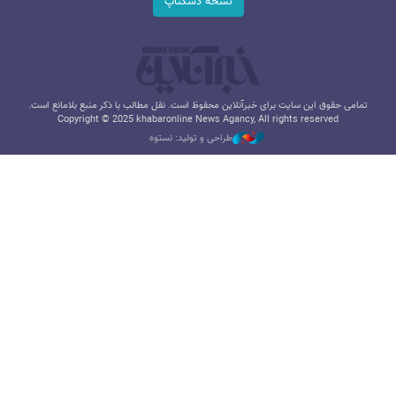
نسخه دسکتاپ
تمامی حقوق این سایت برای خبرآنلاین محفوظ است. نقل مطالب با ذکر منبع بلامانع است.
Copyright © 2025 khabaronline News Agancy, All rights reserved
طراحی و تولید: نستوه