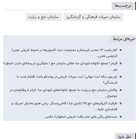
برچسب‌ها
سازمان میراث فرهنگی و گردشگری
سازمان حج و زیارت
خبرهای مرتبط
آغاز پلمپ ۱۳ معدن غیرمجاز و ممنوعیت تردد کامیون‌ها در محوط تاریخی توس/
فردوسی نفس…
فیلم | تجمع خانواده شهدای منا مقابل سازمان حج | جلوگیری از رسانه‌ای شدن تجمع با
زور…
دو روی سکه ثبت جهانی/ ثبت میراث تاریخی در یونسکو باعث افتخار است یا
شرمندگی؟
واکنش سازمان حج و زیارت به تجمع خانواده‌های شهدای منا: فراتر از وظایفمان در
موضوع…
ظرفیت کاروان‌های حج ۹۶ تکمیل شد/ قاضی‌عسگر: برخی هنوز به‌دنبال تحریک و
فضاسازی علیه…
دست‌های رنگی بلای جان بافت تاریخی اصفهان/ عکس
نظر شما