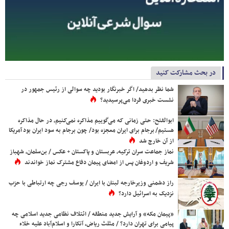
در بحث مشارکت کنید
شما نظر بدهید/ اگر خبرنگار بودید چه سوالی از رئیس جمهور در
نشست خبری فردا می‌پرسیدید؟
ابوالفتح: حتی زمانی که می‌گوییم مذاکره نمی‌کنیم، در حال مذاکره
هستیم/ برجام برای ایران معجزه بود/ چون برجام به سود ایران بود آمریکا
از آن خارج شد
نماز جماعت سران ترکیه، عربستان و پاکستان + عکس / بن‌سلمان، شهباز
شریف و اردوغان پس از امضای پیمان دفاع مشترک نماز خواندند
راز دشمنی وزیرخارجه لبنان با ایران / یوسف رجی چه ارتباطی با حزب
نزدیک به اسرائیل دارد؟
«پیمان مکه» و آرایش جدید منطقه / ائتلاف نظامی جدید اسلامی چه
پیامی برای تهران دارد؟ / مثلث ریاض، آنکارا و اسلام‌آباد علیه خلاء