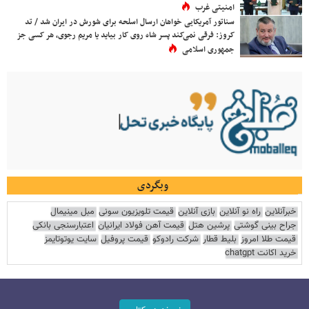
امنیتی غرب
سناتور آمریکایی خواهان ارسال اسلحه برای شورش در ایران شد / تد
کروز: فرقی نمی‌کند پسر شاه روی کار بیاید یا مریم رجوی، هر کسی جز
جمهوری اسلامی
وبگردی
خبرآنلاین
راه نو آنلاین
بازی آنلاین
قیمت تلویزیون سونی
مبل مینیمال
جراح بینی گوشتی
پرشین هتل
قیمت آهن فولاد ایرانیان
اعتبارسنجی بانکی
قیمت طلا امروز
بلیط قطار
شرکت رادوکو
قیمت پروفیل
سایت یوتوتایمز
خرید اکانت chatgpt