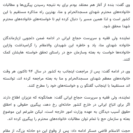
وی گفت: بنده از آغاز هم معتقد بودم برای به نتیجه رسیدن پیگری‌ها و مطالبات
خانواده‌های محترم شهدای مسجدالحرام و منا، بهترین راه مذاکره مستقیم با این
کشور است و لذا همین مسیر را دنبال کرده ایم تا خواسته‌های خانواده‌های محترم
شهدا محقق شود.
نماینده ولی فقیه و سرپرست حجاج ایرانی در ادامه ضمن دلجویی ازبازماندگان
خانواده شهدای منا، یاد و خاطره این شهیدان والامقام را گرامیداشت وازاین
خانواده‌ها خواست به بعثه وسازمان حج در راستای تحقق خواسته هایشان کمک
کنند.
وی در ادامه گفت: پس از مراجعت اینجانب به کشور در سال ۹۴ تاکنون هر وقت
خانواده‌های معظم شهدای مسجدالحرام و منا به بعثه مراجعه کرده اند، توانسته
اند مستقیما با اینجانب گفتگو ن و خواسته‌های خود را مطرح کنند.
نماینده، ولی فقیه و سرپرست حجاج ایرانی گفت: همانگونه که عزیزان اطلاع دارند
اگر برای اتباع ایرانی در خارج کشور حادثه‌ای رخ دهد، پیگیری حقوقی و احقاق
حقوق آسیب دیدگان به عهده وزارت امور خارجه است، لیکن علیرغم این موضوع
بعثه و سازمان حج با تمام توان مطالبات خانواده‌های محترم را پیگیری کرده اند.
حجت الاسلام قاضی عسکر ادامه داد: پس از وقوع این دو حادثه بزرگ، از مقام