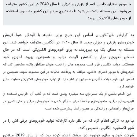
با موتور احتراق داخلی اعم از بنزینی و دیزلی تا سال 2040 در این کشور متوقف
می‌شود. این مسئله باعث می‌شود تا به تدریج مردم این کشور به سوی استفاده
از خودروهای الکتریکی بروند.
به گزارش خبرآنلاین،بر اساس این طرح برای مقابله با آلودگی هوا فروش
خودروهای بنزینی و دیزلی جدید تا سال ۲۰۴۰ در انگلیس متوقف خواهد شد. این
مسئله به معنای یک برد پیروزمندانه برای خودروهای الکتریکی است که در حال
تسخیر تدریجی بازار با کاهش قیمت تولید و همچنین بهبود فناوری‌ خود
هستند.
دولت انگلیس قرار است محدوده هایی را تحت عنوان «مناطق پاک» مشخص کند که
خودروهای با موتور احتراق داخلی، موظف به پرداخت مالیات در این محدوده شوند. همچنین بر
اساس این طرح
دولت انگلیس همچنین در نظر دارد از تولید خودروهای الکتریکی حمایت مالی
خواهد کرد.
این اقدام بخشی از یک استراتژی سه میلیارد پوندی است که در قالب آن افزایش استفاده از
اتوبوس‌های برقی، متحول‌سازی جاده‌ها برای سازگار شدن با خودروهای برقی و حتی تغییر در
چراغ‌های راهنمایی و رانندگی در همین راستا پیش‌بینی شده است.
ب‌ام‌و به تازگی اعلام کرد که در نظر دارد کارخانه تولید خودروهای برقی اش را در
شهر اکسفورد انگلیس تاسیس کند.
شرکت خودرو سازی «ولوو» نیز پیشتر اعلام کرده بود که از سال 2019 میلادی