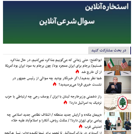
در بحث مشارکت کنید
ابوالفتح: حتی زمانی که می‌گوییم مذاکره نمی‌کنیم، در حال مذاکره
هستیم/ برجام برای ایران معجزه بود/ چون برجام به سود ایران بود آمریکا
از آن خارج شد
شما نظر بدهید/ اگر خبرنگار بودید چه سوالی از رئیس جمهور در
نشست خبری فردا می‌پرسیدید؟
راز دشمنی وزیرخارجه لبنان با ایران / یوسف رجی چه ارتباطی با حزب
نزدیک به اسرائیل دارد؟
«پیمان مکه» و آرایش جدید منطقه / ائتلاف نظامی جدید اسلامی چه
پیامی برای تهران دارد؟ / مثلث ریاض، آنکارا و اسلام‌آباد علیه خلاء
امنیتی غرب
از آب‌بازی در پارک آب‌وآتش تا تجمع برای نیما تکیدو؛«این نسل هرآنچه