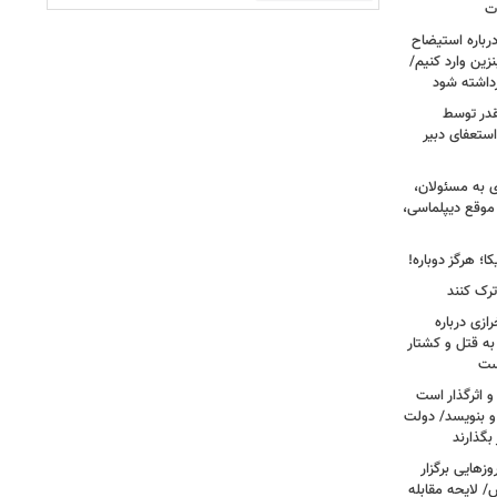
ات
رباره استیضاح
زین وارد کنیم/
رداشته شود
قدر توسط
ستعفای دبیر
ی به مسئولان،
موقع دیپلماسی،
؛ هرگز دوباره!
ترک کنند
ازی درباره
به قتل و کشتار
ست
و اثرگذار است
 و بنویسد/ دولت
 بگذارند
هایی برگزار
 لایحه مقابله