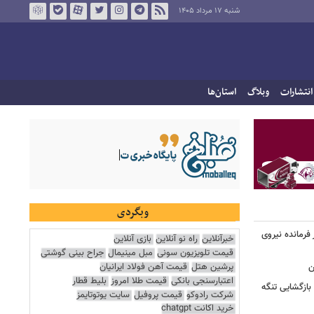
شنبه ۱۷ مرداد ۱۴۰۵
انتشارات
وبلاگ
استان‌ها
وبگردی
فرمانده نیروی
خبرآنلاین
راه نو آنلاین
بازی آنلاین
قیمت تلویزیون سونی
مبل مینیمال
جراح بینی گوشتی
پرشین هتل
قیمت آهن فولاد ایرانیان
ن
اعتبارسنجی بانکی
قیمت طلا امروز
بلیط قطار
بازگشایی تنگه
شرکت رادوکو
قیمت پروفیل
سایت یوتوتایمز
خرید اکانت chatgpt