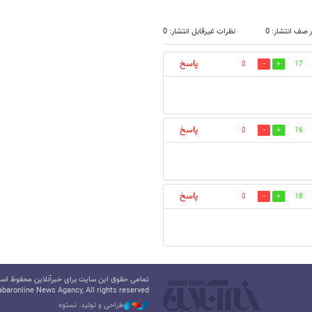
 صف انتشار: 0
نظرات غیرقابل انتشار: 0
پاسخ
0
17
پاسخ
0
16
پاسخ
0
18
تمامی حقوق این سایت برای خبرآنلاین محفوظ است.
baronline News Agancy, All rights reserved
طراحی و تولید: نستوه