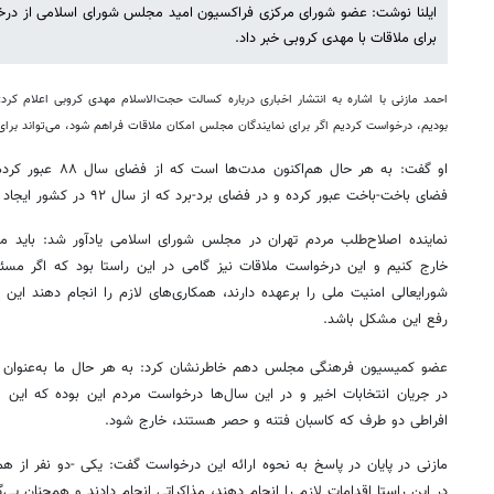
ایلنا نوشت: عضو شورای مرکزی فراکسیون امید مجلس شورای اسلامی از درخ
برای ملاقات با مهدی کروبی خبر داد.
احمد مازنی با اشاره به انتشار اخباری درباره کسالت حجت‌الاسلام مهدی کروبی اعلام کرد:
بودیم، درخواست کردیم اگر برای نمایندگان مجلس امکان ملاقات فراهم شود، می‌‌تواند برا
او گفت: به هر حال هم‌
فضای باخت-باخت عبور کرده و در فضای برد-برد که از سال ۹۲ در کشور ایجاد شده، ادامه مسیر دهیم.
نماینده اصلاح‌طلب مردم تهران در مجلس شورای اسلامی یادآور شد: باید م
خارج کنیم و این درخواست ملاقات نیز گامی در این راستا بود که اگر مس
شورایعالی امنیت ملی را برعهده دارند، همکاری‌های لازم را انجام دهند این م
رفع این مشکل باشد.
عضو کمیسیون فرهنگی مجلس دهم خاطرنشان کرد: به هر حال ما به‌عنوان 
در جریان انتخابات اخیر و در این سال‌ها درخواست مردم این بوده که ای
افراطی دو طرف که کاسبان فتنه و حصر هستند، خارج شود.
مازنی در پایان در پاسخ به نحوه ارائه این درخواست گفت: یکی -دو نفر از هم
در این راستا اقدامات لازم را انجام دهند، مذاکراتی انجام دادند و همچنان پی‌