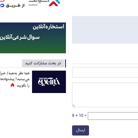
در بحث مشارکت کنید
شما نظر بدهید/ خبرآن
می‌بینید؟ پیشنهادها 
را بگویید
8 + 10 =
ارسال