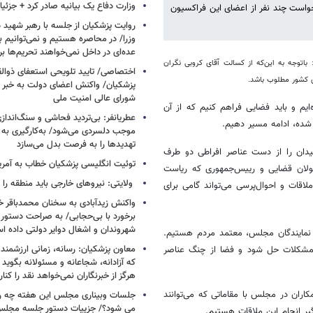
وزارت دفاع یک بیانیه صادر کرد + جزئی
واست چند نفر از اعضای این فراکسیون
روایت پزشکیان از جلسه با رهبر شهید د
وزرا/ در محاصره هستیم و نمی‌توانیم بن
عده‌ای در داخل نمی‌خواهند تحریم‌ها ب
 باتوجه به این‌که از کسالت آقای کروبی نگران
اختصاصی/ تایید تلویحی استعفای ذوال
ی کشور مطلوب باشد.
پزشکیان/ واکنش اعضای دولت به خبر ا
شورای عالی امنیت ملی
اکنون مدت‌ها است که از فضای سال ۸۸ عبور کرده‌ایم و باید فضایی فراهم کنیم که از آن
عطریانفر: بی‌تردید فحاشی و سنگ‌انداز
موجب دلسردی می‌شود/ به‌کارگیری به 
تهدیدها را به فرصت بدل می‌سازد
یدان را از دست عناصر افراطی دو طرف
توئیت انگلیسی پزشکیان خطاب به آمریکا
ئولان قضایی و رییس‌جمهوری که ریاست
ولایتی: نیروهای خارجی باید منطقه را 
لاقات و احوال‌پرسی می‌تواند گامی برای
واکنش زیدآبادی به سخنان محمدباقر خر
برخورد با بی‌حجابی/ به صراحت دستور 
شهروندان و اشغال دوایر دولتی داده ا
نمایندگان مجلس، معتمد مردم هستیم.
معاون پزشکیان: رسانه، زمانی ارزشمند 
ن مشکلات حل شود و فضا از چنگ عناصر
که آزادانه، شجاعانه و مسئولانه بگوید
هرگز از خبرنگاران نمی‌خواهد نقد را کنار
کاران در مجلس با مقاماتی که می‌توانند
جلسات وبیناری مجلس این هفته چه روز
می شود؟/ جزییات دستور جلسه مجلس/
گیر انجام این ملاقات هستیم.