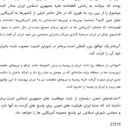
بودند که بتوانند به راحتی قطعنامه علیه جمهوری اسلامی ایران صادر کنن
موضوع را از بین برد به طوری که در حال حاضر خیلی از کشورها به آمریکایی
عمل نمی کنید؟
مشخصا روس‌ها و چینی‌ها اعتراضاتی به رفتار آمریکایی‌ها داشته‌اند 
فهمیده‌اند که عملکرد آمریکایی ها در اجرای برجام صحیح نیست.
در حال حاضر با وجود ر
فرانسوی توتال در ایران سرمایه گذاری می‌کند بنابراین مشخص می شود ایران آن فضا را 
*برجام یک توافق بین المللی است.برجام در شورای امنیت مصوب شده بنابرای
خود آن را خراب کند.
*حوادثی در منطقه رخ داده، ایران و روسیه و برخی کشورها مانند عراق و نیروهای مقاو
تروریست ها در منطقه بزنند.
حادثه‌ای که در موصل و حلب رخ داد و اینکه داعش با شکست
جدی ایران صورت گرفت البته روسیه و نیروهای مقاومت نیز به ایران پیوستند تا این توف
هم بریزد و ایران و روسیه را تحریم کنند.
*دغدغه‌های ذهنی دشمنان از بابت موفقیت های جمهوری اسلامی است.برخ
داشته اند که حتما ایران ظرفیت های خوبی برای پاسخ های گزنده به آنها دارد
و مجلس شورای اسلامی نیز پاسخ مصوبه آمریکایی ها را خواهد داد.
27219