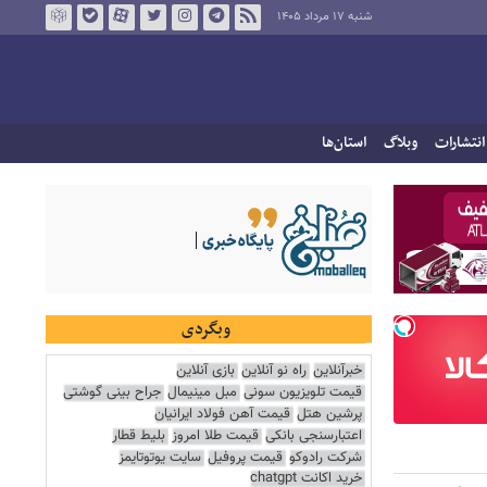
شنبه ۱۷ مرداد ۱۴۰۵
انتشارات
وبلاگ
استان‌ها
وبگردی
خبرآنلاین
راه نو آنلاین
بازی آنلاین
قیمت تلویزیون سونی
مبل مینیمال
جراح بینی گوشتی
پرشین هتل
قیمت آهن فولاد ایرانیان
اعتبارسنجی بانکی
قیمت طلا امروز
بلیط قطار
شرکت رادوکو
قیمت پروفیل
سایت یوتوتایمز
خرید اکانت chatgpt