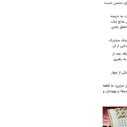
وهای دشمن دست
ت به نتیجه
 مانع ثبات
تفاق عادی
 هدف مشترک
یی از آن
اف بعد از
به رهبری
ی از چهار
خرازی؛ ما قطعا
وها و یهودیان و