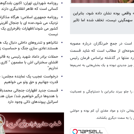
روزنامه شهرداری تهران: اکنون بلندگ
کسانی است که ظاهر انقلابیگری دارند
اقعی بوده نشان داده شود، بنابراین
روزنامه جمهوری اسلامی: هرگاه مذاکرا
لی سهمگینی نیست، تخلف شده اما تاثیر
نزدیک می شود،عده ای با جنجال آفرینی
کشور می شوند/اظهارات باقرخرازی یک ا
نیست
نتانیاهو و تندروهای داخلی دنبال یک
 است در جمع خبرنگاران درباره مصوبه
هستند:عادی سازی جنگ و حساسیت زدا
جموعه‌ای از مطالب است که شاید قسمت
حملات برادر داماد شهید رئیسی به قالیب
رد منتها در گذشته براساس فرمان رئیس
افشای سخنرانی اش با مضمون " کاری 
یز جدیدی نبوده و یک بخش‌هایی به تحریم‌ها
نداریم"
درخواست عجیب یک نماینده مجلس: یک
قدرت جهانیم و حق وتو می خواهیم
قسمت جدید اظهارات جنجالی محمدباقر 
ا جلو ببرند بنابراین با دستپاچگی و عصبانیت
با هندوها درگیر خواهیم شد/ میان هند
اسرائیل پیوندهای ذاتی وجود دارد
لیغاتی دارد و مواد مغذی آن کم بوده و حواشی
ر را به سمت دیگری بکشانند.