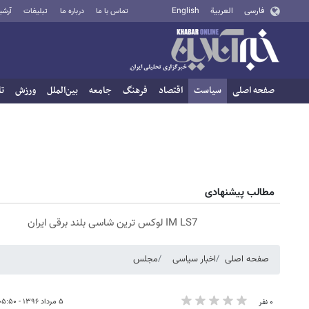
فارسی
العربية
English
تماس با ما
درباره ما
تبلیغات
آرشی
صفحه اصلی
سیاست
اقتصاد
فرهنگ
جامعه
بین‌الملل
ورزش
تا
مطالب پیشنهادی
IM LS7 لوکس ترین شاسی بلند برقی ایران
صفحه اصلی
اخبار سیاسی
مجلس
۵ مرداد ۱۳۹۶ - ۰۵:۵۰
۰ نفر