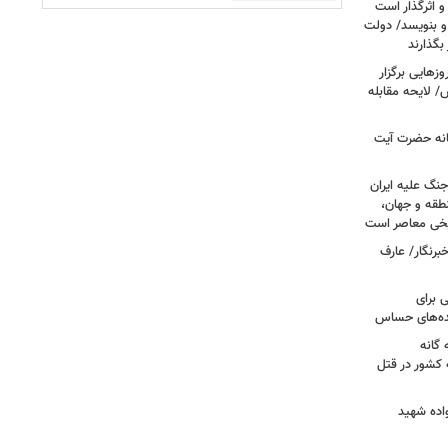
و اثرگذار است
 و بنویسد/ دولت
 بگذارند
هایی برگزار
 لایحه مقابله
انه حضرت آیت
جنگ علیه ایران
طقه و جهان،
ریخی معاصر است
برنگار/ عارف
 برای
نده‌های حساس
گانه
 کشور در قتل
واده شهید