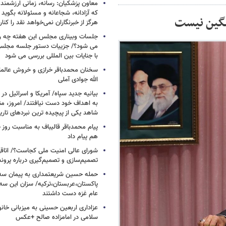
معاون پزشکیان: رسانه، زمانی ارزشمند 
که آزادانه، شجاعانه و مسئولانه بگوید
نگین‌ نیست‌
هرگز از خبرنگاران نمی‌خواهد نقد را کنار
جلسات وبیناری مجلس این هفته چه روز
می شود؟/ جزییات دستور جلسه مجلس/
با جنایات بین المللی بررسی می شود
سخنان محمدباقر خرازی و خروش عالم
الله جوادی آملی
بیانیه جدید سپاه/ آمریکا و اسرائیل در 
به اهداف خود دست نیافتند/ امروز، من
شاهد یکی از پیچیده ترین نبردهای تا
پیام محمدباقر قالیباف به مناسبت روز خ
هم پیام داد
شورای عالی امنیت ملی کجاست؟/ اتاقی
تصمیم‌سازی و تصمیم‌گیری درباره پرو
حمله حسین شریعتمداری به پیمان سه 
پاکستان،عربستان،ترکیه/ سزان این سه
عام غزه دست داشتند
عزاداری اربعین حسینی به میزبانی خان
سلامی در امامزاده صالح +عکس