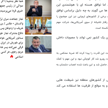
شما نظر بدهید/ اگر خ
د اما توافق هسته ای با هوشمندی این
سوالی از رئیس جمه
 ها می گویند به چه دلیل براساس توافق
خبری فردا می‌پرسیدی
و برخی از کشورهای اروپایی نیز این موضوع را
نماز جماعت سران ترک
فتار ناشیانه از سوی آمریکایی‌ها، شرکت مهم
پاکستان + عکس / بن‌س
شریف و اردوغان پس ا
شکسته است.
دفاع مشترک نماز خوا
ن یک کشور نمی تواند با مصوبات داخلی
سناتور آمریکایی خواه
برای شورش در ایران 
فرقی نمی‌کند پسر شاه 
مریم رجوی، هر کسی 
مت این قدرت را پیدا کرده که ضربه محکمی به
اسلامی
 روبرو شد کار کوچکی نبود و این مهم با کمک
یق حاصل شد و این باعث شده اعصاب دشمنان به
ی از کشورهای منطقه نیز شیطنت هایی
 و به موقع از ظرفیت ها استفاده می کند