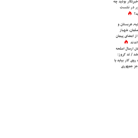
برنگار بودید چه
ور در نشست
د؟
یه، عربستان و
لمان، شهباز
ز امضای پیمان
ندند
ان ارسال اسلحه
شد / تد کروز:
روی کار بیاید یا
جز جمهوری