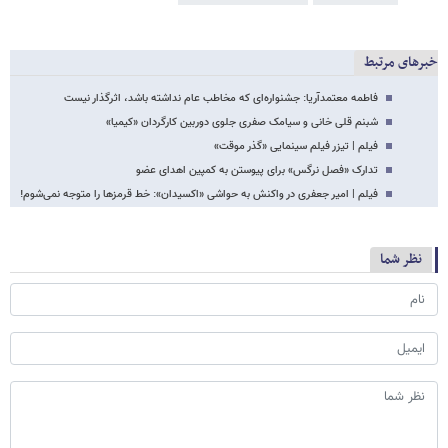
خبرهای مرتبط
فاطمه معتمدآریا: جشنواره‌ای که مخاطب عام نداشته ‌باشد، اثرگذار نیست
شبنم قلی خانی و سیامک صفری جلوی دوربین کارگردان «کیمیا»
فیلم | ‎تیزر فیلم سینمایی «گذر موقت»
تدارک «فصل نرگس» برای پیوستن به کمپین اهدای عضو
فیلم | امیر جعفری در واکنش به حواشی «اکسیدان»: خط قرمزها را متوجه نمی‌شوم!
نظر شما