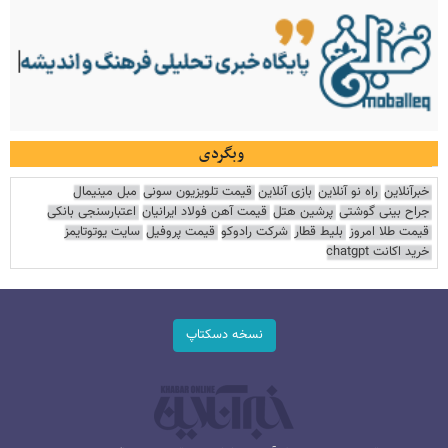
وبگردی
خبرآنلاین
راه نو آنلاین
بازی آنلاین
قیمت تلویزیون سونی
مبل مینیمال
جراح بینی گوشتی
پرشین هتل
قیمت آهن فولاد ایرانیان
اعتبارسنجی بانکی
قیمت طلا امروز
بلیط قطار
شرکت رادوکو
قیمت پروفیل
سایت یوتوتایمز
خرید اکانت chatgpt
نسخه دسکتاپ