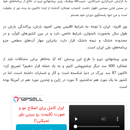
به گزارش خبرگزاری خبرآنلاین، حبیب‌الله بيطرف، وزير پيشنهادي نيرو در دفاع از برنامه‌های خود
در صحن علنی مجلس اظهار داشت: انتصاب عملکرد گذشته از ابتدا تاکنون به بنده دور از حقیقت
است و من تنها پاسخگوی دوران خود هستم.
وی افزود: ایران با توجه به شرایط اقلیمی یعنی کمبود بارش، پراکندگی بارش در
طول سال به‌صورت نامتوازن شرایط خاصی دارد و در بين کشورهای کم‌آب و در
محدوده خشک و نیمه خشک قرار دارد، بنابراین مهار آب‌های سطحی جزو
برنامه‌های ملی ایران است.
وزیر پیشنهادی نیرو با طرح این پرسش که آیا به‌خاطر برخی مشکلات باید از
عملکرد 600 سد دیگر چشم‌پوشی کنیم و به باد حمله قرار دهیم؟ تصریح کرد:
تاکنون 87 سد بزرگ در دنیا شکسته است و آثار و خسارات داشته است، اما در
کشور ما یک مورد هم نداشتیم. 5 مورد در ژاپن و چندین مورد هم در آمریکا بوده
است.
ابزار کامل برای اصلاح مو و
صورت (قیمت رو ببینی باور
نمیکنی!)