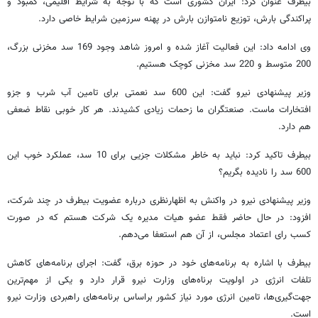
بیطرف عنوان کرد: ایران کشوری است که با توجه به شرایط اقلیمی، کمبود و
پراکندگی بارش، توزیع نامتوازن بارش در پهنه سرزمین شرایط خاصی دارد.
وی ادامه داد: این فعالیت آغاز شده و امروز شاهد وجود 169 سد مخزنی بزرگ،
200 متوسط و 220 سد مخزنی کوچک هستیم.
وزیر پیشنهادی نیرو گفت: این 600 سد نعمتی برای تامین آب شرب و جزو
افتخارات ماست. صنعتگران ما زحمات زیادی کشیدند. هر کار خوبی نقاط ضعفی
هم دارد.
بیطرف تاکید کرد: نباید به خاطر مشکلات جزیی برای 10 سد، عملکرد خوب این
600 سد را نادیده بگریم؟
وزیر پیشنهادی نیرو در واکنش به اظهارنظری درباره عضویت بیطرف در چند شرکت،
افزود: در حال حاضر فقط عضو هیات مدیره یک شرکت هستم که در صورت
کسب رای اعتماد مجلس، از آن هم استعفا می‌دهم.
بیطرف با اشاره به برنامه‌های خود در حوزه برق، گفت: اجرای برنامه‌های کاهش
تلفات انرژی در اولویت برناه‌های وزارت نیرو قرار دارد و یکی از مهم‌ترین
جهت‌گیری‌ها، تامین انرژی مورد نیاز کشور براساس برنامه‌های راهبردی وزارت نیرو
است.