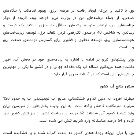
وی با تاکید بر این‌که ایجاد رقابت در عرصه انرژی، بهبود تعاملات با بنگاه‌های
صنعتی، از جمله برنامه‌های من در وزارت نیرو خواهد بود، افزود: از دیگر
برنامه‌های من، ارتقای متوسط راندمان حداقل به میزان سالانه یک درصد و
رساندن به شاخص 40 درصدی، تک‌رقمی کردن تلفات برق، توسعه زیرساخت‌های
هوشمندسازی برق، توسعه تحقیق و فناوری برای گسترس توانمندی صنعت برق
و... است.
وزیر پیشنهادی نیرو در ادامه با اشاره به برنامه‌های خود در بخش آب، اظهار
داشت: همه می‌دانیم مساله آب یک دغدغه جهانی و در کشور ما یکی از مهم‌ترین
چالش‌های ملی است که در آستانه بحران قرار دارد.
میزان منابع آب کشور
بیطرف افزود: به دلیل تداوم خشکسالی، منابع آب تجدیدپذیر آب به حدود 120
میلیارد مترمکعب کاهش یافته است. به این ترتیب بخش‌هایی از سرزمین ایران
وارد شرایط کمبود آبی شده‌اند. 62 درصد از مساحت کشور از مرز تنش کشور عبور
کرده و 54 درصد متاسفانه وارد شرایط تنش آبی شده است.
وی با بیان این‌که رودخانه‌های کشور به شدت کم‌آب شده و یا خشکیده است،