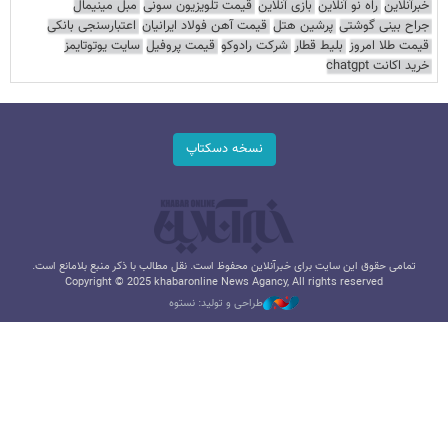
خبرآنلاین
راه نو آنلاین
بازی آنلاین
قیمت تلویزیون سونی
مبل مینیمال
جراح بینی گوشتی
پرشین هتل
قیمت آهن فولاد ایرانیان
اعتبارسنجی بانکی
قیمت طلا امروز
بلیط قطار
شرکت رادوکو
قیمت پروفیل
سایت یوتوتایمز
خرید اکانت chatgpt
نسخه دسکتاپ
تمامی حقوق این سایت برای خبرآنلاین محفوظ است. نقل مطالب با ذکر منبع بلامانع است.
Copyright © 2025 khabaronline News Agancy, All rights reserved
طراحی و تولید: نستوه