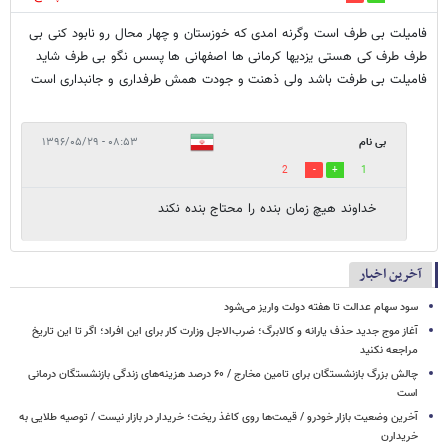
فامیلت بی طرف است وگرنه امدی که خوزستان و چهار محال رو نابود کنی بی
طرف طرف کی هستی یزدیها کرمانی ها اصفهانی ها پسس نگو بی طرف شاید
فامیلت بی طرفت باشد ولی ذهنت و جودت همش طرفداری و جانبداری است
بی نام
۰۸:۵۳ - ۱۳۹۶/۰۵/۲۹
2
1
خداوند هيچ زمان بنده را محتاج بنده نكند
آخرین اخبار
سود سهام عدالت تا هفته دولت واریز می‌شود
آغاز موج جدید حذف یارانه و کالابرگ؛ ضرب‌الاجل وزارت کار برای این افراد؛ اگر تا این تاریخ
مراجعه نکنید
چالش بزرگ بازنشستگان برای تامین مخارج / ۶۰ درصد هزینه‌های زندگی بازنشستگان درمانی
است
آخرین وضعیت بازار خودرو / قیمت‌ها روی کاغذ ریخت؛ خریدار در بازار نیست / توصیه طلایی به
خریدارن