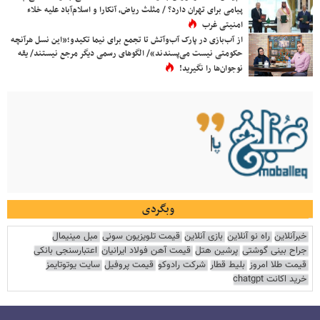
پیامی برای تهران دارد؟ / مثلث ریاض، آنکارا و اسلام‌آباد علیه خلاء
امنیتی غرب
از آب‌بازی در پارک آب‌وآتش تا تجمع برای نیما تکیدو؛«این نسل هرآنچه
حکومتی نیست می‌پسندند»/ الگوهای رسمی دیگر مرجع نیستند/ یقه
نوجوان‌ها را نگیرید!
وبگردی
خبرآنلاین
راه نو آنلاین
بازی آنلاین
قیمت تلویزیون سونی
مبل مینیمال
جراح بینی گوشتی
پرشین هتل
قیمت آهن فولاد ایرانیان
اعتبارسنجی بانکی
قیمت طلا امروز
بلیط قطار
شرکت رادوکو
قیمت پروفیل
سایت یوتوتایمز
خرید اکانت chatgpt