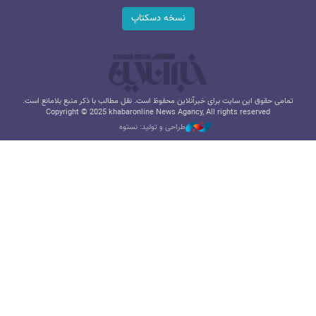
نسخه دسکتاپ
تمامی حقوق این سایت برای خبرآنلاین محفوظ است. نقل مطالب با ذکر منبع بلامانع است.
Copyright © 2025 khabaronline News Agancy, All rights reserved
طراحی و تولید: نستوه