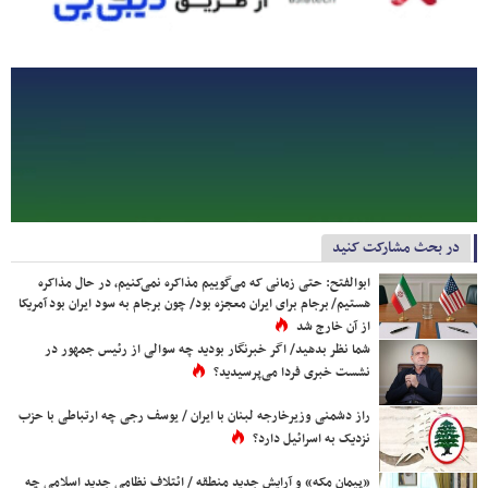
در بحث مشارکت کنید
ابوالفتح: حتی زمانی که می‌گوییم مذاکره نمی‌کنیم، در حال مذاکره
هستیم/ برجام برای ایران معجزه بود/ چون برجام به سود ایران بود آمریکا
از آن خارج شد
شما نظر بدهید/ اگر خبرنگار بودید چه سوالی از رئیس جمهور در
نشست خبری فردا می‌پرسیدید؟
راز دشمنی وزیرخارجه لبنان با ایران / یوسف رجی چه ارتباطی با حزب
نزدیک به اسرائیل دارد؟
«پیمان مکه» و آرایش جدید منطقه / ائتلاف نظامی جدید اسلامی چه