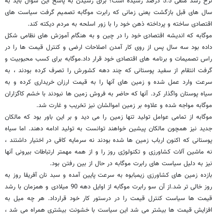
نرخ رشد منفی 5.5 درصد رسیده است؟ برای رسیدن به پاسخ این سوال باید به
سال های قبل بازگشت یعنی زمانی که رابرت موگابه تصمیم گرفت سیاست های
اقتصادی ساخته و پرداخته ذهن خود را با زور اسلحه به مردم دیکته کند.
موگابه که اندیشه اقتصادی خود را در چین و به هنگام آموزش های نظامی شکل
داده بود سه سال پس از روی کار آمدن اصلاحات ارضی و کنترل قیمت ها را در
راس تصمیمات و برنامه های اقتصادی خود قرار داد.موگابه برای کسب محبوبیت و
گرفت انتقام از سفید پوستانی که چند دهه کشورش را تصرف کرده بودند ، به
سرعت وارد عمل شده و زمین های آنها را به قیمت ارزان خریداری کرده و به
سیاه پوستان واگذار کرد. آنها که حاضر به فروش زمین ها نبودند با خشم کاگزاران
موگابه مواجه شده و علاوه بر زمین اموالشان نیز تخریب و غارت شد.
موگابه از تمامی عوامل تولید تنها زمین را می دید و بر این باور بود که مالکان
جدید نیز همچون مالکان پیشین خواهند توانست به تولید ادامه دهند. اما سیاه
پوستانی که اکنون ارباب زمین ها شده بودند نه سرمایه کافی در اختیار داشتند ،
نه ماشین آلات کشاورزی و تکنولوژی روز را و از همه مهمتر ارتباطات بیرونی آنها
نیز به دلیل سیاست های رابرت موگابه در حال از بین رفتن بود.
بازده زمین های کشاورزی زیمبابوه به سرعت پایین آمده و سبد نان آفریقا روز به
روز خالی تر شد.از آن سو رابرت موگابه از اوایل دهه 90 میلادی و همزمان با رشد
قیمت ها سیاست کنترل قیمت را در درستور کار خود قرارداد. هر چه میل به
افزایش قیمت ها بیشتر می شد این سیاست با خشونت بیشتری همراه می شد ،