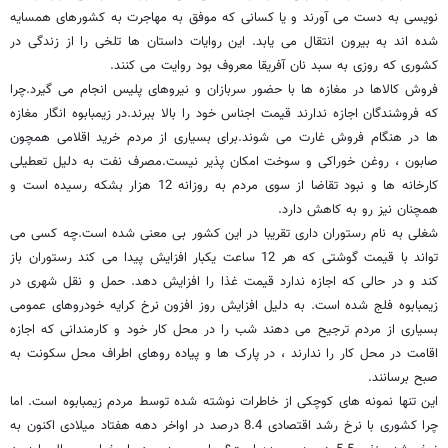
نویسی به دست می آورند و یا کسانی که موفق به مهاجرت به کشورهای همسایه
شده اند به بیرون انتقال می یابد. این روایات داستان ها تلخی را از زندگی در
کشوری که روزی به سبد نان آفریقا معروف بود روایت می کنند.
فروش کالاها در مغازه ها با حضور سربازان و نیروهای پلیس انجام می گیرد.چرا
که فروشندگان اجازه ندارند قیمت اجناس خود را بالا ببرند.در زیمبابوه انگار مغازه
ها در هنگام فروش غارت می شوند.برای بسیاری از مردم خرید اقلامی همچون
صابون ، روغن خوراکی و سوخت امکان پذیر نیست.مصرف نفت به دلیل تعطیلی
کارخانه ها و نبود تقاضا از سوی مردم به روزانه 12 هزار بشکه رسیده است و
همچنان نیز رو به کاهش دارد.
شغلی به نام رستوران داری تقریبا در این کشور بی معنی شده است.چه کسی می
تواند با قیمت گوشتی که هر 12 ساعت یکبار افزایش پیدا می کند رستوران باز
کند و در حالی که اجازه ندارد قیمت غذا را افزایش دهد. حمل و نقل شهری در
زیمبابوه فلج شده است. به دلیل افزایش روز افزون نرخ کرایه خودروهای عمومی
بسیاری از مردم ترجیح می دهند شب را در محل کار خود و کارمندانی که اجازه
اقامت در محل کار را ندارند ، در پارک ها و پیاده روهای اطراف محل سکونت به
صبح برسانند.
این تنها نمونه های کوچکی از خاطرات نوشته شده توسط مردم زیمبابوه است. اما
چرا کشوری با نرخ رشد اقتصادی 8.4 درصد در اواخر دهه هفتاد میلادی اکنون به