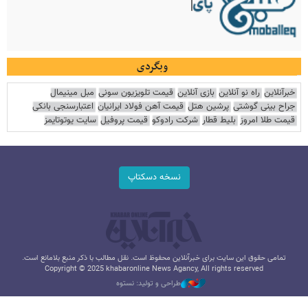
وبگردی
خبرآنلاین
راه نو آنلاین
بازی آنلاین
قیمت تلویزیون سونی
مبل مینیمال
جراح بینی گوشتی
پرشین هتل
قیمت آهن فولاد ایرانیان
اعتبارسنجی بانکی
قیمت طلا امروز
بلیط قطار
شرکت رادوکو
قیمت پروفیل
سایت یوتوتایمز
نسخه دسکتاپ
تمامی حقوق این سایت برای خبرآنلاین محفوظ است. نقل مطالب با ذکر منبع بلامانع است.
Copyright © 2025 khabaronline News Agancy, All rights reserved
طراحی و تولید: نستوه