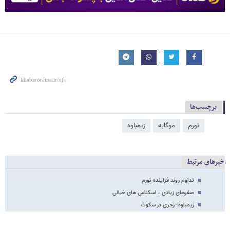
برچسب‌ها
تورم
موگابه
زیمباوه
خبرهای مرتبط
تداوم روند فزاینده تورم
صفرهای زیادی ، اسکناس های خیالی
زیمباوه؛ زجری در سکوت