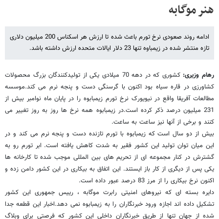
هنر موگابه
ادامه روند صعودی نرخ تورم باعث شده تا ارزش هر اسکناس 200 میلیون دلاری
تازه منتشر شده در زیمباوه تنها 23 دلار ایالات متحده ارزش داشته باشد.
رهام وزیری:
کشوری که در دهه 70 میلادی یکی از تولیدکنندگان بزرگ محصولات
کشاورزی در قاره سیاه بود اکنون با گرسنگی دست و پنجه نرم می کند.موسسه
مطالعات آفریقا واقع در نیویورک نرخ تورم زیمبابوه را در پایان ماه نوامبر بیش از
231 میلیون درصد ذکر کرده است.در زیمبابوه همه نرخ ها روز به روز تغییر می
کنند و برخی از آنها نیز ساعت به ساعت.
بیش از دو سال است که زیمبابوه با تورم تازنده دست و پنجه نرم می کند و در
این میان توان تولید این کشور فقیر به شدت کاهش یافته است. ابر تورم رو به
گشترش در کنار مجموعه ای از تحریم های بین المللی موجب شده تا کارخانه ها
یکی پس از دیگری از کار باز ایستند. این اتفاق به بیکاری در این کشور دامن زده و
اکنون نرخ بیکاری را از مرز 83 درصد عبور داده است.
دایره بسته ای که نیروهای امنیتی رابرت موگابه ، رییس جمهوری این کشور
تشکیل داده اند اجازه ورود خبرنگاران را به زیمبابوه نمی دهد.اخبار این قطعه جدا
شده از جهان تنها از طریق خبرنگاران داخلی این کشور که فرصتی برای وبلاگ