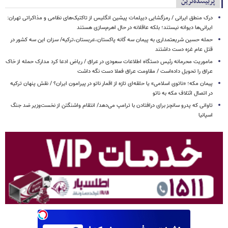
پربیننده‌ترین
درک منطق ایرانی / رمزگشایی دیپلمات پیشین انگلیس از تاکتیک‌های نظامی و مذاکراتی تهران:
ایرانی‌ها دیوانه نیستند؛ بلکه عاقلانه در حال اهرم‌سازی هستند
حمله حسین شریعتمداری به پیمان سه گانه پاکستان،عربستان،ترکیه/ سزان این سه کشور در
قتل عام غزه دست داشتند
ماموریت محرمانه رئیس دستگاه اطلاعات سعودی در عراق / ریاض ادعا کرد مدارک حمله از خاک
عراق را تحویل داده‌است / مقاومت عراق فعلا دست نگه داشت
پیمان مکه؛ «ناتوی اسلامی» یا حلقه‌ای تازه از اقمار ناتو در پیرامون ایران؟ / نقش پنهان ترکیه
در اتصال ائتلاف مکه به ناتو
تاوانی که پدرو سانچز برای درافتادن با ترامپ می‌دهد/ انتقام واشنگتن از نخست‌وزیر ضد جنگ
اسپانیا