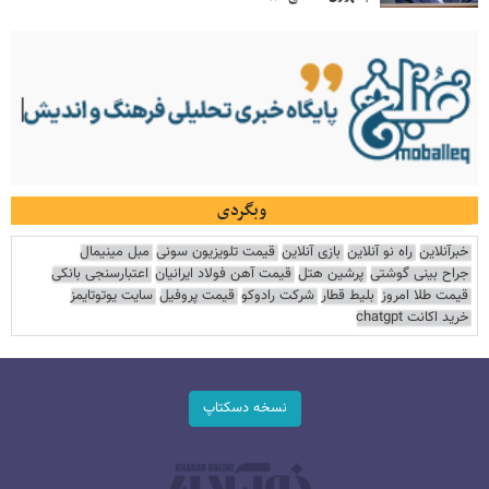
وبگردی
خبرآنلاین
راه نو آنلاین
بازی آنلاین
قیمت تلویزیون سونی
مبل مینیمال
جراح بینی گوشتی
پرشین هتل
قیمت آهن فولاد ایرانیان
اعتبارسنجی بانکی
قیمت طلا امروز
بلیط قطار
شرکت رادوکو
قیمت پروفیل
سایت یوتوتایمز
خرید اکانت chatgpt
نسخه دسکتاپ