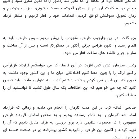
صالحی اضافه کرد: از لحظه ای که مقرر شد رآکتور اراک مدرن سازی شود و طبق
برجام درباره کلیات آن اعم از میزان قدرت، جمعیت نوترونی، میزان پلوتونیوم و
زمان تحویل سوختش توافق کردیم، اقدامات خود را آغاز کردیم و منتظر قرداد
نشدیم.
وی گفت: در این چارچوب طراحی مفهومی را پیش بردیم سپس طراحی پایه به
اتمام رسید و اکنون طراحی جزئی رآکتور در دستورکار است و پس از آن ساخت و
ساز و اجرای نقشه های ساخت آغاز می شود.
رئیس سازمان انرژی اتمی افزود: در این فاصله که می خواستیم قرارداد بازطراحی
رآکتور اراک را با چین امضا کنیم اختلافاتی میان ما و این کشور وجود داشت به
نحوی که من قبول نمی کردم و تاکید داشتم که ما به عنوان پیمانکار باید تعیین
کنیم که چه می خواهیم که این اختلافات یک سال طول کشید تا توانستیم آن را
برطرف کنیم.
صالحی اضافه کرد: در این مدت کارمان را انجام می دادیم و زمانی که قرارداد
امضا شد کارمان را به اتمام رسانده بودیم و به محض امضای قرارداد طراحی
مفهومی را که مجموعه عظیمی دارد برای بررسی به طرف مقابل دادیم که آن را
تایید کردند و اکنون این طراحی از تاییدیه کشور پیشرفته ای در صنعت هسته ای
برخوردار است.