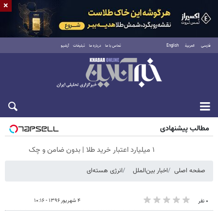
×
فارسی
العربية
English
تماس با ما
درباره ما
تبلیغات
آرشیو
شنبه ۱۷ مرداد ۱۴۰۵
مطالب پیشنهادی
۱ میلیارد اعتبار خرید طلا | بدون ضامن و چک
صفحه اصلی
اخبار بین‌الملل
انرژی هسته‌ای
۴ شهریور ۱۳۹۶ - ۱۰:۱۶
۰ نفر