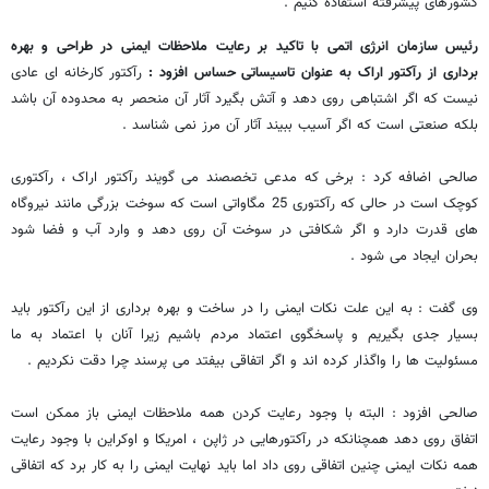
کشورهای پیشرفته استفاده کنیم .
رئیس سازمان انرژی اتمی با تاکید بر رعایت ملاحظات ایمنی در طراحی و بهره
برداری از رآکتور اراک به عنوان تاسیساتی حساس افزود :
رآکتور کارخانه ای عادی
نیست که اگر اشتباهی روی دهد و آتش بگیرد آثار آن منحصر به محدوده آن باشد
بلکه صنعتی است که اگر آسیب ببیند آثار آن مرز نمی شناسد .
صالحی اضافه کرد : برخی که مدعی تخصصند می گویند رآکتور اراک ، رآکتوری
کوچک است در حالی که رآکتوری 25 مگاواتی است که سوخت بزرگی مانند نیروگاه
های قدرت دارد و اگر شکافتی در سوخت آن روی دهد و وارد آب و فضا شود
بحران ایجاد می شود .
وی گفت : به این علت نکات ایمنی را در ساخت و بهره برداری از این رآکتور باید
بسیار جدی بگیریم و پاسخگوی اعتماد مردم باشیم زیرا آنان با اعتماد به ما
مسئولیت ها را واگذار کرده اند و اگر اتفاقی بیفتد می پرسند چرا دقت نکردیم .
صالحی افزود : البته با وجود رعایت کردن همه ملاحظات ایمنی باز ممکن است
اتفاق روی دهد همچنانکه در رآکتورهایی در ژاپن ، امریکا و اوکراین با وجود رعایت
همه نکات ایمنی چنین اتفاقی روی داد اما باید نهایت ایمنی را به کار برد که اتفاقی