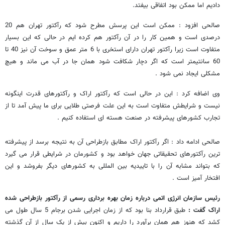
دادیم اما ممکن بود اتفاقی بیفتد.
صالحی افزود : ممکن است این پرسش مطرح شود که رآکتور تهران هم 20
درصدی است و همین کار را در آن رآکتور هم کرده ایم در حالی که این بسیار
متفاوت است زیرا رآکتور تهران دارای استخری با 6 متر عمق و سوخت آن نیز 40 تا
60 سانتیمتر است که اگر دچار شکافت شود همان جا در آب می ماند و هیچ
مشکلی ایجاد نمی شود .
وی اضافه کرد : این در حالی است که رآکتور اراک و رآکتورهای قدرت اینگونه
نیست و شرایطش متفاوت است به این علت فرصتی طلایی برای ما پیش آمد تا از
تجارب کشورهای پیشرفته در صنعت هسته ای استفاده کنیم .
صالحی ادامه داد : اگر رآکتور اراک مطابق بازطراحی آن به نتیجه برسد از پیشرفته
ترین رآکتورهای تحقیقاتی جهان خواهد بود و کشورمان در شرایطی قرار می گیرد
که بتواند مشابه آن را با تاییدیه بین المللی به کشورهای دیگر بفروشد و این
افتخار آمیز است .
رئیس سازمان انرژی اتمی درباره زمان بهره برداری رسمی از رآکتور بازطراحی شده
اراک گفت :
طبق قرارداد بنا بود که از زمان اجرایی شدن برجام 5 سال طول می
کشد که هنوز هم همان برآورد را داریم و اکنون بیش از یک سال از آن گذشته