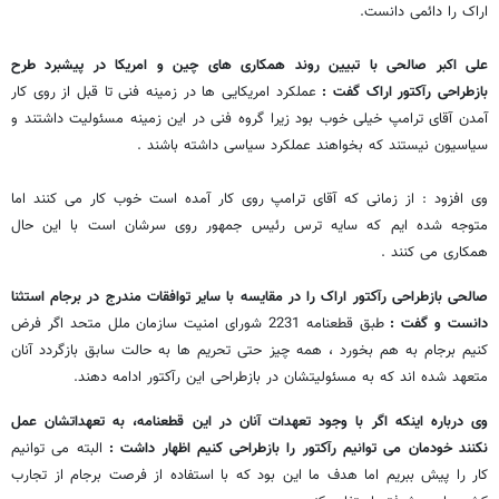
اراک را دائمی دانست.
علی اکبر صالحی با تبیین روند همکاری های چین و امریکا در پیشبرد طرح
بازطراحی رآکتور اراک گفت :
عملکرد امریکایی ها در زمینه فنی تا قبل از روی کار
آمدن آقای ترامپ خیلی خوب بود زیرا گروه فنی در این زمینه مسئولیت داشتند و
سیاسیون نیستند که بخواهند عملکرد سیاسی داشته باشند .
وی افزود : از زمانی که آقای ترامپ روی کار آمده است خوب کار می کنند اما
متوجه شده ایم که سایه ترس رئیس جمهور روی سرشان است با این حال
همکاری می کنند .
صالحی بازطراحی رآکتور اراک را در مقایسه با سایر توافقات مندرج در برجام استثنا
دانست و گفت :
طبق قطعنامه 2231 شورای امنیت سازمان ملل متحد اگر فرض
کنیم برجام به هم بخورد ، همه چیز حتی تحریم ها به حالت سابق بازگردد آنان
متعهد شده اند که به مسئولیتشان در بازطراحی این رآکتور ادامه دهند.
وی درباره اینکه اگر با وجود تعهدات آنان در این قطعنامه، به تعهداتشان عمل
نکنند خودمان می توانیم رآکتور را بازطراحی کنیم اظهار داشت :
البته می توانیم
کار را پیش ببریم اما هدف ما این بود که با استفاده از فرصت برجام از تجارب