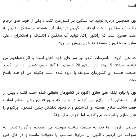
است .
وی همچنین درباره تولید آب سنگین در کشورمان گفت : یکی از قوت های برجام
تولید آب سنگین است ، اینکه می گوییم در ابعاد فنی هسته ای مشکل نداریم به
علت همین است که رآکتور اراک، تولید آب سنگین ، اکتشاف و استخراج ، غنی
سازی و تحقیق و توسعه به خوبی پیش می رود.
صالحی افزود : تاسیسات فردو نیز سر جای خود فعال است و اگر بخواهیم می
توانیم حداکثر 5 روزه غنی سازی 20 درصدی را آغاز کنیم؛ کسانی که می گویند
صنعت هسته ای کشورمان متوقف یا نابود شده است چگونه می خواهند پاسخ
دهند .
وی با بیان اینکه غنی سازی اکنون در کشورمان منطقی شده است گفت : پ
یش از
این همینطور غنی سازی می کردیم در حالی که طبق فتوای رهبر معظم انقلاب
قصد ساخت سلاح هسته ای نداشتیم و با وجود نداشتن چنین قصدی، اورانیوم را
غنی سازی و انباشت می کردیم اما آخرش برای چه؟
صالحی افزود : ما باید به صنعت ساخت سوخت می رسیدیم و آن را تبدیل به
سوخت می کردیم ، اکنون آن شرایط متناسب با تحولات ماست و در حال غنی