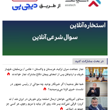
در بحث مشارکت کنید
نماز جماعت سران ترکیه، عربستان و پاکستان + عکس / بن‌سلمان، شهباز
شریف و اردوغان پس از امضای پیمان دفاع مشترک نماز خواندند
شما نظر بدهید/ اگر خبرنگار بودید چه سوالی از رئیس جمهور در
نشست خبری فردا می‌پرسیدید؟
سناتور آمریکایی خواهان ارسال اسلحه برای شورش در ایران شد / تد
کروز: فرقی نمی‌کند پسر شاه روی کار بیاید یا مریم رجوی، هر کسی جز
جمهوری اسلامی