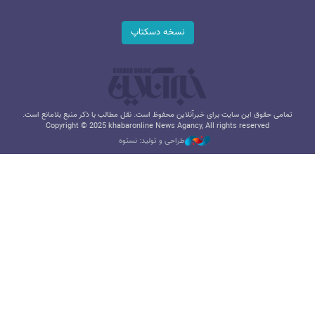
نسخه دسکتاپ
تمامی حقوق این سایت برای خبرآنلاین محفوظ است. نقل مطالب با ذکر منبع بلامانع است.
Copyright © 2025 khabaronline News Agancy, All rights reserved
طراحی و تولید: نستوه