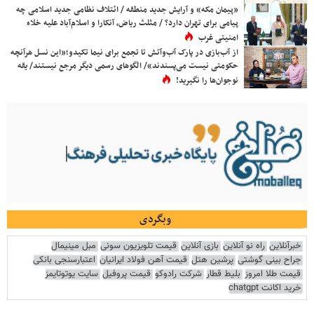
«پیمان مکه» و آرایش جدید منطقه / ائتلاف نظامی جدید اسلامی چه
پیامی برای تهران دارد؟ / مثلث ریاض، آنکارا و اسلام‌آباد علیه خلاء
امنیتی غرب
از آب‌بازی در پارک آب‌وآتش تا تجمع برای نیما تکیدو؛«این نسل هرآنچه
حکومتی نیست می‌پسندند»/ الگوهای رسمی دیگر مرجع نیستند/ یقه
نوجوان‌ها را نگیرید!
وبگردی
خبرآنلاین
راه نو آنلاین
بازی آنلاین
قیمت تلویزیون سونی
مبل مینیمال
جراح بینی گوشتی
پرشین هتل
قیمت آهن فولاد ایرانیان
اعتبارسنجی بانکی
قیمت طلا امروز
بلیط قطار
شرکت رادوکو
قیمت پروفیل
سایت یوتوتایمز
خرید اکانت chatgpt