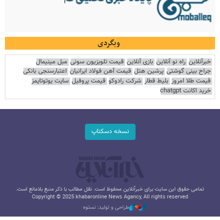
وبگردی
خبرآنلاین
راه نو آنلاین
بازی آنلاین
قیمت تلویزیون سونی
مبل مینیمال
جراح بینی گوشتی
پرشین هتل
قیمت آهن فولاد ایرانیان
اعتبارسنجی بانکی
قیمت طلا امروز
بلیط قطار
شرکت رادوکو
قیمت پروفیل
سایت یوتوتایمز
خرید اکانت chatgpt
نسخه دسکتاپ
تمامی حقوق این سایت برای خبرآنلاین محفوظ است. نقل مطالب با ذکر منبع بلامانع است.
Copyright © 2025 khabaronline News Agancy, All rights reserved
طراحی و تولید: نستوه