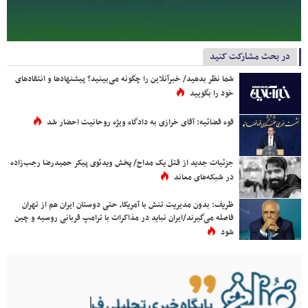
در بحث مشارکت کنید
شما نظر بدهید/ خبرآنلاین را چگونه می‌بینید؟ پیشنهادها و انتقادهای
خود را بگویید
قوه قضائیه: آقای خرازی به دادگاه ویژه روحانیت احضار شد
جزئیات جدید از قتل یک مداح/ پخش ویدئوی پیکر حمیدرضا رجب‌زاده
در شبکه‌های معاند
ظریف: بدون مدیریت تنش با آمریکا، حتی دوستان ایران هم از تهران
فاصله می‌گیرند/ایران نباید در مذاکرات با ترامپ قربانی روسیه و چین
شود