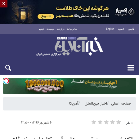
×
فارسی
العربية
English
تماس با ما
درباره ما
تبلیغات
آرشیو
یکشنبه ۱۸ مرداد ۱۴۰۵
صفحه اصلی
اخبار بین‌الملل
آمریکا
۶ شهریور ۱۳۹۶ - ۱۲:۵۰
۰ نفر