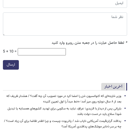
*
لطفا حاصل عبارت را در جعبه متن روبرو وارد کنید
5 + 10 =
ارسال
آخرین اخبار
وزیر خارجه‌ای که کنوانسیون خزر را امضا کرد در مورد تصویب آن چه گفت؟ / هشدار ظریف که
بعد از ۸ سال دوباره روی میز آمد؛ «خط مبدأ را اول تعیین کنید»
بارزانی پس از دیدار با الزیدی؛ عراق، نباید به سکویی برای تهدید کشورهای همسایه یا تبدیل
شود/ سلاح باید در دست دولت باشد
پدافند گران‌قیمت آمریکایی نایاب شد / پاتریوت چیست و چرا انقدر تقاضا برای آن زیاد است؟ /
چه بر سر ذخایر موشک‌های پدافندی آمریکا آمد؟