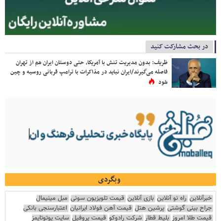
در بحث مشارکت کنید
ظریف: بدون مدیریت تنش با آمریکا، حتی دوستان ایران هم از تهران
فاصله می‌گیرند/ایران نباید در مذاکرات با ترامپ قربانی روسیه و چین
شود
وبگردی
خبرآنلاین
راه نو آنلاین
بازی آنلاین
قیمت تلویزیون سونی
مبل مینیمال
جراح بینی گوشتی
پرشین هتل
قیمت آهن فولاد ایرانیان
اعتبارسنجی بانکی
قیمت طلا امروز
بلیط قطار
شرکت رادوکو
قیمت پروفیل
سایت یوتوتایمز