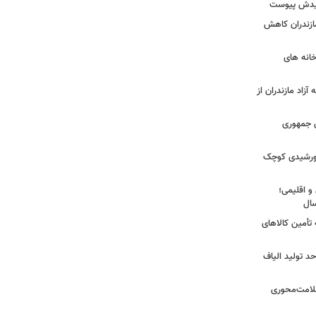
شهیدش پیوست
ازندران کاهش
ودخانه های
آزاد مازندران از
دی جمهوری
 خورشیدی کوچک
و اقلیمی؛
 تأمین کالاهای
د تولید الیاف
سلامت‌محوری