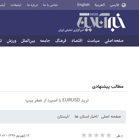
فارسی
العربية
English
تماس با ما
درباره ما
تبلیغات
آرشی
صفحه اصلی
سیاست
اقتصاد
فرهنگ
جامعه
بین‌الملل
ورزش
تا
مطالب پیشنهادی
ترید EURUSD با اسپرد از صفر پیپ
صفحه اصلی
اخبار استان ها
لرستان
۱۲ شهریور ۱۳۹۶ - ۰۶:۰۲
۰ نفر