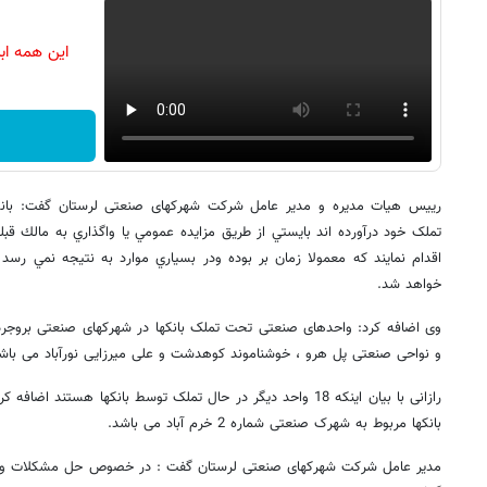
این همه اب
رییس هیات مدیره و مدیر عامل شرکت شهرکهای صنعتی لرستان گفت: بانک
تملک خود درآورده اند بايستي از طريق مزايده عمومي يا واگذاري به مالك قبل
اقدام نمايند كه معمولا زمان بر بوده ودر بسياري موارد به نتيجه نمي رسد و
خواهد شد.
وی اضافه کرد: واحدهای صنعتی تحت تملک بانکها در شهرکهای صنعتی بروجرد ،
و نواحی صنعتی پل هرو ، خوشناموند کوهدشت و علی میرزایی نورآباد می باش
رازانی با بیان اینکه 18 واحد دیگر در حال تملک توسط بانکها هست
بانکها مربوط به شهرک صنعتی شماره 2 خرم آباد می باشد.
مدیر عامل شرکت شهرکهای صنعتی لرستان گفت : در خصوص حل مشکلات واحده