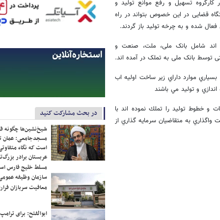
ارگروه تسهيل و رفع موانع توليد و
اه قضایی در این خصوص بتواند در راه
عال شده و به چرخه تولید باز گردند.
ه اند شامل بانک ملی، ملت، صنعت و
 توسط بانک ملی به تملک در آمده اند.
سياري موارد داراي زير ساخت اوليه اب
اندازي و توليد مي باشند
ت و خطوط توليد را تملك نموده اند با
در بحث مشارکت کنید
 واگذاري به متقاضيان سرمايه گذاري از
شیخ‌نشین‌ها چگونه فک
مسجدجامعی: عمان تن
است که نگاه متفاوتی 
عربستان برادر بزرگ‌
مسلط خلیج فارس ا
سازمان وظیفه عمومی 
معافیت سربازان فراری
ابوالفتح: برای ترامپ