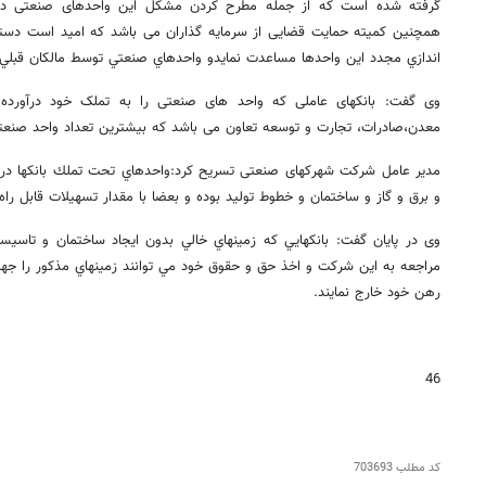
گرفته شده است که از جمله مطرح کردن مشکل این واحدهای صنعتی در ك
همچنين کمیته حمایت قضایی از سرمایه گذاران می باشد که امید است دستگ
اندازي مجدد اين واحدها مساعدت نمايدو واحدهاي صنعتي توسط مالكان قبلي ف
وی گفت: بانکهای عاملی که واحد های صنعتی را به تملک خود درآورد
معدن،صادرات، تجارت و توسعه تعاون می باشد که بیشترین تعداد واحد صنعتی
مدیر عامل شرکت شهرکهای صنعتی تسریح کرد:واحدهاي تحت تملك بانكها در ب
و برق و گاز و ساختمان و خطوط توليد بوده و بعضا با مقدار تسهيلات قابل راه 
وی در پایان گفت: بانكهايي كه زمينهاي خالي بدون ايجاد ساختمان و تاسيسا
مراجعه به اين شركت و اخذ حق و حقوق خود مي توانند زمينهاي مذكور را جهت
رهن خود خارج نمایند.
46
کد مطلب
703693