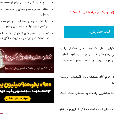
بسیج سازندگی فرصتی برای توسعه اس
اعطای مجوز مجموعه‌داری به مسجد محل
زار تو یک جعبه با این قیمت!
اردبیل
بزرگداشت دومین سالگرد شهدای خدمت
مجتمع مس درآلو در بردسیر و رابر
ثبت سفارش
توسعه ریه سبز شهر کرمان/ عملیات ای
دست‌کاشت جدید در مجاورت جنگل قائم
های عاملی که واحد های صنعتی را به
ي به روش اقاله يا اجاره به شرط تمليك
 نهايتا روز بروز باعث استهلاك سرمايه
خرم آباد ،منطقه ویژه اقتصادی لرستان
د .
ند اضافه کرد: بیشترین واحدهای صنعتی تحت تملک
ای تحت تملک بانکها تدابیری در نظر