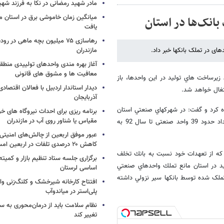
مادر شهید رمضانی در نکا به فرزند 
میانگین زمان خاموشی برق در استان م
انک‌ها در استان
یافت
رهاسازی ۷۵ میلیون بچه ماهی در ر
ای در تملک بانکها خبر داد.
مازندران
آغاز بهره مندی واحدهای تولییدی منطقه 
معافیت ها و مشوق های قانونی
 زيرساخت هاي توليد در اين واحدها، باز
دیدار استاندار اردبیل با فعالان اقتصا
تغال خواهد شد.
آذربایجان
ه کرد و گفت: در شهركهاي صنعتي استان
برنامه ریزی برای احداث نیروگاه های
مقیاس یا شناور روی آب در مازندران
لرستان تاكنون تعداد 67 واحد صنعتی در تملک بانکها می باشد که از این تعداد حدود 39 واحد صنعتی تا سال 92 به
عبور موفق اربعین از چالش‌های امنیتی 
کاهش ۲۰ درصدی تلفات در اربعین امسال
ت كه از تعهدات خود نسبت به بانك تخلف
برگزاری جلسه ستاد تنظیم بازار و کمیته
يد در استان مانع تملك واحدهاي صنعتي
اساسی لرستان
ملک شده توسط بانکها سير نزولي داشته
افتتاح کارخانه شیرخشک و کلنگ‌زنی واح
پلی‌استر در میاندوآب
نظام سلامت باید از درمان‌محوری به 
تغییر کند