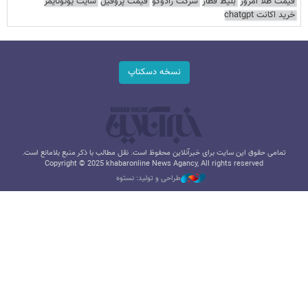
قیمت طلا امروز
بلیط قطار
شرکت رادوکو
قیمت پروفیل
سایت یوتوتایمز
خرید اکانت chatgpt
نسخه دسکتاپ
تمامی حقوق این سایت برای خبرآنلاین محفوظ است. نقل مطالب با ذکر منبع بلامانع است.
Copyright © 2025 khabaronline News Agancy, All rights reserved
طراحی و تولید: نستوه