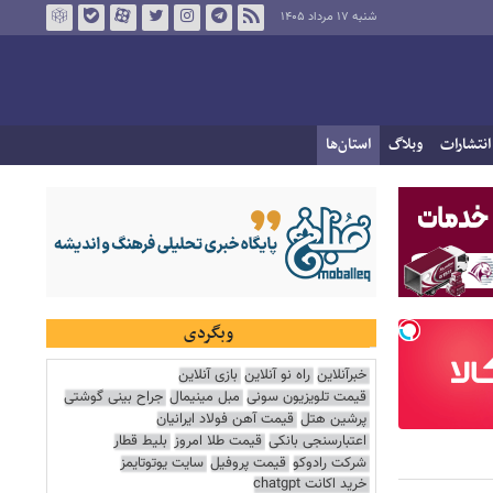
شنبه ۱۷ مرداد ۱۴۰۵
انتشارات
وبلاگ
استان‌ها
وبگردی
خبرآنلاین
راه نو آنلاین
بازی آنلاین
قیمت تلویزیون سونی
مبل مینیمال
جراح بینی گوشتی
پرشین هتل
قیمت آهن فولاد ایرانیان
اعتبارسنجی بانکی
قیمت طلا امروز
بلیط قطار
شرکت رادوکو
قیمت پروفیل
سایت یوتوتایمز
خرید اکانت chatgpt