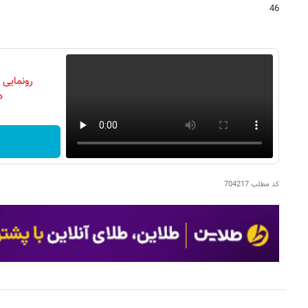
46
رونمایی
دن
کد مطلب
704217