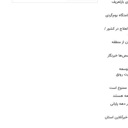
 بازتعریف
متگاه بوم‌گردی
علاج در کشور /
ن از منطقه
ص‌ها خبرنگار
توسعه
یت رونق
ی ممنوع است
معه هستند
لیون زائر در دهه پایانی
خبرآنلاین استان