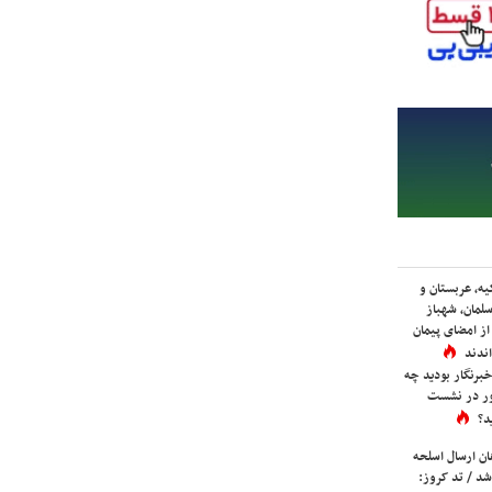
یه، عربستان و
لمان، شهباز
ز امضای پیمان
ندند
برنگار بودید چه
ور در نشست
د؟
ان ارسال اسلحه
شد / تد کروز: