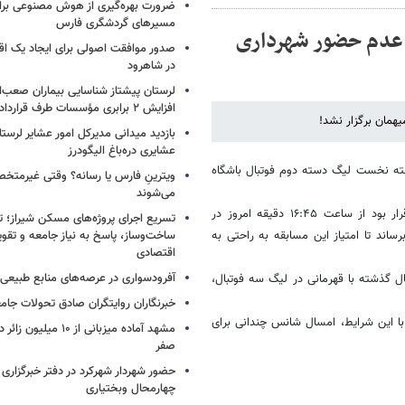
ضرورت بهره‌گیری از هوش مصنوعی برای
مسیرهای گردشگری فارس
ا عدم حضور شهرداری
صدور موافقت اصولی برای ایجاد یک اقا
در شاهرود
لرستان پیشتاز شناسایی بیماران صعب‌ال
افزایش ۲ برابری مؤسسات طرف قرارداد
همان برگزار نشد!
بازدید میدانی مدیرکل امور عشایر لرستا
عشایری دره‌باغ الیگودرز
بایجان‌غربی، با عدم حضور نماینده ارومیه، ۳ امتیاز هفته نخست لیگ دسته دوم فوتبال باشگاه
ویترینِ فارس یا رسانه؟ وقتی غیرمتخص
می‌شوند
این مسابقه در چارچوب هفته اول رقابتهای لیگ دسته دوم فوتبال کشور قرار بود از ساعت ۱۶:۴۵ دقیقه امروز در
تسریع اجرای پروژه‌های مسکن شیراز؛ 
اند تا امتیاز این مسابقه به راحتی به
ساخت‌وساز، پاسخ به نیاز جامعه و تقو
اقتصادی
آفرودسواری در عرصه‌های منابع طبیع
گذشته با قهرمانی در لیگ سه فوتبال،
خبرنگاران روایتگران صادق تحولات جا
با این شرایط، امسال شانس چندانی برای
مشهد آماده میزبانی از ۱۰ می
صفر
حضور شهردار شهرکرد در دفتر خبرگزاری 
چهارمحال وبختیاری