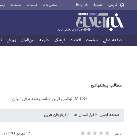
فارسی
العربية
English
تماس با ما
درباره ما
تبلیغات
آرشی
صفحه اصلی
سیاست
اقتصاد
فرهنگ
جامعه
بین‌الملل
ورزش
تا
مطالب پیشنهادی
IM LS7 لوکس ترین شاسی بلند برقی ایران
صفحه اصلی
اخبار استان ها
آذربایجان غربی
۱۳ شهریور ۱۳۹۶ - ۱۵:۲۷
۰ نفر