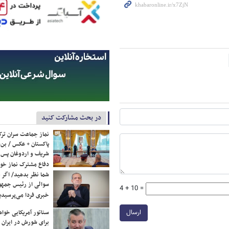
در بحث مشارکت کنید
نماز جماعت سران ترک
پاکستان + عکس / بن‌س
شریف و اردوغان پس ا
دفاع مشترک نماز خوا
شما نظر بدهید/ اگر خ
سوالی از رئیس جمه
4 + 10 =
خبری فردا می‌پرسیدی
ارسال
سناتور آمریکایی خواه
برای شورش در ایران 