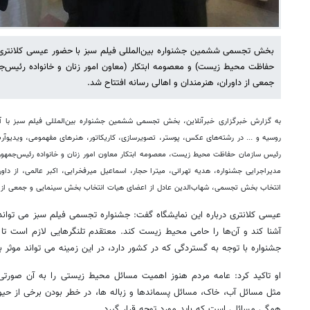
بخش تجسمی ششمین جشنواره بین‌المللی فیلم سبز با حضور عیسی کلانتری
حفاظت محیط زیست) و معصومه ابتکار (معاون امور زنان و خانواده رئیس‌جمه
جمعی از داوران، هنرمندان و اهالی رسانه افتتاح شد.
روسیه و ... در رشته‌های عکس، پوستر، تصویرسازی، کاریکاتور، هنرهای مفهمومی، ویدیوآ
رئیس سازمان حفاظت محیط زیست، معصومه ابتکار معاون امور زنان و خانواده رئیس‌جمهور،
مدیراجرایی جشنواره، هدیه تهرانی، میترا حجار، اسماعیل میرفخرایی، اکبر عالمی، از داو
انتخاب بخش تجسمی، شهاب‌الدین عادل از اعضای هیات انتخاب بخش سینمایی و جمعی از اها
عیسی کلانتری درباره این نمایشگاه گفت: جشنواره تجسمی فیلم سبز می توا
آشنا کند و آن‌ها را حامی محیط زیست کند. معتقدم تلنگرهایی لازم است تا
جشنواره با توجه به گستردگی که در کشور دارد، در این زمینه می تواند موثر ب
او تاکید کرد: عامه مردم هنوز اهمیت مسائل محیط زیستی را به آن صورتی 
مثل مسائل آب، خاک، مسائل پسماندها و زباله ها، در خطر بودن برخی از حیوان
همگی مسائلی است که باید مورد توجه قرار گیرد.