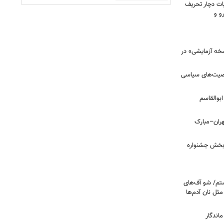
ت دچار تحریف
و و
سخه آزمایشی» در
خصیت‌های سیاسی
بوالقاسم
هران–مبارک
ن‌بخش جشنواره
تم/ شو آف‌های
 مثل نان آدم‌ها
اندگار