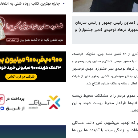
جایزه بهترین کتاب روباه شنی به انتخا
 (معاون رئیس جمهور و رئیس سازمان
ور)، فرهاد توحیدی (دبیر جشنواره) و
به گزارش خبرگزاری خبرآنلاین، بخش تجسمی ششمین جشنواره بین‌المللی فیلم سبز با آثاری از ۴۸ کشور مانند چین، مکزیک، فرانسه،
رت با حضور عیسی کلانتری معاون رئیس‌جمهور و
 فرهاد توحیدی دبیر جشنواره، مهدی توحیدپور
ران بخش سینمایی، افشین بختیار داور از هیات
لی رسانه و علاقه‌مندان افتتاح شد.
ند عموم مردم را با مشکلات محیط زیست
 آدم‌ها طرفدار محیط زیست شوند و این
اشد.
که تهدید می‌شویم، نمی دانند. مسائلی
ات و زندگی مردم با آلاینده ها این ها