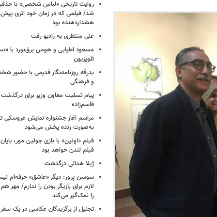
روایت تاریخی «لباس شخصی» با حذفیا
شد/ فیلمی که در زمان خود اثری پیش‌ر
هشداردهنده بود
علی منتظری به رادیو رفت
مسعود اطیابی و هومن برق‌نورد با «ن
تلویزیون
بدرقه روزنامه‌نگار قدیمی با حضور ش
و فرهنگی
پیام تسلیت معاون وزیر برای درگذشت ا
قاسم‌زاده
مراسم آغاز جشنواره نمایش عروسکی ت
به‌صورت زنده پخش می‌شود
فیلم «اولین» با بازی جولین مور، پایا
فیلم لندن خواهد بود
ژیلا هدائی درگذشت
سوسن پرور: دیگر «عاشق» حرفه‌ام نیس
لازم برای بازیگر بودن را ندارم/ مِهر هم
را نمک‌گیر می‌کند
تجلیل از برگزیدگان عکاسی در یک سفر م