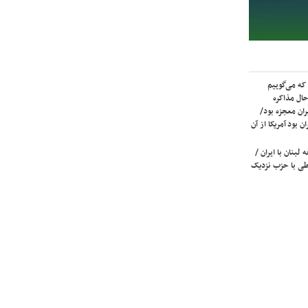
که می‌گوییم
حال مذاکره
ران معجزه بود/
ن بود آمریکا از آن
لبنان با ایران /
ی با حزب نزدیک