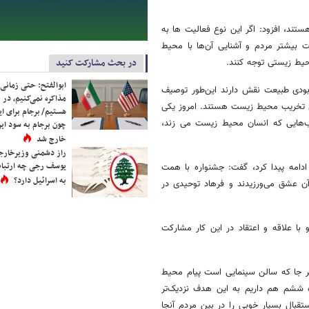
تند، افزود: اگر این نوع فعالیت ها به
بیشتر مردم و آشنایی آن‌ها با محیط
در بحث مشارکت کنید
حیط زیستی توجه کنند.
ابوالفتح: حتی زمانی 
ودی طبیعت نقش دارند این‌طور توصیف
مذاکره نمی‌کنیم، در 
ل تخریب محیط زیست هستند. امروز یکی
هستیم/ برجام برای ای
یب‌هایی که انسان محیط زیست می زند،
چون برجام به سود ایرا
خارج شد
راز دشمنی وزیرخارجه 
یوسف رجی چه ارتباط
 ادامه پیدا کرد، گفت: جشنواره با همت
به اسرائیل دارد؟
آن عشق می‌ورزیدند و فرهاد توحیدی در
و با علاقه و اعتقاد در این کار مشارکت
 هر جا که سالن سینمایی است پیام محیط
 ششم هم داریم به این هدف نزدیک‌تر
قبال بسیار خوبی را در بین مردم آنجا