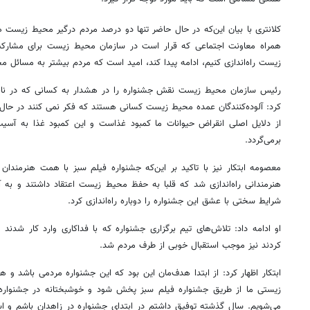
کلانتری با بیان این‌که در حال حاضر تنها دو درصد مردم درگیر محیط زیست هس
همراه معاونت اجتماعی که قرار است در سازمان محیط زیست برای مشارکت 
زیست راه‌اندازی کنیم، ادامه پیدا کند، امید است که مردم بیشتر به مسائل م
رئیس سازمان محیط زیست نقش جشنواره را در هشدار به کسانی که در ناب
کرد: آلوده‌کنندگان عمده محیط زیست کسانی هستند که فکر نمی کنند در حا
از دلایل اصلی انقراض حیوانات ما کمبود غذاست و این کمبود غذا به آس
برمی‌گردد.
معصومه ابتکار نیز با تاکید بر این‌که جشنواره فیلم سبز با همت هنرمندان
هنرمندانی راه‌اندازی شد که قلبا به حفظ محیط زیست اعتقاد داشتند و به 
شرایط سختی با عشق این جشنواره را دوباره راه‌اندازی کرد.
او ادامه داد: تلاش‌های تیم برگزاری جشنواره که با فداکاری وارد کار شدند 
کردند نیز موجب استقبال خوبی از طرف مردم شد.
ابتکار اظهار کرد: از ابتدا هدف‌مان این بود که این جشنواره مردمی باشد و
زیستی ما از طریق جشنواره فیلم سبز پخش شود و خوشبختانه در جشنواره
می‌شویم. سال گذشته توفیق داشتم در ابتدای جشنواره در زاهدان باشم و است