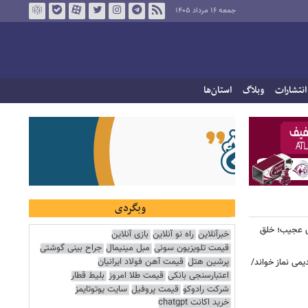
جمعه ۱۶ مرداد ۱۴۰۵
انتشارات
وبلاگ
استان‌ها
وبگردی
ای عجیب؛ خلق
خبرآنلاین
راه نو آنلاین
بازی آنلاین
قیمت تلویزیون سونی
مبل مینیمال
جراح بینی گوشتی
پرشین هتل
قیمت آهن فولاد ایرانیان
یمی نماز خواند/
اعتبارسنجی بانکی
قیمت طلا امروز
بلیط قطار
شرکت رادوکو
قیمت پروفیل
سایت یوتوتایمز
خرید اکانت chatgpt