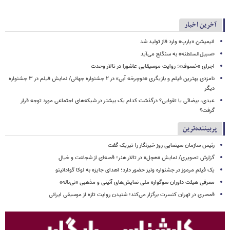
آخرین اخبار
انیمیشن «یارپ» وارد فاز تولید شد
«سبیل‌السلطنه» به سنگلج می‌آید
اجرای «خسوف»؛ روایت موسیقایی عاشورا در تالار وحدت
نامزدی بهترین فیلم و بازیگری «دوچرخه آبی» در ۲ جشنواره جهانی/ نمایش فیلم در ۳ جشنواره
دیگر
عبدی، بیضائی یا تقوایی؟ درگذشت کدام یک بیشتر در شبکه‌های اجتماعی مورد توجه قرار
گرفت؟
پربیننده‌ترین
رئیس سازمان سینمایی روز خبرنگار را تبریک گفت
گزارش تصویری/ نمایش «هچل» در تالار هنر؛ قصه‌ای از شجاعت و خیال
یک فیلم مرموز در جشنواره ونیز حضور دارد؛ اهدای جایزه به لوکا گوادانینو
معرفی هیئت داوران سوگواره ملی نمایش‌های آئینی و مذهبی «نی‌ناله»
قمصری در تهران کنسرت برگزار می‌کند؛ شنیدن روایت تازه از موسیقی ایرانی