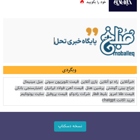
خود را بگویید
وبگردی
خبرآنلاین
راه نو آنلاین
بازی آنلاین
قیمت تلویزیون سونی
مبل مینیمال
جراح بینی گوشتی
پرشین هتل
قیمت آهن فولاد ایرانیان
اعتبارسنجی بانکی
قیمت طلا امروز
بلیط قطار
شرکت رادوکو
قیمت پروفیل
سایت یوتوتایمز
خرید اکانت chatgpt
نسخه دسکتاپ